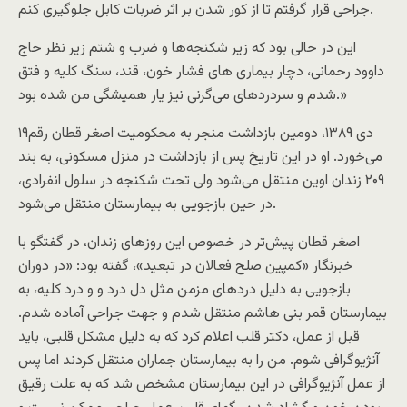
جراحى قرار گرفتم تا از کور شدن بر اثر ضربات کابل جلوگیرى کنم.
این در حالى بود که زیر شکنجه‌ها و ضرب و شتم زیر نظر حاج
داوود رحمانى، دچار بیمارى هاى فشار خون، قند، سنگ کلیه و فتق
شدم و سردردهاى می‌گرنى نیز یار همیشگى من شده بود.»
۱۹دی ۱۳۸۹، دومین بازداشت منجر به محکومیت اصغر قطان رقم
می‌خورد. او در این تاریخ پس از بازداشت در منزل مسکونی، به بند
۲۰۹ زندان اوین منتقل می‌شود ولی تحت شکنجه در سلول انفرادی،
در حین بازجویی به بیمارستان منتقل می‌شود.
اصغر قطان پیش‌تر در خصوص این روزهای زندان، در گفتگو با
خبرنگار «کمپین صلح فعالان در تبعید»، گفته بود: «در دوران
بازجویى به دلیل دردهاى مزمن مثل دل درد و و درد کلیه، به
بیمارستان قمر بنى هاشم منتقل شدم و جهت جراحى آماده شدم.
قبل از عمل، دکتر قلب اعلام کرد که به دلیل مشکل قلبى، باید
آنژیوگرافى شوم. من را به بیمارستان جماران منتقل کردند اما پس
از عمل آنژیوگرافى در این بیمارستان مشخص شد که به علت رقیق