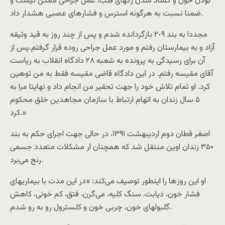
بودن خون و گشاد شدن رگهاى قلب، عمل جراحى ممکن نیست و
ضمنا نسبت به هرگونه استرس و فشارهاى عصبى هشدار داد.
مجددا به بند ٢٠۹ بازگردانده شدم و پس از چند روز به قید وثیقه
آزاد و به بیمارستان رفتم و مورد عمل جراحى روده قرار گرفتم.پس از
آن براى رسیدگى به پرونده به شعبه ٢٨ دادگاه انقلاب به ریاست
آقاى مقیسه رفتم. در این دادگاه قاضى مقیسه فقط به من توهین
کرد. او تمام تلاش خود را جهت تحقیر من انجام داد و نهایتا مرا به
۵ سال زندان به اتهام ارتباط با سازمان مجاهدین خلق محکوم
کرد.»
اصغر قطان دوم اردیبهشت ۱۳۹۱، در حالی جهت اجرای حکم به بند
۳۵۰ زندان اوین منتقل شد که همچنان ار مشکلات متعدد جسمی
رنج می‌برد.
او این روز‌ها را اینطور توصیف می‌کند: «در این مدت با بیماریهاى
فشار خون، دیابت، سنگ کلیه، می‌گرن، فتق، کم خونى، کاهش
گلبولهاى خون، چربى خون و کلسترول رو به رو شدم.