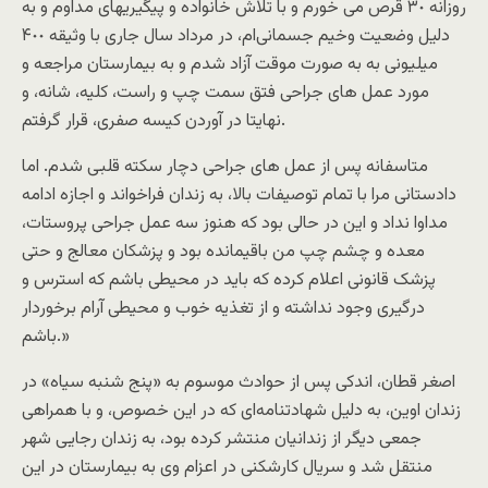
روزانه ٣٠ قرص مى خورم و با تلاش خانواده و پیگیریهاى مداوم و به
دلیل وضعیت وخیم جسمانى‌ام، در مرداد سال جارى با وثیقه ۴٠٠
میلیونى به به صورت موقت آزاد شدم و به بیمارستان مراجعه و
مورد عمل هاى جراحى فتق سمت چپ و راست، کلیه، شانه، و
نهایتا در آوردن کیسه صفرى، قرار گرفتم.
متاسفانه پس از عمل هاى جراحى دچار سکته قلبى شدم. اما
دادستانى مرا با تمام توصیفات بالا، به زندان فراخواند و اجازه ادامه
مداوا نداد و این در حالی بود که هنوز سه عمل جراحى پروستات،
معده و چشم چپ من باقیمانده بود و پزشکان معالج و حتى
پزشک قانونى اعلام کرده که باید در محیطى باشم که استرس و
درگیرى وجود نداشته و از تغذیه خوب و محیطى آرام برخوردار
باشم.»
اصغر قطان، اندکی پس از حوادث موسوم به «پنج شنبه سیاه» در
زندان اوین، به دلیل شهادتنامه‌ای که در این خصوص، و با همراهی
جمعی دیگر از زندانیان منتشر کرده بود، به زندان رجایی شهر
منتقل شد و سریال کارشکنی در اعزام وی به بیمارستان در این