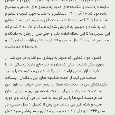
اصغر قطان پیش‌تر در گفتگو با خبرنگار این کمپین در خصوص
سابقه بازداشت و شکنجه‌های منجر به بیماری‌های جسمی، توضیح
داده بود که: «٢ آبان ١٣۶٠ دستگیر و به شدت مورد ضرب و شتم و
شکنجه قرار گرفتم و به علت ضربات کابل به سرم دچار سردردهاى
شدید شده و مجبور به افزایش شماره عینک از ٠/۵ به ۶ شدم که
این سردرد‌ها تا این لحظه ادامه دارد و حتى پس از رفتن به دادگاه و
محکوم شدن به ۶ سال حبس و انتقال به زندان قزلحصار، این آزار و
اذیت‌ها ادامه داشت.
کمبود مواد غذایى که منجر به بیمارى سوتغذیه در من شد. از
سوى دیگر شکنجه هاى زندانبان به نام حاج داوود رحمانى، که با
اذیت و ازار زندانى آرامش مى یافت، دوران محکومیت را بسیار
سخت مى کرد. از جمله شکنجه هاى این زندانبان، ایستاده
نگهداشتن من به مدت یک هفته و عدم اجازه خواب در طول این
مدت بود. حتى در طول این مدت به دستور وى، ماموران زندان
مدام دسته کلید‌ها را زیر گوشم به صدا در مى آوردند و یا مورد
ضرب و شتم قرار مى دادند. من پس از تحمل ۶ سال حبس، در
سال ۱۳۶۶ از زندان آزاد شده و براى مداواى چشم‌هایم مورد عمل