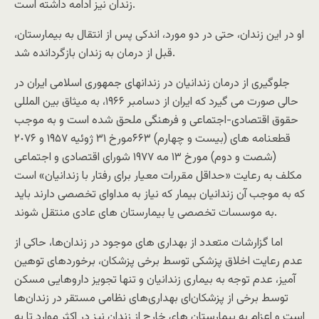
زندان نیز ادامه داشته است.
او در این زندان، حتی در دو مورد، اندکی پس از انتقال به بیمارستان،
قبل از درمان به زندان بازگردانده شد.
جلوگیرى از درمان زندانیان در زندانهاى جمهورى اسلامى ایران در
حالى صورت مى گیرد که ایران از دسامبر ١۹۶۶، به میثاق بین المللى
حقوق اقتصادى-اجتماعى و فرهنگی ملحق شده است و به موجب
قطعنامه هاى (بیست و چهارم) ۶۶٣مورخ ٣١ ژوئیه ١٩۵٧ و ٢٠٧۶
(شصت و دوم) مورخ ١٣ مه ١٩٧٧ شوراى اقتصادى و اجتماعى
مکلف به رعایت «حداقل مقررات معیار براى رفتار با زندانیان» است
که به موجب آن زندانیان بیمار که نیاز به مداواى تخصصى دارند باید
به موسسات تخصصى یا بیمارستان هاى عادى منتقل شوند.
اما گزارشات متعدد از بهدارى هاى موجود در زندان‌ها، حاکى از
عدم رعایت اخلاق پزشکى توسط برخى پزشکان، برخوردهاى توهین
آمیز، عدم توجه به بیمارى زندانیان و تنها تجویز داروهایى مسکن
توسط برخی از پزشکان‌ای بهداری‌های نظامی مستقر در زندان‌ها
است و اعزام به بیمارستان هاى خارج از زندان نیز در اکثر موارد تا به