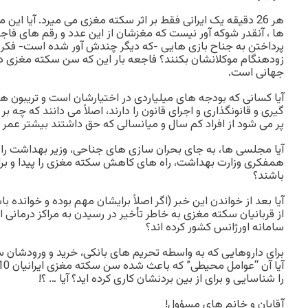
هر 26 دقیقه یک ایرانی فقط بر اثر سکته مغزی می میرد. آیا این
ها ، آنقدر شوکه آور نیست که مغزشان از این عدد و رقم های فاج
پرداختن به جناح بازی هایی -که دیگر چندش آور شده است- فکر
جهانی است.
آیا کسانی که بودجه های میلیاردی در اختیارشان است و تریبون ه
گیری و قانونگذاری و اجرای قانون را دارند، اصلاً می دانند که چه ب
پر می شود از افراد کم سال و میانسالی که حق داشتند بیشتر عمر ک
آیا مجلسی ها، به جای بحران سازی های جناحی، وزیر بهداشت را ب
همفکری وزارت بهداشت، راه های کاهش سکته مغزی را پیدا و برا
باشند؟
آیا بعد از خواندن این خبر (اگر اصلاً برایشان مهم بوده و خوانده 
از قربانیان سکته مغزی به خاطر تأخیر در رسیدن به مراکز درمانی از
سامانه اورژانس کشور کرده اند؟
برای داروهایی که به واسطه تحریم های بانکی، خرید و ورودشان
را شناسایی و برای از بین بردنشان کاری کرده اید؟ آیا … ؟!
آقایان و خانم های مسؤول!