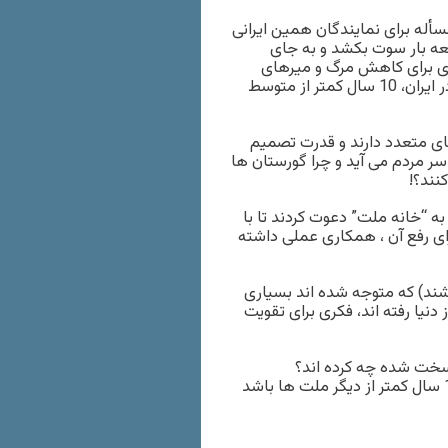
 مسأله برای نمایندگان همین ایرانی
عه بار سوت بکشد و به جای
ی برای کاهش مرگ و میرهای
زودهنگام موکلانشان بکنند؟ فاجعه بار این که سن سکته مغزی در ایران، 10 سال کمتر از متوسط
ای متعدد دارند و قدرت تصمیم
ر سر مردم می آید و چرا گورستان ها
نند؟!
ه “خانه ملت” دعوت کردند تا با
ی رفع آن ، همکاری عملی داشته
باشند) که متوجه شده اند بسیاری
 دنیا رفته اند، فکری برای تقویت
 سخت شده چه کرده اند؟
آیا آن “عوامل محیطی” که باعث شده سن سکته مغزی ایرانیان 10 سال کمتر از دیگر ملت ها باشد