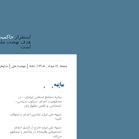
استقرار
حاکميت
هدف نهضت ملی 
است
جمعه, ۱۶ مرداد , ۱۴۰۵ |
خانه
نهضت ملی
سازمان
بیانیه
سازمان‌های
ملی
بیانیه مجامع اسلامی ایرانیان – در
محکومیت اعدام، سرکوب سیاسی–
اجتماعی، و نقض حقوق زنان
جبهه ملی ایران: ماشین اعدام را متوقف
کنید!
جبهه ملی ایران-خارج از کشور انجام
اعدام‌های وقیحانه در ملأِعام را محکوم
می‌کند