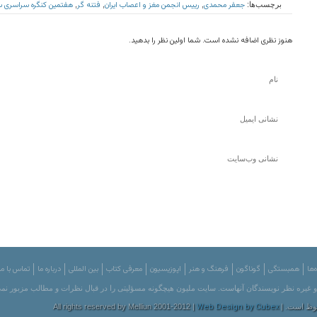
جعفر محمدی
رییس انجمن مغز و اعصاب ایران
فتنه گر
هفتمین کنگره سراسری 
برچسب‌ها:
,
,
,
هنوز نظری اضافه نشده است. شما اولین نظر را بدهید.
‌ها
همبستگی
گوناگون
فرهنگ و هنر
اپوزیسیون
معرفی کتاب
بین المللی
درباره ما
تماس با ما
 و غیره نظر نویسندگان آنهاست. سایت ملیون هیچگونه مسؤلیتی را در قبال نظرات و مطالب مزبور نمی
Web Design by Cubex
All rights reser |