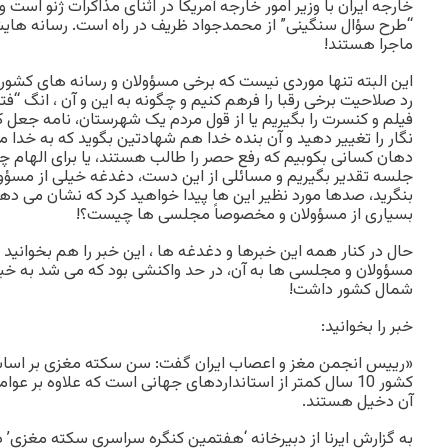
خارجه ایران با وزیر امور خارجه آمریکا در اثنای مذاکرات ژنو است و
“طرح سؤال سنگینی” از محمدجواد ظریف در راه است. رسانه های
ماجرا هستند!
این البته تنها موردی نیست که برخی مسؤولان و رسانه های کشور ن
رد صلاحیت برخی رقبا را فرهم کنیم و چگونه به این و آن ، انگ “فتن
فیلم و کنسرت را بگیریم یا از قول مردم یک شهرستان، نامه جعل کن
نگار را تغییر دهید و آن بنده خدا هم شهادتین بگوید که به خدا 
دهان کسانی بکوبیم که رفع حصر را طالب هستند، یا برای الهام 
جلسه تقدیر بگیریم و مسائلی از این دست، دغدغه خیلی از مسؤول
بنگرید، صدها مورد نظیر این ها پیدا خواهید کرد که نشان می د
بسیاری از مسؤولان و مخصوصاً مجلسی ها چیست؟!
حال در کنار همه این خبرها و دغدغه ها ، این خبر را هم بخوانید
مسؤولان و مجلسی ها به آن، در حد واکنشی بود که می شد به خبر
شمال کشور داشت!
خبر را بخوانید:
«رییس انجمن مغز و اعصاب ایران گفت: سن سکته مغزی بر اس
کشور 10 سال کمتر از استانداردهای جهانی است که علاوه بر ع
آن دخیل هستند.
به گزارش ایرنا از دبیرخانه ‘هفتمین کنگره سراسری سکته مغزی’ د