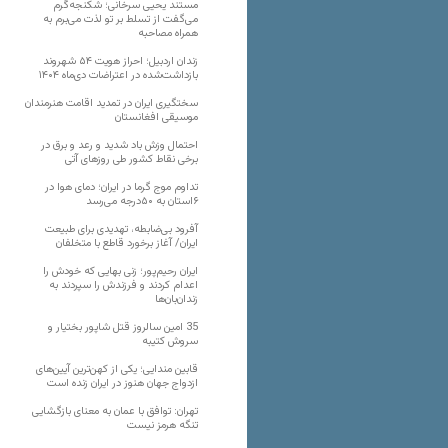
مستند یحیی سرخانی؛ شکنجه‌گرم
می‌گفت از تسلط بر تو لذت می‌برم به
همراه مصاحبه
زندان اردبیل؛ احراز هویت ۵۴ شهروند
بازداشت‌شده در اعتراضات دی‌ماه ۱۴۰۴
سختگیری ایران در تمدید اقامت هنرمندان
موسیقی افغانستان
احتمال وزش باد شدید و رعد و برق در
برخی نقاط کشور طی روزهای آتی
تداوم موج گرما در ایران؛ دمای هوا در
۶استان به ۵۰درجه می‌رسد
آفرود بی‌ضابطه، تهدیدی برای طبیعت
ایران/ آغاز برخورد قاطع با متخلفان
ایران رحیم‌پور؛ زنی بهایی که خودش را
اعدام کردند و فرزندش را سپردند به
زندان‌بان‌ها
35 امین سالروز قتل شاپور بختیار و
سروش کتیبه
قابین مندایی؛ یکی از کهن‌ترین آیین‌های
ازدواج جهان هنوز در ایران زنده است
تهران: توافق با عمان به معنای بازگشایی
تنگه هرمز نیست