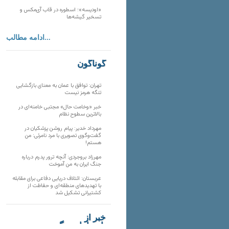
«اودیسه»؛ اسطوره در قاب آی‌مکس و
تسخیر گیشه‌ها
ادامه مطالب...
گوناگون
تهران: توافق با عمان به معنای بازگشایی
تنگه هرمز نیست
خبر «وخامت حال» مجتبی خامنه‌ای در
بالاترین سطوح نظام
مهرداد خدیر: پیام روشن پزشکیان در
گفت‌و‌گوی تصویری با مرد نامرئی: من
هستم!
مهرزاد بروجردی: آنچه ترور پدرم درباره
جنگ ایران به من آموخت
عربستان: ائتلاف دریایی دفاعی برای مقابله
با تهدیدهای منطقه‌ای و حفاظت از
کشتیرانی تشکیل شد
خبر از
تارنماهای دیگر