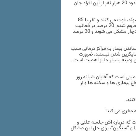
150 تا 160 هزار نفر در کشور به سکته مغزی دچار می شوند که حدود 20 هزار نفر از این افراد جان
وی ادامه داد: هر چند حدود 15 درصد افرادی که دچار سکته می شوند، فوت می کنند و تقریبا 85
درصد بقیه از مرگ نجات می یابند، اما 70 درصد این افراد از کار محروم شده، 20 درصد در فعالیت
های اولیه زندگی مانند غذا خوردن، لباس پوشیدن، استحمام و… دچار مشکل می شوند و 30 درصد
ساندن بیمار به مراکز درمانی سبب
جایگزین شدن نیستند، ضرورت
این زمینه بسیار حایز اهمیت است…
یتی است که آقایان شبانه روز
ع بیماری ها و سکته ها و از
 که درباره اش جلسه علنی و
دشان “سنگین”، برای حل این مشکل