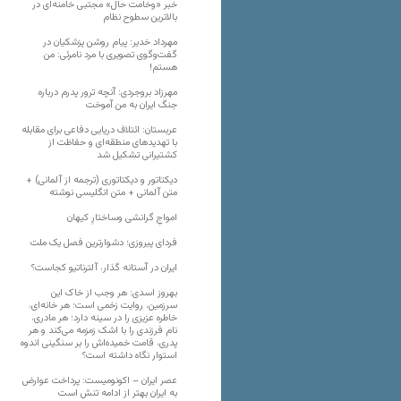
خبر «وخامت حال» مجتبی خامنه‌ای در
بالاترین سطوح نظام
مهرداد خدیر: پیام روشن پزشکیان در
گفت‌و‌گوی تصویری با مرد نامرئی: من
هستم!
مهرزاد بروجردی: آنچه ترور پدرم درباره
جنگ ایران به من آموخت
عربستان: ائتلاف دریایی دفاعی برای مقابله
با تهدیدهای منطقه‌ای و حفاظت از
کشتیرانی تشکیل شد
دیکتاتور و دیکتاتوری (ترجمه از آلمانی) +
متن آلمانی + متن انگلیسی نوشته
‌امواجِ گرانشی وساختارِ کیهان
فردای پیروزی؛ دشوارترین فصل یک ملت
ایران در آستانه گذار، آلترناتیو کجاست؟
بهروز اسدی: هر وجب از خاک‌ این
سرزمین، روایت زخمی است؛ هر خانه‌ای،
خاطره عزیزی را در سینه دارد؛ هر مادری،
نام فرزندی را با اشک زمزمه می‌کند و هر
پدری، قامت خمیده‌اش را بر سنگینی اندوه
استوار نگاه داشته است؟
عصر ایران – اکونومیست: پرداخت عوارض
به ایران بهتر از ادامه تنش است