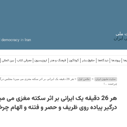
 ملی
ایران
d
democracy
in
Iran
‌ها
پیوندها
دیدگاه‌ها
حقوق بشر
گوناگون
فرهنگ و هنر
اپوزیسیون
معرفی کتاب
بین المللی
سایت ملیون ایران
عکس اول
>
> هر 26 دقیقه یک ایرانی بر اثر سکته مغزی می میرد/ مجلس د
چرخنده …!
هر 26 دقیقه یک ایرانی بر اثر سکته مغزی می
درگیر پیاده روی ظریف و حصر و فتنه و الهام چرخ