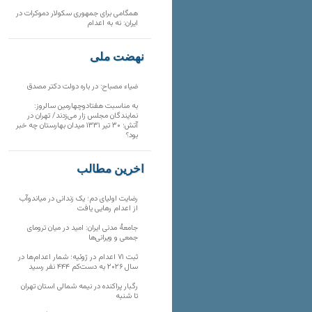
همگامی برای جمهوری سکولار دموکرات در
ایران: نه به اعدام
نهضت ملی
ضیاء مصباح: در باره دولت دکتر مصدق
به مناسبت هفتادوچهارمین سالروز:
نمایندگان مجلس زار می‌زدند/ تهران در
آتش؛ ۳۰ تیر ۱۳۳۱ میدان بهارستان چه خبر
بود؟
آخرین مطالب
رضایت اولیای دم؛ یک زندانی در میاندوآب
از اعدام رهایی یافت
جامعهٔ مدنی ایران: امید در میان ترومای
جمعی و ویرانی‌ها
ثبت ۷۱ اعدام در ژوئیه؛ شمار اعدام‌ها در
سال ۲۰۲۶ به دست‌کم ۴۴۴ نفر رسید
رگبار پراکنده در نیمه شمالی استان تهران
تا شنبه