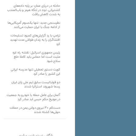
حادثه در دریای عمان؛ بر پایه داده‌های
کشتیرانی، تردد در تنگه هرمز و باب‌المندب
به شدت کاهش یافت
نظرسنجی جدید: تنها یک‌سوم آمریکایی‌ها
از ادامه جنگ با ایران حمایت می‌کنند
ترامپ با رد گزارش‌های کمبود تسلیحات،
افشاگران را به زندان طولانی مدت تهدید
کرد
رئیس‌ جمهوری اسرائیل: نقشه راه غزه
مثبت است اما حماس باید کاملا خلع
سلاح شود
کویت دستور تعطیلی تنها مدرسه ایرانی
این کشور را صادر کرد
دو فوتبالیست سابق تیم ملی زنان ایران
رسما شهروند استرالیا شدند
آلمان برای عامل حمله با خودرو به جمعیت
در مونیخ حکم حبس ابد صادر کرد
دست‌کم ۳۰ نیروی دولتی یمن در حملات
حوثی‌ها کشته شدند
بایگانی نسخه قدیم سایت