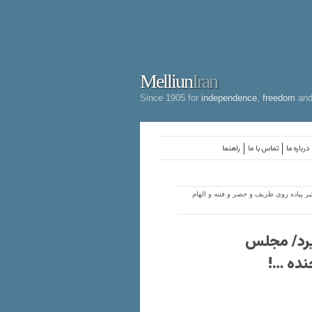
Melliun
Iran
Since 1905 for
independence
,
freedom
an
درباره ما
تماس با ما
راهنما
رگیر پیاده روی ظریف و حصر و فتنه و الهام
 میرد/ مجلس
نده …!