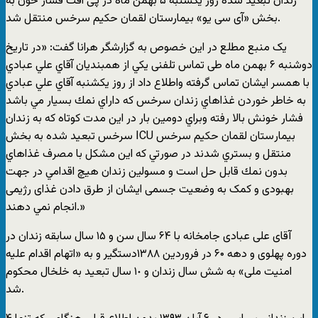
زندان تبعید شده روز یکشنبه ۵ بهمن ماه در پی افت فشار خون به
بخش «آی سی یو» بیمارستان لقمان حکیم سرخس منتقل شد.
یک منبع مطلع در این خصوص به گزارشگر هرانا گفت: «ﺩﺭ ﺗﺎﺭﻳﺦ
ﺩﻭﺷﻨﺒﻪ ۶ ﺑﻬﻤﻦ ماه طی تماس تلفنی ﻳﻜﻲ اﺯ همبندیان ﺁﻗﺎﻱ ﻋﻠﻲ ﻋﺒﺎﺩﻱ
ﺑﺎ ﻫﻤﺴﺮ اﻳﺸﺎﻥ ﺗﻤﺎﺱ ﮔﺮﻓﺘﻪ ﻭاﻃﻼﻉ ﺩاﺩ از روز یکشنبه ﺁﻗﺎﻱ ﻋﻠﻲ ﻋﺒﺎﺩﻱ
ﺑﻪ ﺧﺎﻃﺮ ﺧﻮﺭﺩﻥ ﻏﺬاﻫﺎﻱ ﺯﻧﺪاﻥ ﺳﺮﺧﺲ ﻛﻪ ﺩاﺭاﻱ ﻧﻤﻚ ﺑﺴﻴﺎﺭ ﻣﻲ ﺑﺎﺷﺪ
ﻓﺸﺎﺭ ﺧﻮﻧﺶ ﺑﺎﻻ ﺭﻓﺘﻪ ﻭﺑﺮاﻱ ﺩﻭﻣﻴﻦ ﺑﺎﺭ ﺩﺭ اﻳﻦ ﻣﺪﺕ ﻛﻮﺗﺎﻩ ﻛﻪ ﺑﻪ ﺯﻧﺪاﻥ
ﺳﺮﺧﺲ ﺗﺒﻌﻴﺪ ﺷﺪﻩ ﺑﻪ بخش ICU ﺑﻴﻤﺎﺭﺳﺘﺎﻥ لقمان حکیم سرخس
ﻣﻨﺘﻘﻞ و ﺑﺴﺘﺮﻱ ﺷﺪﻧﺪ ﺩﺭ ﺻﻮﺭﺗﻲ ﻛﻪ اﻳﻦ ﻣﺸﻜﻞ ﺑﺎ ﻣﺼﺮﻑ ﻏﺬاﻫﺎﻱ
ﺑﺪﻭﻥ ﻧﻤﻚ ﻗﺎﺑﻞ ﺣﻞ اﺳﺖ و ﻣﺴﻮﻟﻴﻦ ﺯﻧﺪاﻥ ﻫﻴﭻ اﻗﺪاﻣﻲ در جهت
بهبودی و کمک به وضعیت جسمی ایشان از طرق دادن غذای رژیمی
اﻧﺠﺎﻡ ﻧﻤﻲ ﺩﻫﻨﺪ.»
آقای علی عبادی جامخانه با ۶۴ سال سن و ١۵ سال سابقه زندان در
دوره پهلوی و دهه ۶۰ در فروردین ١٣٨٨دستگیر و به «اتهام اقدام علیه
امنیت ملی» به شش سال زندان و ١٠ سال تبعید به خلخال محکوم
شد.