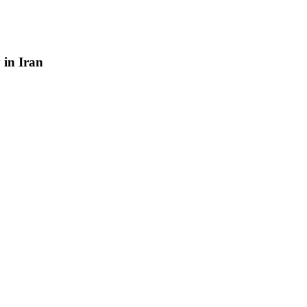
y
in
Iran