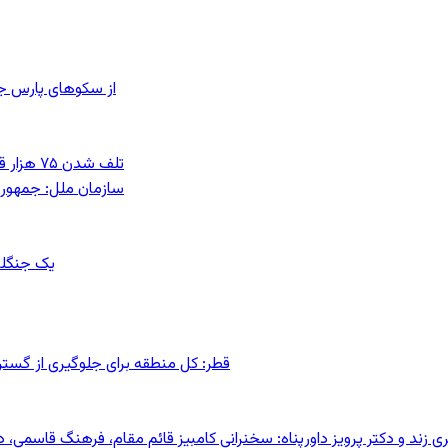
از سکوهای پارس ج
تلف شدن ۷۵ هزار قطعه ماهی در رودخانه مسقان شیراز بر اثر ورود شورابه فوق‌اشباع
سازمان ملل: جمهوری
یک جنگلب
قطر: کل منطقه برای جلوگیری از گس
کری زند و دکتر پرویز داورپناه: سخنرانی کامبیز قائم مقام، فرهنگ قاسم