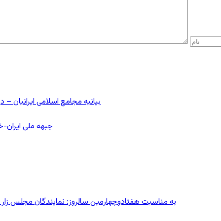
بیانیه مجامع اسلامی ایرانیان 
جبهه ملی ایران-خا
به مناسبت هفتادوچهارمین سالروز: نمایندگان مجلس زار می‌زدند/ تهران در آتش؛ ۳۰ تیر