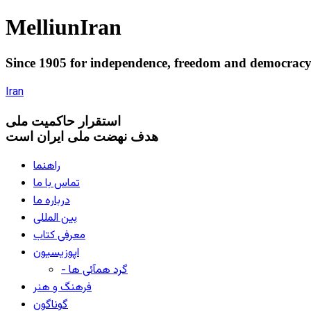
Melliun
Iran
Since 1905 for
independence
,
freedom
and
democrac
Iran
استقرار
حاکميت ملی
هدف نهضت ملی ایران است
راهنما
تماس با ما
درباره ما
بین المللی
معرفی کتاب
اپوزیسیون
- گرد همآئی ها
فرهنگ و هنر
گوناگون