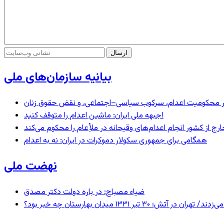
بیانیه سازمان‌های ملی
– در محکومیت اعدام، سرکوب سیاسی–اجتماعی، و نقض حقوق زنان
جبهه ملی ایران: ماشین اعدام را متوقف کنید!
رج از کشور انجام اعدام‌های وقیحانه در ملأِعام را محکوم می‌کند
همگامی برای جمهوری سکولار دموکرات در ایران: نه به اعدام
نهضت ملی
ضیاء مصباح: در باره دولت دکتر مصدق
 ۱۳۳۱ میدان بهارستان چه خبر بود؟