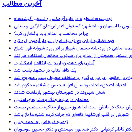
آخرین مطالب
«اودیسه»؛ اسطوره در قاب آی‌مکس و تسخیر گیشه‌ها
نوبی تا اصفهان و ماهشهر؛ گسترش اعتراض‌های کارگری و صنفی
چرا بر مخالفت با اعدام باید پافشاری کرد؟
قوه قضائیه ایران رفع توقیف اموال سردار آزمون را رد کرد
 اسلامی همچنان از اعدام برای سرکوب مخالفان استفاده می‌کند
آتش برای دهمین‌بار، در میانکاله زبانه کشید
یک کافه کتاب در مشهد پلمب شد
ان در چالوس در پی درگیری با متخلف محیط زیستی مجروح شد
اعتراضات دی‌ماه؛ امیرحسین افرا به حبس و شلاق محکوم شد
شش شهروند در شهرستان بهشهر بازداشت شدند
معلمان در میانه جنگ و فشارهای امنیتی
ترش جنگ در تلاش است اما هنوز خبری از مذاکره مستقیم نیست
شورش در قلب اورشلیم؛ کافه‌ای که جرات کرده شنبه‌ها باز باشد
توصیه ضرغامی به احمد جنتی
ی، دکتر کاظم کردوانی، دکتر همایون مهمنش و دکتر حسین موسویان