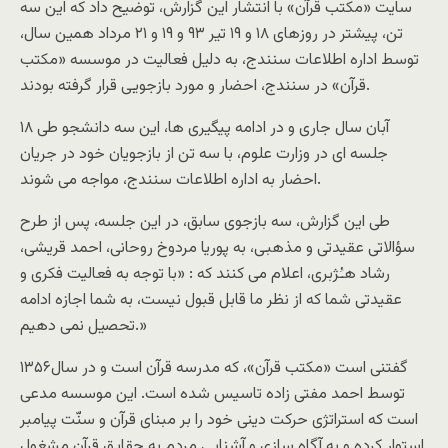
سایت «مکتب قرآن» با انتشار این گزارش، توضیح داد که این سه
تن، پیشتر در روزهای ۱۸ و ۱۹ تیر ۹۳ و ۱۹ و ۲۱ مرداد همین سال،
توسط اداره اطلاعات سنندج، به دلیل فعالیت در موسسه «مکتب
قرآن» در سنندج، احضار و مورد بازجویی قرار گرفته بودند.
۱۸ آبان سال جاری و در ادامه پیگیری ها، این سه دانشجو طی
جلسه ای در وزارت علوم، با سه تن از بازجویان خود در جریان
احضار به اداره اطلاعات سنندج، مواجه می شوند.
طی این گزارش، سه بازجوی سابق، در این جلسه، پس از طرح
سؤالاتی عقیدتی و مذهبی، به پوریا مردوخ روحانی، احمد قریشی،
رشاد هـُژبری، اعلام می کنند که : «با توجه به فعالیت فکری و
عقیدتی شما که از نظر ما قابل قبول نیست، به شما اجازه ادامه
تحصیل نمی دهیم.»
گفتنی است «مکتب قرآن»، که مدرسه قرآن است و در سال۱۳۵۶
توسط احمد مفتی زاده تاسیس شده است. این موسسه مدعی
است که استراتژی حرکت دینی خود را بر مبنای قرآن و سنّت پیامبر
استوار کرده و به آگاه سازی و آشنایی مردم به حقایق قرآن مشغول