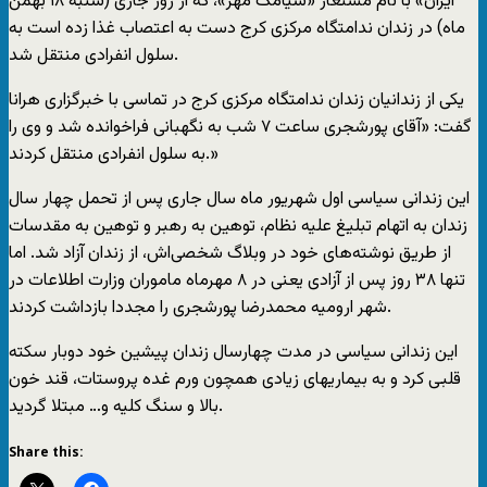
ایران» با نام مستعار «سیامک مهر»، که از روز جاری (شنبه ۱۸ بهمن
ماه) در زندان ندامتگاه مرکزی کرج دست به اعتصاب غذا زده است به
سلول انفرادی منتقل شد.
یکی از زندانیان زندان ندامتگاه مرکزی کرج در تماسی با خبرگزاری هرانا
گفت: «آقای پورشجری ساعت ۷ شب به نگهبانی فراخوانده شد و وی را
به سلول انفرادی منتقل کردند.»
این زندانی سیاسی اول شهریور ماه سال جاری پس از تحمل چهار سال
زندان به اتهام تبلیغ علیه نظام، توهین به رهبر و توهین به مقدسات
از طریق نوشته‌های خود در وبلاگ شخصی‌اش، از زندان آزاد شد. اما
تنها ۳۸ روز پس از آزادی یعنی در ۸ مهرماه ماموران وزارت اطلاعات در
شهر ارومیه محمدرضا پورشجری را مجددا بازداشت کردند.
این زندانی سیاسی در مدت چهارسال زندان پیشین خود دوبار سکته
قلبی کرد و به بیماریهای زیادی همچون ورم غده پروستات، قند خون
بالا و سنگ کلیه و… مبتلا گردید.
Share this: