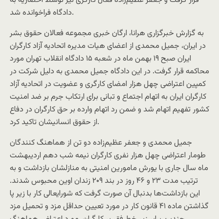
قرار گرفت و جعفر عظیم‌زاده فعال کارگری نیز توسط احضاریه به
دادگاه فراخوانده شد.
به گزارش خبرگزاری هرانا، ارگان خبری مجموعه فعالان حقوق بشر
در ایران، جمیل محمدی از اعضای هیات مدیره اتحادیه آزاد کارگران
ایران صبح ۱۹ بهمن ماه در شعبه ۱۵ دادگاه انقلاب تهران مورد
محاکمه قرار گرفت. در این دادگاه جمیل محمدی به دلیل شرکت در
کمپین اعتراضی چهل هزار امضای کارگری و عضویت در اتحادیه آزاد
کارگران ایران به اتهام اجتماع و تبانی برای ارتکاب جرم بر ضد امنیت
کشور تفهیم اتهام شد و ضمن رد اتهام وارده بر حق کارگران در دفاع
از حقوق انسانیشان تاکید کرد.
جمیل محمدی و جعفر عظیم‌زاده دو تن از هماهنگ کنندگان
طومار اعتراضی چهل هزار نفری کارگران نیمه شب دهم اردیبهشت
ماه سال جاری با یورش مامورین امنیتی به منازلشان بازداشت و به
ترتیب مدت ۲۳ و ۴۶ روز در بند ۲۰۹ زندان اوین محبوس شدند.
این بازداشت‌ها بدنبال آن صورت گرفت که شورایعالی کار با زیر پا
گذاشتن ماده ۴۱ قانون کار در مورد تعیین حداقل مزد و تحمیل مزد