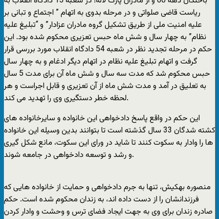
باختگان دهه 60 و از مادران پارک لاله؛ در شعبه 15 دادگاه انقلاب به
ریاست قاضی صلواتی و در مرحله بدوی به اتهام ” اجتماع و تبانی بر
علیه امنیت ملی از طریق تشکیل گروه مادران عزادار” و “تبلیغ علیه
نظام” به چهار سال و شش ماه حبس تعزیری محکوم شده بود. این
حکم در مرحله تجدید نظر در شعبه 54 دادگاه انقلاب مورد بررسی قرار
گرفت و اتهام تبلیغ علیه نظام در اتهام دیگر ادغام و به چهار سال
حبس محکوم شد که مدت سه سال و شش ماه آن برای مدت 5 سال
به تعلیق در آمد و مدت شش ماه از آن تعزیری و قابل اجراست و هر
لحظه خطر دستگیری وی را تهدید می کند.
این حکم در واقع پاسخ دادخواهی این خانواده و سایرخانواده های
کشته شدگان 33 سال گذشته است تا بتوانند بدین وسیله این خانواده
ها را وادار به سکوت کنند تا شاید در ورای این سکوت، مانع شکل گیری
و رشد و توسعه دادخواهی در جامعه شوند.
منصوره بهکیش، تنها به جرم دادخواهی و حمایت از خانواده هایی که
فرزندانشان را از دست داده اند، به زندان محکوم شده است. حکم
صادره زندان برای وی به جهت ایجاد فضای ترس و وحشت و وادار کردن