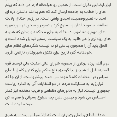
ابرازنارضایتی نگران است. از همین رو هرلحظه لازم می داند که پیام
های را خطاب به جامعه ارسال کند که هم بدانند داشتن ذره ای
امید به تغییروضعیت، امیدی واهی است. در رژیم اختناق ولایت
مطلقه، حصرمخالفان و ممنوع کردن تصویر و سخن در موردمهره
های مهم و مغضوب دستگاه به جای محاکمه و زندان که هزینه
های زیادتری را می طلبد به یک سیاست رسمی تبدیل شده است و
الحق باید آن را همچون بدعتی نو به لیست شگردهای نظام های
خودکامه گان تاریخ برای کنترل شهروندان ناراضی افزود.
دوم آنکه پرده برداری از مصوبه شورای عالی امنیت ملی توسط قوه
قضایئه قبل از هرچیز بیانگرخیزجناح حاکم برای کنترل کامل فضای
سیاس در انتخابات کاملا مهندسی شده پیشارواست. از آن جا که
نیازرژیم به مشارکت مردم در دو انتخابات آتی به اندازه ریاست
جمهوری نیست، نیاز به مانورهای مقطعی و فریب دهنده نیز کمتر
احساس می شود و بهمین دلیل پیه هرنوع رسوائی را هم به تن
خود مالیده است.
هدف قاطع و اصلی رژیم آن است که اولا مجلس بعدی به هیچ