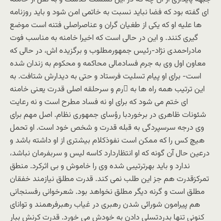
ای گفته بود که فضا نباید نسبت به خاتمی امن شود و باید روزنامه
ها علیه او که یکی از طغیان گران و عناصراصلی فتنه است موضع
گیری کنند. و این در حالی است که اخیرا خامنه به مناسب فوت
مادراحمدی نژاد-رئیس جمهورمطلوب و برگزیده اش، در حالی که
معاون اول وی به جرم فسادمالی محاکمه و محکوم به زندان شده
است- برای او پیام تسلیت فرستاد و حتی به دیدارش شتافت. به
این ترتیب همه راه ها به ُرم و سرحلقه اصلی قدرت یعنی خامنه
ای ختم می شود که برای او نه فساد مطرح است و نه رعایت
شئونات ظاهری در برخوردبا رؤسای جمهوری نظام. اصل مهم برای
وی درجه سرسپردگی به قبله قدرت و شخص خود است. او تحمل
هیچ کس را که ممکن است نفوذکلام بیشتری از او داشته باشد و
درعین حال آن گونه که او انتظاردارد کاسه لیس و سربفرمان نباشد،
ندارد و باید بهرترتیبی شده وی را خاموش و بی اثرکرد. منطق
تمرکزقدرت هم جز این طلب نمی کند. قدرت مطلق نیازمند خفقان
مطلق است و گرنه دیگر مطلق نخواهد بود. شعرخوانی رفسنجانی
هم پیرامون شورائی شدن رهبری در غیاب رهبرفرهمند و توانای
کنونی تنها بدردتسلی دادن به خودش می خورد. قدرت کرنش ببار