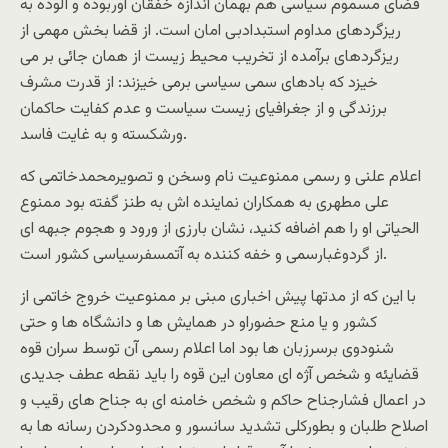
فضای مسموم سیاسی هم بهمان اندازه خفقان آوربوده و آلوده به
ریزگردهای مداوم استبدادبی امان است. از قضا بخش مهمی از
ریزگردهای برآمده از تخریب محیط زیست از همان جائی بر می
خیزد که بادهای سمی سیاسی برمی خیزند: از قدرت مشرف
برزندگی و از جغرافیای زیست سیاست و عدم کفایت حاکمان
ورشکسته و به غایت فاسد.
اعلام علنی و رسمی ممنوعیت نام وسخن و تصویرمحمدخاتمی که
علی مطهری به همکاران نماینده اش به طنز گفته بود ممنوع
الحیاتی او را هم اضافه کنید، نشان بارزی از ورود و هجوم جبهه ای
از گردوغبارسمی و خفه کننده به آتمسفرسیاسی کشور است.
با این که از مدتها پیش اخباری مبنی بر ممنوعیت خروج خاتمی از
کشور و یا منع حضوراو در همایش ها و دانشگاه ها و حتی
شنودوی برسرزبان ها بود اما اعلام رسمی آن توسط سران قوه
قضایئه و شخص آژه ای معاون این قوه را باید نقطه عطف جدیدی
در اعمال فشارجناح حاکم و شخص خامنه ای به جناح های رقیب و
اصلاح طلبان و بطورکلی تشدید سانسور و محدودکردن رسانه ها به