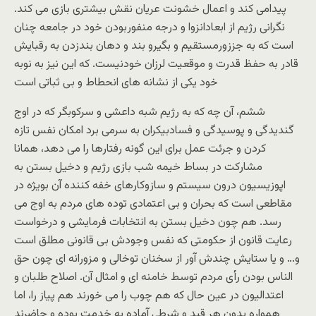
پیدامی کند و اعمال خشونت عریان نقش بیشتری بازی می کند.
نگرانی رژیم از ابعادانزوا و درجه منفوربودن خود در جامعه چنان
است که به جززورمستقیم و بگیرو بند و دهان بندزدن به رقبایش
قادر به حفظ قدرت و موقعیت لرزان خودنیست. که این نیز به نوبه
خود یکی از نشانه های انحطاط و بی ثباتی است
ششم، آن چه که به رژیم شبه داعشی و سرکوبگر که در اوج
گندیدگی و پوسیدگی و فسادبیکران به سرمی برد امکان نفس تازه
کردن و جرئت عمل برای این گونه رفتارها را می دهد، همانا
مشارکت در بساط خیمه شب بازی رژیم و دخیل بستن به
اپوزیسیون درون سیستم و سازوکارهای خفه کننده آن بویژه در
مقاطعی است که بحران و بی اعتمادی توده های مردم به اوج می
رسد. هم چون دخیل بستن به انتخابات فرمایشی و درخواست
رعایت قانون از حکومتی که نفس وجودش بی قانونی مطلق است
و… و یا ستایش چندش آور از سخنان توخالی و مزورانه ای چون حق
الناس بودن رأی مردم توسط خامنه ای و امثال آن. اصلاح طلبان و
اعتدالیون در عین حال که هم چوب را می خورند هم پیاز را، اما
همواره بدون هر قید و شرطی آماده به خدمت بوده و حاضرند