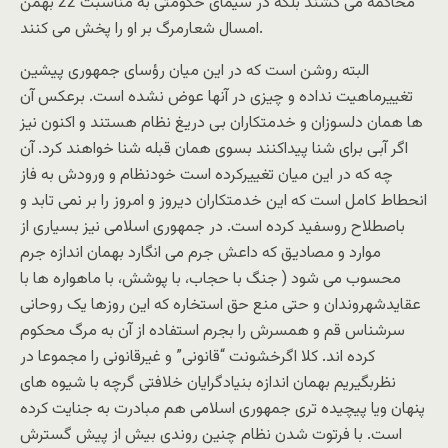
محاکمه می کشند بلکه در سیمای حکومتی به مناسبت 22 بهمن
امسال شعارمرگ بر او را پخش می کنند.
البته روشن است که در این میان رؤسای جمهوری پیشین
تغییرماهیت نداده و چیزی در آنها عوض نشده است. برعکس آن
ها همان دلسوزان و خدمتکاران بی دریغ نظام هستند و اکنون نیز
اگر آبی برای شنا پیداکنند بسوی همان قبله شنا خواهند کرد. آن
چه که در این میان تغییرکرده است خودنظام و ورودش به فاز
انحطاط کامل است که این خدمتکاران دیروز و امروز را بر نمی تابد و
باصطلاح روسفید کرده است. در جمهوری اسلامی نیز بسیاری از
موارد و مصادیق که داعش جرم می انگارد بهمان اندازه جرم
محسوب می شود ( جنگ با حجاب، با پوشش، با ماهواره ها با
عقایدشهروندان و حتی منع حق استخاره که این روزها یک روحانی
سرشناس قم و همسرش را بجرم استفاده از آن به مرگ محکوم
کرده اند. کلا اگرخشونت “قانونی” و غیرقانونی را مجموعا در
نظربگیریم بهمان اندازه بنیادگرایان خلافتی گرچه با شیوه های
پنهان ویا پیچیده تری جمهوری اسلامی هم مبادرت به جنایت کرده
است. با فرتوت شدن نظام چنین روندی بیش از پیش گسترش