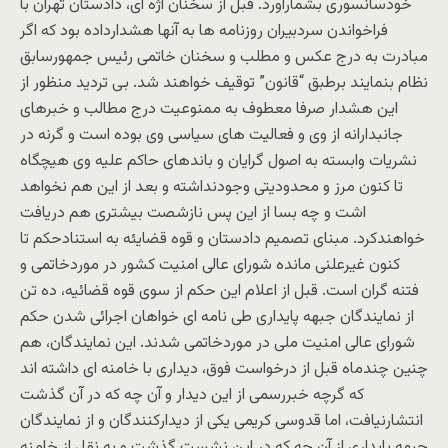
خودسانسوری بشمارآورد. قبل از سخنان اژه ای، دادستان تهران با
فراخواندن سردبیران روزنامه ها به آنها هشدارداده بود که اگر
مبادرت به درج عکس و مطلب و سخنان خاتمی رئیس جمهورسابق
نظام بنمایند برطبق “قانون” توقیف خواهند شد. بی تردید منظور از
این هشدار صرفا معطوف به ممنوعیت درج مطالب و خبرهای
جانبدارانه از وی و فعالیت های سیاسی وی بوده است و گرنه در
نشریات وابسته به اصول گرایان و باندهای حاکم علیه وی هیچگاه
تا کنون مرز و محدودیتی وجودنداشته و بعد از این هم نخواهد
اشت و چه بسا از این پس نازشصت بیشتری هم دریافت
خواهندکرد. مبنای تصمیم دادستان و قوه قضایئه به استنادحکم تا
کنون غیرعلنی مانده شورای عالی امنیت کشور در موردخاتمی و
فتنه گران است. قبل از اعلام این حکم از سوی قوه قضائیه، ده تن
از نمایندگان جبهه پایداری طی نامه ای خواهان اجرائی شدن حکم
شورای عالی امنیت ملی در موردخاتمی شدند. این نمایندگان، هم
چنین چندماه قبل از درخواست فوق، دیداری با خامنه ای داشته اند
که گرچه خبررسمی از این دیدار و آن چه که در آن گذشت
انتشارنیافت، اما قدوسی کریمی یکی از دیدارکنندگان و از نمایندگان
جبهه پایداری از آن چه که در این نشست گذشت و به نقل از خامنه