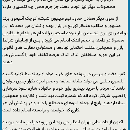
محصولات دیگر نیز انجام دهد، جز جرم محرز چه تفسیری دارد؟
از سوی دیگر معادل حدود نیم میلیون شیشه کوچک آبلیموی برند
مشهور و متقلب منتظر توزیع در بازار بوده و نشان می دهد که این
برنامه ریزی برای نخستین بار نبوده است، زیرا انجام هر اقدام غیرقانونی
معمولا در دامنه یا حجم اندک انجام می گیرد و پس از آزمایش شرایط
بازار و همچنین غفلت احتمالی نهادها و مسئولان نظارت های قانونی
در این حوزه، متخلفان اندک اندک عرصه تخلف خود را گسترش می
دهند.
کمی دقت و بررسی در پرونده های خرید مواد اولیه توسط تولید کننده
آبلیموی تقلبی می تواند نشانه سابقه و حجم انبوه تکرار چنین مواردی
باشد که مردم با خرید بیماری برای خود و خانواده شان، سود سرشاری
را نصیب شرکتی کرده اند که شماره ثبت، بهداشت و نظارت و همچنین
استانداردهای رایج از جمله ایزوهای مصطلح را دارد و در پوشش آن هر
کاری که خواسته و توانسته انجام داده است.
اکنون از دادستانی تهران انتظار می رود این پرونده را نیز مانند پرونده
های مخل امنیت اجتماعی و بسیار خطرناک تر از فعالیت چند شرور که