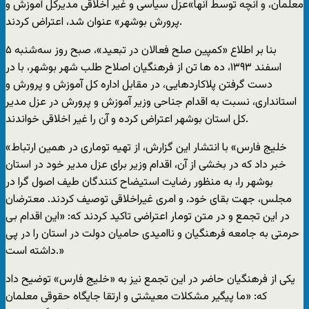
معلمان، و آنچه توسط آنها»عزل سیاسی و غیر اخلاقی مدیرکل آموزش و
پرورش بوشهر» عنوان شد، اعتراض کردند.
بنا بر اطلاع «کمپین صلح فعالان در تبعید»، صبح روز سه‌شنبه ۵
اسفند ۱۳۹۳، ده ها تن از فرهنگیان اصلاح طلب شهر بوشهر، با در
دست گرفتن پلاکاردهایی، در مقابل اداره کل آموزش و پرورش و
استانداری، نسبت به اقدام جناحی وزیر آموزش و پرورش در عزل مدیر
کل استان بوشهر اعتراض کرده و آن را غیر اخلاقی خواندند.
«خلیج فارس» با انتشار این گزارش، از تهیه توماری در همین ارتباط
خبر داد که در بخشی از آن، اقدام وزیر برای عزل مدیر خود در استان
بوشهر را، به منظور رضایت استیضاح کنندگان طیف اصول گرا در
مجلس، جهت بقای خود، و امری غیراخلاقی توصیف کردند. معترضان
در این تجمع و در متن تومار اعتراضی تاکید کردند که: «این اقدام بی
حرمتی به جامعه فرهنگیان و ناامیدی حامیان دولت در استان را در پی
داشته است.»
یکی از فرهنگیان حاضر در این تجمع نیز به «خلیج فارس» توضیح داد
که: «ما پیگیر مشکلات معیشتی و ارتقا جایگاه حقوقی معلمان