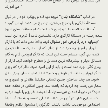
می کنند و در عوض آنان را طماع ساخته یا به ایشان انتقامگیری را
می آموزند.”
در کتاب
“شامگاه بُتان”
نیچه دیدگاه و رویکرد خود را در قبال
مسئلۀ کارگری با وضوح بیشتری توضیح می دهد. او می گوید :
“حماقت یا انحطاط غریزه ای که باعث تمام حماقت های امروز
شده ریشه در مسئلۀ کارگری دارد. نخستین قاعدۀ غریزه این است
که
نباید دربارۀ برخی امور سئوال کرد.
واقعاً نمی دانم که با کارگر
اروپایی امروز چه باید کرد، از زمانی که او را به یک مسئله تبدیل
کرده ایم. آنچه مسلم است این است که کارگر اروپایی گام به گام
مسائل دیگر و بیشرمانه ترین مسائل را مطرح خواهد کرد. کارگر از
برتری کمّی بهره مند است و باید از این امید صرف نظر کرد که روزی
کارگر اروپایی به انسانی فروتن و خویشتندار نظیر انسان چینی بدل
شود، هر چند ساختن چنین انسانی حقیقتاً عقلانی و ضروری به
شمار می رفت. چه کردیم که باعث شد چنین امکانی در نطفه خفه
شود؟ در نتیجۀ فقدان غیرمسئولانۀ اندیشه، غرایزی را نابود کردیم
که به یاری شان کارگران می توانستند فی نفسه و به مثابۀ مقولۀ
اجتماعی موجودیت داشته باشند. کارگران را مشمول نظام وظیفۀ