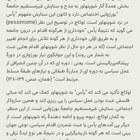
بخش عمدۀ آثار شوپنهاور به مدح و ستایش غیرمستقیم جامعۀ
بورژوایی اختصاص دارد و کانون این ستایش مفهوم “یأس”
(pessimisme) در نزد شوپنهاور است. لوکاچ در توضیح این نظر
می گوید که نتیجۀ یأس “خودداری از هرگونه اقدام در درون جامعه
و به طریق اوُلی خودداری از هر گونه تلاش برای انجام تغییر
اجتماعی است (که در هر دو حال از نظر شوپنهاور اقدام هایی عبث
به شمار می روند) و این جوابگوی نیاز بورژوازی در دورۀ
پیشاامپریالیستی است. یعنی : دوره ای که در آن چنین انصرافی از
عمل سیاسی به دوره ای از مبارزۀ طبقاتی و نیازهای طبقۀ مسلط
مرتبط است” (همان، صص. ۱۳۹-۱۳۸).
لوکاچ تأکید می کند که “یأس” به شوپنهاور کمک می کند که مبانی
فلسفی عبث بودن عمل سیاسی را پی ریزی کند و همین سازوکار
اجتماعی، ستایش غیرمستقیم جامعۀ بورژوایی است. از این منظر،
به گمان لوکاچ، نیچه پیرو و ادامه دهندۀ راه شوپنهاور است. از
دیگر پی آمدهای یأس یا عبث شمردن اقدام سیاسی، نوعی جهان
بینی است که هر گونه تاریخیگرایی و در نتیجۀ هر نوع ایدۀ ترقی و