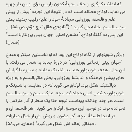
که انقلاب کارگری از خلال تجربۀ کمون پاریس برای اولین بار چهره
می نماید. لوکاچ معتقد است که در نتیجۀ این تجربه “بیش از پیش
علم و فلسفه بورژوایی مجادلۀ خود را علیه رقیب جدید، یعنی
سوسیالیسم نشانه می گیرند.”
(“نابودی عقل”،
ج.دوّم، ص.۵۵). از
این پس به گفتۀ لوکاچ، “دشمن اصلی، جهان بینی پرولتاریا است.”
(همان).
ویژگی شوپنهاور از نگاه لوکاچ این بود که او نخستین مبتکر و مبدع
“جهان بینی ارتجاعی بورژوایی” در دورۀ جدید به شمار می رفت. با
این حال، هدف شوپنهاور همانند شلینگ مقابله و مبارزه با گرایش
های پیشروِ فرهنگ و اندیشۀ بورژوایی، یعنی ماتریالیسم و به ویژه
دیالکتیک هگل بود. لوکاچ می گوید که در مقایسه با شلینگ و
شوپنهاور، دشمن اصلی مجادلات نیچه، مارکسیسم و سوسیالیسم
است، هر چند چنانکه پیداست نیچه حتا یک سطر از آثار مارکس را
نخوانده بود. در توجیه این موضع، لوکاچ می گوید : هر فلسفه ای و
در اینجا فلسفۀ نیچه، “در مضون و روش اش از خلال مبارزات
طبقاتی زمانه اش شکل می گیرد” (همان، ص.۵۸).