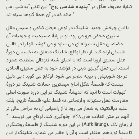
کنایۀ معروف هگل در
“پدیده شناسی روح”
این تلقی “به شبی می
ماند که در آن همۀ گاوها سیاه اند.”
با این چرخش جدید، شلینگ در نوعی عرفان کلامی و سپس عقل
ستیزی محض فرو می رود. او بر پایۀ مسیحیت و جزمیات آن
مضامین عقل ستیزانه ای می سازد و می کوشد انها را در قالبی
فلسفی ارایه کند. از نظر لوکاچ، شلینگ متعلق به نخستین دورۀ
عقل ستیزی اروپا است که با احیای شبه فئودالی سلطنت همزاد
است. این عقل گریزی دینی در فراشد خود به عقل ستیزی الحادی
در نزد شوپنهاور و نیچه منجر می شود. لوکاچ می گوید : بی دلیل
نیست که فلسفۀ هگل آماج مهمترین حملات شلینگ در دورۀ
کهولت است تا آنجا که اندیشۀ شلینگ در این دوره صورت اصلی
مقاومت عقل ستیزانه و ارتجاعی نه فقط علیه فلسفۀ تاریخ، بلکه
علیه دیالکتیک به شمار می رود تا از راهیابی آن به مراحل عالی تر
آنهم در متن انقلاب های ۱۸۴۸ جلوگیری کند. لوکاچ می نویسد : ”
در این دوره شلینگ از فلسفۀ روشنگری (Aufklärung)، از زمان لاک
تا سدۀ نوزدهم، متنفر است و آن را حقیر می شمارد. شلینگ از این