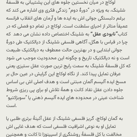
لوکاچ در میان نخستین جلوه های این پشتیبانی به فلسفۀ
شلینگ، به ویژه در “دورۀ دوم” زندگی فکری وی اشاره می کند که
برغم دلبستگی جوانی اش به ایده ها و آرمان های انقلاب فرانسه
عمیقاً متاثر از احیای سلطنت است. لوکاچ در تمام دو فصلی که در
کتاب
“نابودی عقل”
به شلینگ اختصاص داده نشان می دهد که
چرا در قیاس با هگل، آگاهی فلسفی شلینگ از دیالکتیک طی دورۀ
جوانی ابتدایی و در بهترین حالت معطوف به دیالکتیک طبیعت
است و نه دیالکتیک تاریخ و چگونه این محدودیت موجب می شود
که کل فلسفۀ شلینگ به سمت رایج ترین صورت عقل ستیزی یعنی
عرفان تمایل پیدا کند. از نگاه لوکاچ این گرایش در عین حال بر
مسخ ایده آلیسم آلمان مبتنی است و هدف اصلی اش بی اساس
جلوه دادن عقل نقاد کانت و همۀ تلاش او برای پی ریزی شروط
شناخت عینی در محدوده های ایده آلیسم ذهنی یا “سوبژکتیو”
است.
به گمان لوکاچ، گریز فلسفی شلینگ از عقل آئینۀ برتری طلبی یا
تمایل او به نوعی اشرافیت فلسفی است که هدف غایی اش
مخالفت با کل فلسفۀ روشنگری از اسپینوزا تا کانت و همچنین