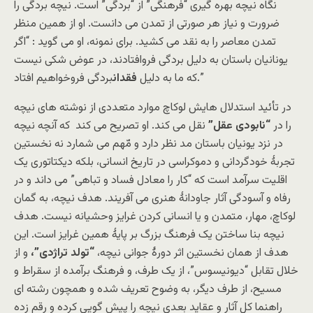
نگاه نیچه بهره گیری “فرهنگی” از “بردگی” است. نیچه بردگی را
ضرورت و نیاز هر صورتی از تمدن می دانست. او از همین منظر
تمدن معاصر را به نقد می کشید. برای نمونه، او می گوید : “اگر
یونانیان باستان به دلیل بردگی فروافتادند، در عوض شکی نیست
بردگی فروخواهیم افتاد.”
که ما به دلیل
فقدان
در تأئید استدلال هایش لوکاچ موارد متعددی از نوشته های نیچه
را در
“نابودی عقل”
نقل می کند. او تصریح می کند که آنچه نیچه
در نزد یونیان باستان مد نظر دارد و مّهم می شمارد نه نخستین
تجربۀ خودگردانی و دموکراسی در تاریخ انسانی، بلکه دیکتاتوری یک
اقلیت سرآمد است که “کار را معادل فساد و تباهی” می داند و در
رفاه و آسودگی آثار جاودانۀ هنری می آفریند. هدف نیچه، به گمان
لوکاچ، مهار، متمدن و یا انسانی کردن غرایز وحشیانه نیست. هدف
نیچه بنا ساختن یک فرهنگ بزرگ بر پایۀ همین غرایز است. این
هدف از همان نخستین اثر دورۀ جوانی نیچه،
“تولد تراژدی”،
و از
خلال تقابل “دیونیسوس”، از یک طرف، و فرهنگ برآمده از سقراط و
مسیح، از طرف دیگر، به وضوح تعریف شده و همچون رشته ای
راهنما کل آثار و عقاید بعدی نیچه را پیش گویی کرده و رقم زده