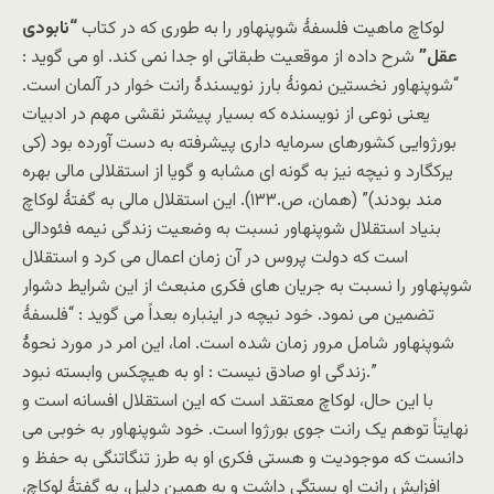
لوکاچ ماهیت فلسفۀ شوپنهاور را به طوری که در کتاب
“نابودی
عقل”
شرح داده از موقعیت طبقاتی او جدا نمی کند. او می گوید :
“شوپنهاور نخستین نمونۀ بارز نویسندۀ رانت خوار در آلمان است.
یعنی نوعی از نویسنده که بسیار پیشتر نقشی مهم در ادبیات
بورژوایی کشورهای سرمایه داری پیشرفته به دست آورده بود (کی
یرکگارد و نیچه نیز به گونه ای مشابه و گویا از استقلالی مالی بهره
مند بودند)” (همان، ص.۱۳۳). این استقلال مالی به گفتۀ لوکاچ
بنیاد استقلال شوپنهاور نسبت به وضعیت زندگی نیمه فئودالی
است که دولت پروس در آن زمان اعمال می کرد و استقلال
شوپنهاور را نسبت به جریان های فکری منبعث از این شرایط دشوار
تضمین می نمود. خود نیچه در اینباره بعداً می گوید : “فلسفۀ
شوپنهاور شامل مرور زمان شده است. اما، این امر در مورد نحوۀ
زندگی او صادق نیست : او به هیچکس وابسته نبود.”
با این حال، لوکاچ معتقد است که این استقلال افسانه است و
نهایتاً توهم یک رانت جوی بورژوا است. خود شوپنهاور به خوبی می
دانست که موجودیت و هستی فکری او به طرز تنگاتنگی به حفظ و
افزایش رانت او بستگی داشت و به همین دلیل، به گفتۀ لوکاچ،