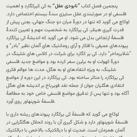
پنجمین فصل کتاب
“نابودی عقل”
به کی کیرکگارد و اهمیت
فلسفی او در صورتبندی عقل ستیزی سدۀ بیستم اختصاص دارد.
لوکاچ می گوید که تنها در دورۀ میان دو جنگ جهانی، یعنی پیش از
قدرت گیری هیتلر، کی یرکگارد به شخصیت مهم و تعیین کنندۀ
فلسفۀ ارتجاعی بدل می شود. او می گوید که اندیشۀ کی یرکگارد
پیوندهای عمیقی با افکار و آرای رومانتیک های آلمان نظیر “بادر” و
“شلایرماخر” دارد. کی یر کگارد برای شرکت در کلاس های شلینگ در
دورۀ کهولت او به برلین سفر کرده بود و مواضع جدید فلسفی
شلینگ، به ویژه انتقادهای او به هگل، مدت ها عوالم فکری
کی یرکگارد را متاثر ساخته بود. کی یرکگارد در این دوره از مواضع
انتقادی هگلیان جوان از جمله نقد فویرباخ بر اندیشه های هگل
آگاه بود و تنها پس از تدقیق مواضع فلسفی خاص خود به مطالعۀ
فلسفۀ شوپنهاور روی آورد.
لوکاچ می گوید که فلسفۀ کی یرکگارد پیوندهای ریشه داری با
فلسفۀ شوپنهاور دارد و شکل گیری آن با روند انحلال هگلگرایی در
آلمان همزمان است. ضدیت او با دیالکتیک، بالاخص با دیالکتیک