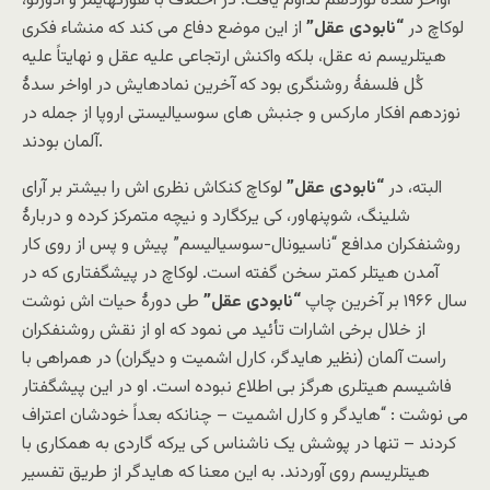
اواخر سدۀ نوزدهم تداوم یافت. در اختلاف با هورکهایمر و آدورنو،
لوکاچ در
“نابودی عقل”
از این موضع دفاع می کند که منشاء فکری
هیتلریسم نه عقل، بلکه واکنش ارتجاعی علیه عقل و نهایتاً علیه
کُل فلسفۀ روشنگری بود که آخرین نمادهایش در اواخر سدۀ
نوزدهم افکار مارکس و جنبش های سوسیالیستی اروپا از جمله در
آلمان بودند.
البته، در
“نابودی عقل”
لوکاچ کنکاش نظری اش را بیشتر بر آرای
شلینگ، شوپنهاور، کی یرکگارد و نیچه متمرکز کرده و دربارۀ
روشنفکران مدافع “ناسیونال-سوسیالیسم” پیش و پس از روی کار
آمدن هیتلر کمتر سخن گفته است. لوکاچ در پیشگفتاری که در
سال ۱۹۶۶ بر آخرین چاپ
“نابودی عقل”
طی دورۀ حیات اش نوشت
از خلال برخی اشارات تأئید می نمود که او از نقش روشنفکران
راست آلمان (نظیر هایدگر، کارل اشمیت و دیگران) در همراهی با
فاشیسم هیتلری هرگز بی اطلاع نبوده است. او در این پیشگفتار
می نوشت : “هایدگر و کارل اشمیت – چنانکه بعداً خودشان اعتراف
کردند – تنها در پوشش یک ناشناس کی یرکه گاردی به همکاری با
هیتلریسم روی آوردند. به این معنا که هایدگر از طریق تفسیر