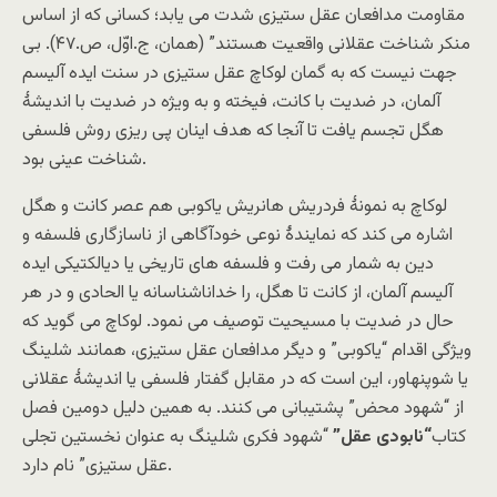
مقاومت مدافعان عقل ستیزی شدت می یابد؛ کسانی که از اساس
منکر شناخت عقلانی واقعیت هستند” (همان، ج.اوّل، ص.۴۷). بی
جهت نیست که به گمان لوکاچ عقل ستیزی در سنت ایده آلیسم
آلمان، در ضدیت با کانت، فیخته و به ویژه در ضدیت با اندیشۀ
هگل تجسم یافت تا آنجا که هدف اینان پی ریزی روش فلسفی
شناخت عینی بود.
لوکاچ به نمونۀ فردریش هانریش یاکوبی هم عصر کانت و هگل
اشاره می کند که نمایندۀ نوعی خودآگاهی از ناسازگاری فلسفه و
دین به شمار می رفت و فلسفه های تاریخی یا دیالکتیکی ایده
آلیسم آلمان، از کانت تا هگل، را خداناشناسانه یا الحادی و در هر
حال در ضدیت با مسیحیت توصیف می نمود. لوکاچ می گوید که
ویژگی اقدام “یاکوبی” و دیگر مدافعان عقل ستیزی، همانند شلینگ
یا شوپنهاور، این است که در مقابل گفتار فلسفی یا اندیشۀ عقلانی
از “شهود محض” پشتیبانی می کنند. به همین دلیل دومین فصل
کتاب
“نابودی عقل”
“شهود فکری شلینگ به عنوان نخستین تجلی
عقل ستیزی” نام دارد.