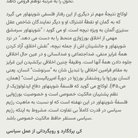
تحوّل را به مرتبۀ توهم فرومی کاهد.
لوکاچ نتیجۀ مهم تر دیگری از این رفتار فلسفی شوپنهاور می گیرد
که به گمان او نقطۀ اشتراک او و دیگر نمایندگان شاخص عقل
ستیزی آلمان به ویژه نیچه است. او می گوید : “شوپنهاور سرمشق
مهمی از اخلاق بورژوازی منحط را به دست می دهد.” در نزد
شوپنهاور و جانشینان اش از جمله نیچه، “نقش اخلاق، آزاد کردن
همۀ غرایز منفی، ضداجتماعی و ضدانسانی و در عین حال اخلاقی
جلوه دادن همۀ آنها است. وظیفۀ چنین اخلاقی برکشیدن این غرایز
به مقام فرامین اخلاقی یا تبدیل شان به “سرنوشت” انسان، یعنی
انسان بورژوا یا روشنفکر بورژوا در دورۀ امپریالیستی است” (همان،
ص.۱۴۵). لوکاچ می گوید که فلسفۀ شوپنهاور دفاع ایدئولوژیک از
نظم پشتیبان مالکیت خصوصی است و خصوصیت بورژوایی
فلسفۀ شوپنهاور در این نهفته است که او نسبت به ماهیت رژیم
سیاسی در قدرت کاملاً بی تفاوت است، مشروط به اینکه رژیم
سیاسی مستقر حافظ مالکیت خصوصی باشد.
کی یرکگارد و رویگردانی از عمل سیاسی