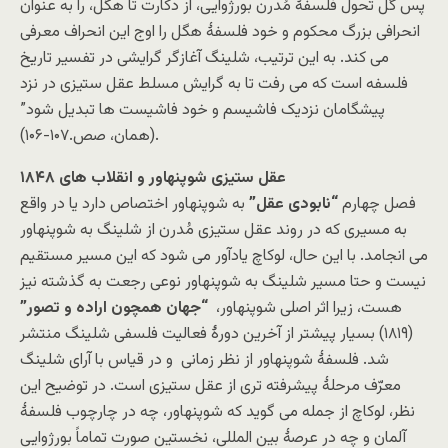
پس کُل تحول فلسفۀ مُدرن بورژوایی، از دکارت تا هگل، را به عنوان
انحرافی بزرگ محکوم و خود فلسفۀ هگل را اوج این انحراف معرفی
می کند. به این ترتیب، شلینگ آغازگر گرایشی در تفسیر تاریخ
فلسفه است که می رفت تا به گرایش مسلط عقل ستیزی در نزد
پیشگامان نزدیک فاشیسم و خود فاشیست ها تبدیل شود”
(همان، صص.۱۰۷-۱۰۶).
عقل ستیزی شوپنهاور و انقلاب های
۱۸۴۸
فصل چهارم
“نابودی عقل”
به شوپنهاور اختصاص دارد یا در واقع
به مسیری که در روند عقل ستیزی مُدرن از شلینگ به شوپنهاور
می انجامد. با این حال، لوکاچ یادآور می شود که این مسیر مستقیم
نیست و حتا مسیر شلینگ به شوپنهاور نوعی رجعت به گذشته نیز
هست، زیرا اثر اصلی شوپنهاور،
“جهان همچون اراده و تصور”
(۱۸۱۹) بسیار پیشتر از آخرین دورۀ فعالیت فلسفی شلینگ منتشر
شد. فلسفۀ شوپنهاور از نظر زمانی و در قیاس با آرای شلینگ
معرّف مرحلۀ پیشرفته تری از عقل ستیزی است. در توضیح این
نظر، لوکاچ از جمله می گوید که شوپنهاور، چه در چارچوب فلسفۀ
آلمان و چه در عرصۀ بین المللی، نخستین صورت تماماً بورژوایی