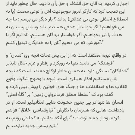
اجباری کردیم. به آنان حق ائتلاف و حق رأی دادیم. حال چطور باید از
این تعجب کرد که کارگر امروز موجودیت اش را نوعی محنت (یا به
اصطلاح اخلاقی نوعی بی عدالتی) بداند ؟ بار دیگر می پرسم : ما چه
می خواهیم
؟ اگر خواستار هدفی هستیم، باید وسایل رسیدن به
هدف را نیز بخواهیم. اگر خواستار بردگان هستیم، نادانیم اگر با
آموزشی که می دهیم آنان را به خدایگان تبدیل کنیم.”
در واقع، نیچه معتقد است که از این پس نجات آنچه وی “تمدن” و
“فرهنگ” می نامید تنها به رویکرد و رفتار و عزم خلال ناپذیر
“خدایگان” بستگی دارد. به همین خاطر لوکاچ معتقد است که نیچه
بانی مستقیم افکار هیتلری است. نیچه با وضوح شگرف وقوع
انقلاب ها و ضدانقلاب ها و جنگ های خونین را پیش بینی کرده و
گفته بود که “سلطۀ مطلق فرمانروایان زمین” بر “گلۀ اهلی”
انسان ها تنها در پی چنین خشونت هایی امکانپذیر است. او در
یادداشت هایی که همزمان با نگارش
“تبارشناسی اخلاق”
فراهم
کرده بود از جمله نوشت : “برای آنکه بدانیم به کجا می رویم، به
تروریسمی جدید نیازمندیم.”