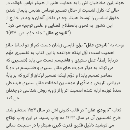
هولدرلین مخاطبان اش را به حمایت علنی از هیتلر فرامی خواند، در
حالی که کارل اشمیت از خلال تفسیر توماس هابس پایمال شدن
حقوق اساسی را توسط هیتلر چه در داخل آلمان و چه در خارج از
این کشور به نحوی باصطلاح قضایی و علمی توجیه می کرد.”
(
“نابودی عقل”
جلد دوّم، ص. ۲۱۳)1
توجه به “
نابودی عقل”
برای فارسی زبانان دست کم از دو لحاظ حائز
اهمیت است : اوّل اینکه خواننده با این کتاب به تفسیری مهّم
دربارۀ رابطۀ عقل ستیزی و فاشیسم دست می یابد (تفسیری که
می تواند به دیگر صورت های عقل ستیزی و فاشیسم در دورۀ
معاصر تعمیم یابد) و دوّم اینکه تفسیر لوکاچ از آنرو که بر پایۀ
دریافتی تاریخی و مادّی از مهمترین لحظات عقل ستیزی غرب طی
سدۀ نوزده ارایه شده اهمیت اثر را از زاویه روش شناسی دوچندان
می کند.
کتاب
“نابودی عقل”
در قالب کنونی اش در سال ۱۹۵۴ منتشر شد.
طرح نخستین آن در سال ۱۹۳۳ به چاپ رسید. در این چاپ لوکاچ
می کوشید دلایل فکری قدرت گیری هیتلر یا در حقیقت مبانی