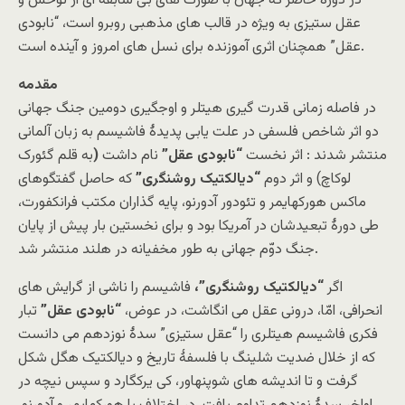
در دورۀ حاضر که جهان با صورت های بی سابقه ای از توحش و
عقل ستیزی به ویژه در قالب های مذهبی روبرو است، “نابودی
عقل” همچنان اثری آموزنده برای نسل های امروز و آینده است.
مقدمه
در فاصله زمانی قدرت گیری هیتلر و اوجگیری دومین جنگ جهانی
دو اثر شاخص فلسفی در علت یابی پدیدۀ فاشیسم به زبان آلمانی
منتشر شدند : اثر نخست
“نابودی عقل”
نام داشت
(
به قلم گئورک
لوکاچ) و اثر دوم
“دیالکتیک روشنگری”
که حاصل گفتگوهای
ماکس هورکهایمر و تئودور آدورنو، پایه گذاران مکتب فرانکفورت،
طی دورۀ تبعیدشان در آمریکا بود و برای نخستین بار پیش از پایان
جنگ دوّم جهانی به طور مخفیانه در هلند منتشر شد.
اگر
“دیالکتیک روشنگری”،
فاشیسم را ناشی از گرایش های
انحرافی، امّا، درونی عقل می انگاشت، در عوض،
“نابودی عقل”
تبار
فکری فاشیسم هیتلری را “عقل ستیزی” سدۀ نوزدهم می دانست
که از خلال ضدیت شلینگ با فلسفۀ تاریخ و دیالکتیک هگل شکل
گرفت و تا اندیشه های شوپنهاور، کی یرکگارد و سپس نیچه در