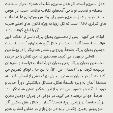
عقل ستیزی است. اگر عقل ستیزی شلینگ همزاد احیای سلطنت
مطلقه و ضدیت او با پی آمدهای انقلاب فرانسه است، در عوض
بستر تاریخی عقل ستیزی شوپنهاور واکنش بورژوازی علیه انقلاب
های کارگری ۱۸۴۸ است که کل اروپا به ویژه کانون های اصلی قدرت
آن را آماج گرفته بودند.
لوکاچ می گوید : پس از نخستین بحران بزرگ ناشی از انقلاب کبیر
فرانسه، فلسفۀ آلمان مجدداً از خلال آرای شوپنهاور “و به مناسبت
دومین بحران بزرگ جامعۀ بورژوایی نقش هدایتگر را در پهنۀ بین
المللی برعهده می گیرد، همانطور که این نقش را در جریان
نخستین بحران بزرگ، یعنی بحران دورۀ انقلاب فرانسه و نتایج آن
برعهده گرفته بود” (همان، ص.۱۳۱). با این حال، لوکاچ تصریح می
کند که اگر در جریان نخستین بحران بزرگ ناشی از انقلاب فرانسه،
فلسفۀ آلمان به ویژه فلسفۀ هگل، مسائل دیالکتیکی دورۀ جدید و
دورنمای آینده را تصویر می کند و از این رهگذر نقش هدایتگر را در
عرصۀ جهانی برعهده می گیرد، در عوض در جریان دومین بحران
بزرگ جامعۀ بورژوایی اروپا، فلسفۀ آلمان از خلال عقل ستیزی آثار
شوپنهاور رهبری واکنش ارتجاعی بورژوازی در مقابل انقلاب های