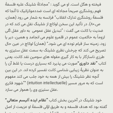
فیخته و هگل است. او می گوید : “مجادلۀ شلینگ علیه فلسفۀ
فهم روشنگری صریحاً مجادله ای است ضددموکراتیک تا آنجا که
فلسفۀ روشنگری تدارک انقلاب” فرانسه به شمار می رود (همان،
ص.۸۰). در تأئید این سخن لوکاچ از شلینگ نقل می کند که در
ضدیت با کانت می گفت : “تبدیل عقل عمومی به داور عقل کُلی
لزوماً به حاکمیت عموم در قلمرو علوم می انجامد و همین، دیر یا
زود، زمینه ساز قیام توده ای می شود.” (همان) لوکاچ در عین حال
تصریح می کند که چرخش نظری شلینگ به سمت عقل ستیزی به
طرزی ناسازگار با به کار گیری مقوله های سومین نقد کانت، یعنی
کتاب
“نقد داوری”
صورت می پذیرد که بسیاری درست یا غلط آن را
به عنوان نظریۀ زیبایی شناسی کانت تفسیر کرده اند. در این بین
آنچه نظر شلینگ را بیش از همه به خود جلب می کند مفهوم
“شهود فکری” (intuition intellectuelle) است که به مرور مسیر
عقل ستیزی وی را هموار می سازد.
خود شلینگ در آخرین بخش کتاب
“نظام ایده آلیسم متعالی”
گفته بود که هدف فلسفه و به طریق اوُلی فلسفۀ او عزیمت از اصل