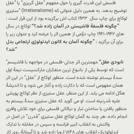
فلسفی این قدرت گیری را حول مفهوم “عقل گریزی” یا “عقل
ستیزی” (Irrationalisme) توضیح بدهد. به همین دلیل عنوانی که
لوکاچ برای چاپ سال ۱۹۳۳ کتاب اش برگزیده بود از این قرار است :
“چگونه فلسفۀ فاشیستی در آلمان زاده شد؟”
لوکاچ در سال
های ۱۹۴۲-۱۹۴۱ چاپ دوّمی از همین اثر را عرضه کرد و عنوان زیر را
برای آن برگزید :
“چگونه آلمان به کانون ایدئولوژی ارتجاعی بدل
شد؟”
نابودی عقل”
مهمترین اثر جدلی-فلسفی در مواجهه با فاشیسم
“
است که توسط یکی از بانبوغ ترین متفکران مارکسیست نیمۀ اول
سدۀ بیستم نوشته شده است. منظور لوکاچ از “عقل” در این اثر
همان مفهومی است که با دکارت زاده و آغاز می شود و تا اندیشۀ
هگل ادامه می یابد. از این منظر، عقل ستیزی از نظر لوکاچ پویشی
علیه مُدرنیته است. او می گوید که عقل ستیزی سدۀ بیستم به
منظور یافتن یا ساختن تبار و نیاکانی فلسفی برای خود تلاش وافری
انجام داده، هر چند به گمان لوکاچ عقل ستیزی “مُدرن” در اصل در
واکنش به انقلاب کبیر فرانسه و سپس در مقابله با تدارک
ایدئولوژیک انقلاب های ۱۸۴۸ اروپا زاده شد و تا آستانۀ روی کار