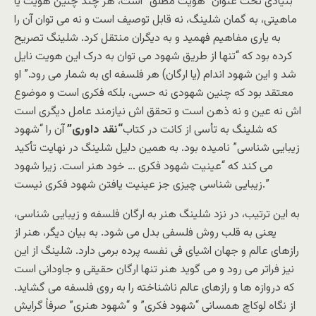
بنیادی تحت عنوان “هویت مطلق” است، هر چند چنین هویت یا
ماهیتی، به گمان شلینگ، نه قابل توصیف است و نه می توان آن را
به یاری مفاهیم فهمید و به دیگران منتقل کرد. شلینگ تصریح
کرده بود که “تنها از طریق شهود می توان به درک این هویت نایل
شد و این شهود اندام (یا ارگان) هر فلسفه ای به شمار می رود.” او
معتقد بود که چنین شهودی نه حسی، بلکه فکری است و موضوع
اش نه عین و نه ذهن است و تحقق اش نیازمند عامل دیگری است
که شلینگ به تأسی از کانت در کتاب
“نقد داوری”
آن را “شهود
زیبایی شناسی” نامیده بود. به همین دلیل شلینگ در نهایت تأکید
می کند که “عینیت شهود فکری … خود هنر است. زیرا شهود
زیبایی شناسی چیزی جز عینیت یافتن شهود فکری نیست.”
به این ترتیب، در نزد شلینگ هنر به ارگان فلسفه و زیبایی شناسی،
یعنی به قلب روش فلسفی بدل می شود. به بیان دیگر، هنر از
رازهای عالم و جهان اشیای فی نفسه پرده برمی دارد. شلینگ از این
نیز فراتر می رود و می گوید هنر تنها ارگان حقیقی و جاودانی است
که دروازه ها و رازهای عالم ناشناخته را به روی فلسفه می گشاید.
از نگاه لوکاچ همسانی “شهود فکری” و “شهود هنری” صرفاً گرایش