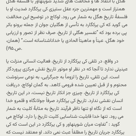
هگل با انتقاد ها و مخالفت های شدید شوپنهاور با فلسفۀ هگل
همتراز است و مهمترین جزء عقل ستیزی کی یرکگارد ضدیت او با
فلسفۀ تاریخ هگل به شمار می رود. لوکاچ در توضیح این مخالفت
می گوید که کی یرکگارد به تأسی از هگلیان جوان از جمله برونو بائر
پی برده بود که “تفسیر هگلی از تاریخ، صرف نظر از تصور و ارزیابی
خود هگل، عیناً و ماهیتاً الحادی یا خداناشناسانه است.” (همان،
ص.۱۹۵).
در واقع، در تلقی کی یرکگارد از تاریخ، فعالیت انسانی منزلت یا
عینیتی ندارد تا آنجا که در نظر او موتور تاریخ نقش مرکزی پروردگار
است. این تلقی، تاریخ را لزوماً به جبرگرایی، به نوعی سرنوشت
محتوم و از قبل تعیین شده فرومی کاهد. به گمان لوکاچ، دریافت
کی یرکگارد از تاریخ، چیزی جز انکار تاریخ نیست، در این تاریخ،
انسان نقشی ندارد. تاریخ کی یرکگارد صرفاً جولانگاه و قلمرو خدا
است که از نگاه او تنها ناظر فرآیند تاریخ به مثابۀ کلیت به شمار
می رود. تنها خدا قابلیت شناسایی کلیت تاریخ را دارد. لوکاچ می
گوید : “تفاوت میان شوپنهاور و کی یرکگارد در این است که کی
یرکگارد جریان تاریخ را مطلقاً عبث نمی داند. او معتقد نیست که