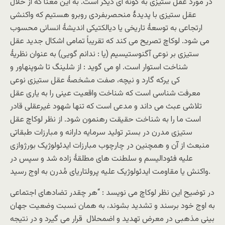
در مورد عقل ستیزی به گونه ای دیگر است. به این معنا که از خلال
عقل ستیزی با پدیدۀ منحصربفردی روبرو هستیم که واکنشی
ارتجاعی به توسعۀ تاریخی یا دیالکتیکی اندیشۀ انسانی محسوب
می شود. لوکاچ تصریح می کند که تقریباً تمامی اشکال جدید عقل
ستیزی بر نوعی آگنوستیسیم (یا : ندانم گویی) به عنوان نظریۀ
شناخت استوار است. او می گوید : از شلینگ تا شوپنهاور و
کی یرکه گارد و نیچه، صفت مشخصۀ عقل ستیزی نوعی
معرفت شناسی است که شناخت واقعیت عینی را به یاری عقل
تلاشی عبث می داند و مدعی است که تنها شهود غیرعقلی قادر
است ما را به شناخت حقیقت رهنمون شود. از نظر لوکاچ عقل
ستیزی مدرن در بستر تولید سرمایه دارانه و مبارزات طبقاتی
منبعث از آن و همچنین در چارچوب مبارزات ایدئولوژیک بورژوازی
علیه فئودالیسم و سلطنت های مطلقۀ زاده شد و سپس در
واکنش یا مقاومت ایدئولوژیک علیه پرولتاریای مُدرن به اوج رسید.
در توضیح این نظر لوکاچ می نویسد : “هر چقدر تضادهای اجتماعی
به اوج خود برسند و تشدید بشوند، به همان نسبت وضعیت جهان
بینی مذهبی در معرض تهدید و اضمحلال قرار می گیرد و در نتیجه