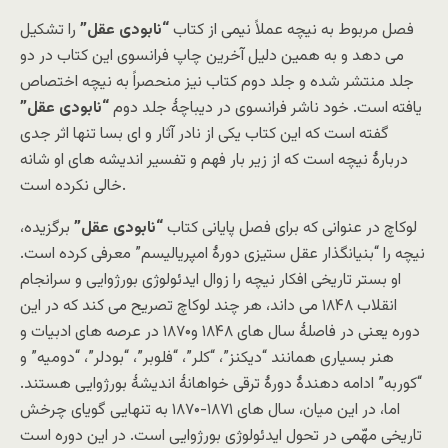
فصل مربوط به نیچه عملاً نیمی از کتاب
“نابودی عقل”
را تشکیل
می دهد و به همین دلیل آخرین چاپ فرانسوی این کتاب در دو
جلد منتشر شده و جلد دوم کتاب نیز منحصراً به نیچه اختصاص
یافته است. خود ناشر فرانسوی در دیباچۀ جلد دوم
“نابودی عقل”
گفته است که این کتاب یکی از نادر آثار و ای بسا تنها اثر جدی
دربارۀ نیچه است که از زیر بار فهم و تفسیر اندیشه های او شانه
خالی نکرده است.
لوکاچ در عنوانی که برای فصل پایانی کتاب
“نابودی عقل”
برگزیده،
نیچه را “بنیانگذار عقل ستیزی دورۀ امپریالیسم” معرفی کرده است.
او بستر تاریخی افکار نیچه را زوال ایدئولوژی بورژوایی و سرانجام
انقلاب ۱۸۴۸ می داند، هر چند لوکاچ تصریح می کند که در این
دوره یعنی در فاصلۀ سال های ۱۸۴۸ و۱۸۷۰ در عرصه های ادبیات و
هنر بسیاری همانند “دیکنز”، “کلر”، “فلوبر”، “بودلر”، “دومیه” و
“کوربه” ادامه دهندۀ دورۀ ترقی خواهانۀ اندیشۀ بورژوایی هستند.
اما، در این میان، سال های ۱۸۷۱-۱۸۷۰ به تنهایی گویای چرخش
تاریخی مهّمی در تحول ایدئولوژی بورژوایی است. در این دوره است