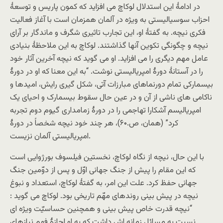
در ادامۀ این استدلال لوکاچ می افزاید که کمون پاریس و توسعۀ
احزاب سوسیالیستی به ویژه در آلمان همزمان است با آغاز فعالیت
فکری نیچه. به گفتۀ او، این تجارب تاثیری شگرف و ماندگار بر آرای
نیچه و چگونگی تکوین آنها گذاشتند. لوکاچ به این ملاحظۀ بنیادی
عامل مهم دیگری را می افزاید. او می گوید که نیچه آخرین آثار خود
را در آستانۀ دورۀ امپریالیستی نوشت. “به این معنا که او در دورۀ
بیسمارکی تمام دورنماهای مبارزات آتی، شکل گیری رایش، امیدها و
ناکامی های ناشی از آن و در عین حال سقوط بیسمارک و احیای یک
امپریالیسم آشکارا تهاجمی را در دورۀ زمامداری گیوم دوم تجربه
کرد” (همان، ص.۶۰)، هر چند خود نیچه شخصاً در دورۀ
امپریالیستی آلمان نزیست.
با این حال، نیچه از نگاه لوکاچ، نخستین فیلسوف بورژوایی است
که این مقام را پیش از جنگ جهانی اوّل و پس از دوّمین جنگ
جهانی حفظ کرد. علت این امر، به گفتۀ لوکاچ، استعداد و نبوغ
نیچه در پیش بینی روندهای مهّم تاریخی بود. لوکاچ می گوید :
“نیچه قدرت خاص پیش بینی و همچنین حساسیّت ویژه ای
نسبت به مسائل زمانه اش داشت که به او اجازۀ فهم نیازهای