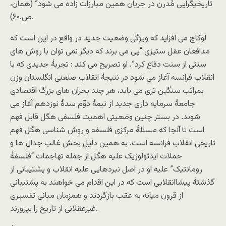
تاریخیگرایی مُدرن در جریان همین مبارزات زاده می شود” (همان،
ص.۶۰).
لوکاچ می افزاید که ویژگی وضعیت جدید در واقع در این است که
مدافعان عقل ستیزی “پی می برند که دیگر نمی توان با روش های
سنتی از سنت دفاع کرد”. او تصریح می کند : تجربۀ جدیدی که با
انقلاب فرانسه آغاز می شود در نتیجۀ انقلاب صنعتی انگلستان وزن
بمراتب سنگین تری می یابد، هر چند بحران های بزرگ اقتصادی
جامعۀ سرمایه داری جدید از نیمۀ دوّم سدۀ نوزدهم آغاز می
شوند. در بستر چنین وضعیتی اهمیت فلسفی هگل قابل فهم
است تا آنجا که مسئلۀ مرکزی فلسفه و روش شناسی هگل فهم
تاریخی انقلاب فرانسه است. به همین دلیل بخش غالب جدال ها و
حملات ایدئولوژیک علیه هگل از جمله تهاجمات “فلسفۀ
رومانتیک” علیه او در اصل نبردهایی علیه انقلاب و پشتیبانی از
گذشتۀ پیشاانقلابی است که در این اقدام می خواهند به پشتیبانی
از قرون میانه به عقب بازگردند و همزمان مبانی تفسیری
غیرعقلانی از تاریخ را بپرورند.