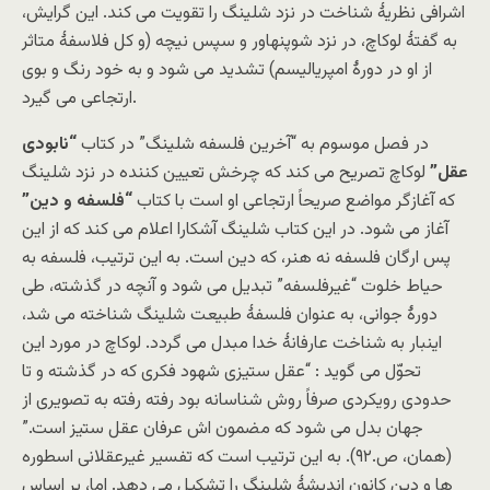
اشرافی نظریۀ شناخت در نزد شلینگ را تقویت می کند. این گرایش،
به گفتۀ لوکاچ، در نزد شوپنهاور و سپس نیچه (و کل فلاسفۀ متاثر
از او در دورۀ امپریالیسم) تشدید می شود و به خود رنگ و بوی
ارتجاعی می گیرد.
در فصل موسوم به “آخرین فلسفه شلینگ” در کتاب
“نابودی
عقل”
لوکاچ تصریح می کند که چرخش تعیین کننده در نزد شلینگ
که آغازگر مواضع صریحاً ارتجاعی او است با کتاب
“فلسفه و دین”
آغاز می شود. در این کتاب شلینگ آشکارا اعلام می کند که از این
پس ارگان فلسفه نه هنر، که دین است. به این ترتیب، فلسفه به
حیاط خلوت “غیرفلسفه” تبدیل می شود و آنچه در گذشته، طی
دورۀ جوانی، به عنوان فلسفۀ طبیعت شلینگ شناخته می شد،
اینبار به شناخت عارفانۀ خدا مبدل می گردد. لوکاچ در مورد این
تحوّل می گوید : “عقل ستیزی شهود فکری که در گذشته و تا
حدودی رویکردی صرفاً روش شناسانه بود رفته رفته به تصویری از
جهان بدل می شود که مضمون اش عرفان عقل ستیز است.”
(همان، ص.۹۲). به این ترتیب است که تفسیر غیرعقلانی اسطوره
ها و دین کانون اندیشۀ شلینگ را تشکیل می دهد. اما، بر اساس