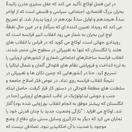
در این فصل لوکاچ تأکید می کند که عقل ستیزی مدرن زائیدۀ
بحران بزرگ اقتصادی، اجتماعی، سیاسی و فلسفی است که از اواخر
سدۀ هیجدهم و اوایل سدۀ نوزدهم در اروپا پدیدار شد. او تصریح
می کند که رویداد تعیین کننده ای که سرآغاز و در عین حال نقطۀ
اوج این بحران به شمار می رود انقلاب کبیر فرانسه است که
رویدادی جهانی است. لوکاچ می گوید که در قیاس با انقلاب های
هلند یا انگلستان که تنها به تغییراتی در سطوح ملی منجر شدند،
انقلاب فرانسه ساختارهای اجتماعی شماری از کشورهای اروپایی را
به لرزه انداخت و فروپاشی نظام های فئودالی آلمان و شمال ایتالیا را
تسریع کرد. حتا در کشورهایی که چنین تکان ها و تغییراتی در
نتیجۀ انقلاب فرانسه روی نداد، در عوض فکر اصلاح جامعه و
سلطنت های مطلقۀ فئودالی در دستور کار قرار گرفت. حاصل اینکه
جنب و جوشی ایدئولوژیک در غالب کشورهای اروپایی (حتا در
انگلستان که پیشتر موفق به انجام انقلاب بورژوایی شده بود) آغاز
شد. لوکاچ می افزاید : “تازگی وضعیت جدید با چنان قدرتی خود را
نمایان می کرد که دیگر به کارگیری وسایل سنتی برای دفاع از وضع
موجود یا ضدیت با آن امکانپذیر نبود. تصادفی نیست که