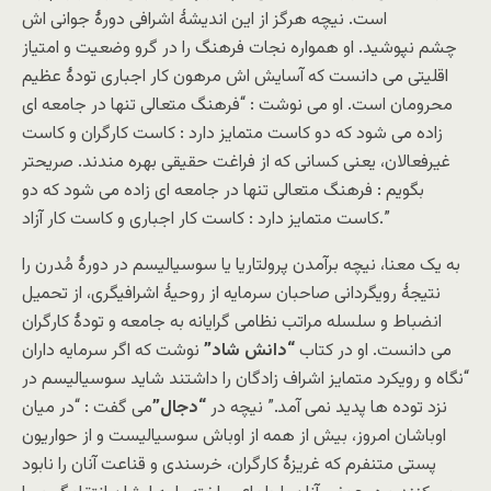
است. نیچه هرگز از این اندیشۀ اشرافی دورۀ جوانی اش
چشم نپوشید. او همواره نجات فرهنگ را در گرو وضعیت و امتیاز
اقلیتی می دانست که آسایش اش مرهون کار اجباری تودۀ عظیم
محرومان است. او می نوشت : “فرهنگ متعالی تنها در جامعه ای
زاده می شود که دو کاست متمایز دارد : کاست کارگران و کاست
غیرفعالان، یعنی کسانی که از فراغت حقیقی بهره مندند. صریحتر
بگویم : فرهنگ متعالی تنها در جامعه ای زاده می شود که دو
کاست متمایز دارد : کاست کار اجباری و کاست کار آزاد.”
به یک معنا، نیچه برآمدن پرولتاریا یا سوسیالیسم در دورۀ مُدرن را
نتیجۀ رویگردانی صاحبان سرمایه از روحیۀ اشرافیگری، از تحمیل
انضباط و سلسله مراتب نظامی گرایانه به جامعه و تودۀ کارگران
می دانست. او در کتاب
“دانش شاد”
نوشت که اگر سرمایه داران
“نگاه و رویکرد متمایز اشراف زادگان را داشتند شاید سوسیالیسم در
نزد توده ها پدید نمی آمد.” نیچه در
“دجال”
می گفت : “در میان
اوباشان امروز، بیش از همه از اوباش سوسیالیست و از حواریون
پستی متنفرم که غریزۀ کارگران، خرسندی و قناعت آنان را نابود