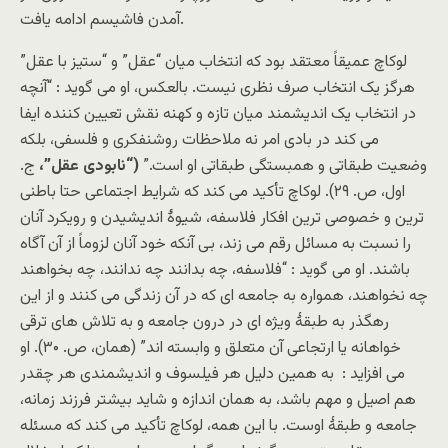
آمدن فاشیسم ادامه یافت.
لوکاچ عمیقاً معتقد بود که انتخاب میان “عقل” و “ستیز با عقل”
هرگز یک انتخاب صرف نظری نیست. بالعکس، او می گوید : “آنچه
در انتخاب یک اندیشمند میان تازه و کهنه نقش تعیین کننده ایفا
می کند در بادی امر نه ملاحظات روشنفکری و فلسفی، بلکه
وضعیت طبقاتی و همبستگی طبقاتی او است.”
(“نابودی عقل”،
ج.
اول، ص. ۲۹). لوکاچ تأکید می کند که شرایط اجتماعی حتا باطنی
ترین و خصوصی ترین افکار فلاسفه، شیوۀ اندیشیدن و رویکرد آنان
را نسبت به مسائل رقم می زند، بی آنکه خود آنان لزوماً از آن آگاه
باشند. او می گوید : “فلاسفه، چه بدانند چه ندانند، چه بخواهند
چه نخواهند، همواره به جامعه ای که در آن زندگی می کنند و از این
رهگذر به طبقۀ ویژه ای در درون جامعه و به تلاش های ترقی
خواهانه یا ارتجاعی آن متعلق و وابسته اند” (همان، ص. ۳۰). او
می افزاید : به همین دلیل هر فیلسوف و اندیشمندی هر چقدر
هم اصیل و مهم باشد، به همان اندازه و شاید بیشتر فرزند زمانه،
جامعه و طبقۀ اوست. با این همه، لوکاچ تأکید می کند که مسئله