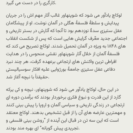
کارگری را در دست می گیرد.
لوکاچ یادآور می شود که شوپنهاور غالب آثار مهم اش را در جریان
پیدایش و سلطۀ فلسفۀ هگلی در آلمان نوشت. او از پیشگامان
عقل ستیزی سدۀ نوزدهم بود تا آنجا که آثارش در بستر تاریخی و
اجتماعی جدید معّرف گرایش هایی است که پس از شکست انقلاب
های ۱۸۴۸ به ویژه در آلمان تحمیل شدند. لوکاچ تصریح می کند که
فلسفۀ آلمان از خلال آثار شوپنهاور نقشی منحوس را در هدایت
افراطی ترین واکنش های ارتجاعی برعهده گرفت، هر چند نبرد
دفاعی عقل ستیزی جامعۀ بورژوایی علیه افکار سوسیالیستی
حقیقتاً با نیچه آغاز شد.
در این حال، لوکاچ یادآور می شود که شوپنهاور، نیچه و کی یرکه
گارد از این قدرت و نبوغ فکری برخوردار بودند که برآمدن دوره ای
ارتجاعی در زندگی تاریخی و سیاسی آلمان و اروپا را پیش بینی کنند
و مهمترین عارضه های آن را از قبل تشخیص بدهند. لوکاچ معتقد
است که این سه تن در قبال این آینده از “روشن بینی فلسفی و
تجریدی پیش گویانه” ای بهره مند بودند.