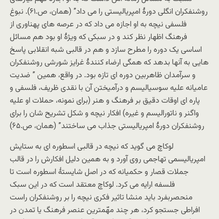
روشنفکران انگلی دورۀ امپریالیستی را می داد” (همان، ص.۶۱). نبوغ
فلسفی نیچه به او اجازه می داد که در عرصه های پهناوری از
فرهنگ اظهار نظر کند و در سبکی که ویژۀ او بود هم مسائل
اساسی یک دوره را مطرح سازد و هم در قالبی شبه انقلابی پاسخ
هایی به آنها بدهد که همگی ارضاء کنندۀ غرایز شورشی روشنفکران
و سرآمدان ظاهربین دوره ای تازه بود. در واقع، همین ” ضدیت
عامیانه علیه سوسیالیسم و درآمیختن آن با نقدی ظریف، فلسفی و
پاره ای اوقات دقیق بر فرهنگ و هنر (برای نمونه، حملات او علیه
واگنر و ناتورالیسم و غیره) افکار نیچه و شکل تشریح شان را برای
روشنفکران دورۀ امپریالیستی جذاب می ساختند” (همان، ص.۶۵)
لوکاچ می گوید که نیچه در قالبی اسطوره ای به ستایش
امپریالیسمی تهاجمی روی آورد و به همین دلیل افکارش را در قالب
جملات قصار و حکمیانه که در اصل شایستۀ اسطوره است تا
فلسفه ارایه می کرد. لوکاچ معتقد است که در این سبک
منحصربفرد باید منشا تاثیر فکری نیچه را بر روشنفکران راست
افراطی جستجو کرد، هر چند مهّمترین عنصر فرهنگ یا تمدن در