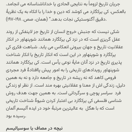
جریان تاریخ لزوماً به نتایجی الحادی یا خداناشناسانه می انجامد.
بالعکس، کی یرکگارد می کوشد که دین و خدا را با اتکاء به یک نظریۀ
دقیق آگنوستیکی نجات بدهد.” (همان، صص. ۱۹۸-۱۹۷).
شکی نیست که جنبش خروج انسان از تاریخ جز لاینفکی از روند
عقل گریزی است که در نزد کی یرکگارد همانند شوپنهاور در انکار
عقلانیت تاریخ و جهان بیرونی انعکاس می یابد. شباهت فکری کی
یرکگارد و شوپنهاور در این است که انکار تاریخ یا انکار شناخت
پذیری تاریخ در نزد آنان مایۀ نوعی یأس است. کی یرکگارد همانند
شوپنهاور رویدادهای تاریخی را به امور پیش پاافتادۀ فرد مجردی
فرومی کاهد که نه ریشه در تاریخ و جامعه دارد و نه به همین
دلیل، زندگی اش از معنا و عقلانیتی بهره مند است. از نظر او زندگی
فرد سراسر پوچی و سرگردانی است. به همین جهت هدف روش
شناسی فلسفی کی یرکگارد بی اعتبار کردن شیوۀ شناخت تاریخی
است که با هگل به عالیترین مرتبۀ خود در ایده آلیسم آلمان
رسیده بود.
نیچه در مصاف با سوسیالیسم