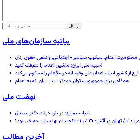
بیانیه سازمان‌های ملی
– در محکومیت اعدام، سرکوب سیاسی–اجتماعی، و نقض حقوق زنان
جبهه ملی ایران: ماشین اعدام را متوقف کنید!
رج از کشور انجام اعدام‌های وقیحانه در ملأِعام را محکوم می‌کند
همگامی برای جمهوری سکولار دموکرات در ایران: نه به اعدام
نهضت ملی
ضیاء مصباح: در باره دولت دکتر مصدق
 ۱۳۳۱ میدان بهارستان چه خبر بود؟
آخرین مطالب