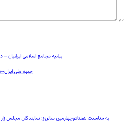
بیانیه مجامع اسلامی ایرانیان 
جبهه ملی ایران-خا
به مناسبت هفتادوچهارمین سالروز: نمایندگان مجلس زار می‌زدند/ تهران در آتش؛ ۳۰ تیر