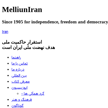
Melliun
Iran
Since 1905 for
independence
,
freedom
and
democrac
Iran
استقرار
حاکميت ملی
هدف نهضت ملی ایران است
راهنما
تماس با ما
درباره ما
بین المللی
معرفی کتاب
اپوزیسیون
- گرد همآئی ها
فرهنگ و هنر
گوناگون