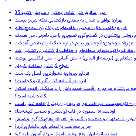
35 امین سالروز قتل شاپور بختیار و سروش کتیبه
تهران: توافق با عمان به معنای بازگشایی تنگه هرمز نیست
خبر «وخامت حال» مجتبی خامنه‌ای در بالاترین سطوح نظام
مهرزاد بروجردی: آنچه ترور پدرم درباره جنگ ایران به من آموخت
ای مقابله با تهدیدهای منطقه‌ای و حفاظت از کشتیرانی تشکیل شد
و دیکتاتوری (ترجمه از آلمانی) + متن آلمانی + متن انگلیسی نوشته
‌امواجِ گرانشی وساختارِ کیهان
فردای پیروزی؛ دشوارترین فصل یک ملت
ایران در آستانه گذار، آلترناتیو کجاست؟
مه می‌کند و هر پدری، قامت خمیده‌اش را بر سنگینی اندوه استوار
نگاه داشته است؟
ن – اکونومیست: پرداخت عوارض به ایران بهتر از ادامه تنش است
«اودیسه»؛ اسطوره در قاب آی‌مکس و تسخیر گیشه‌ها
نوبی تا اصفهان و ماهشهر؛ گسترش اعتراض‌های کارگری و صنفی
چرا بر مخالفت با اعدام باید پافشاری کرد؟
قوه قضائیه ایران رفع توقیف اموال سردار آزمون را رد کرد