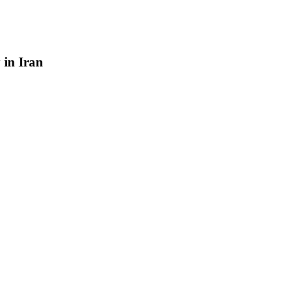
y
in
Iran