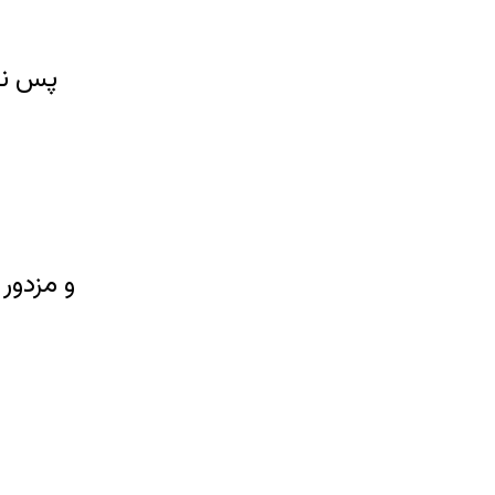
پس نر
و مزدور