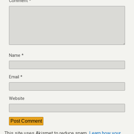
Comment
*
Name
*
Email
*
Website
This site uses Akismet to reduce spam.
Learn how your