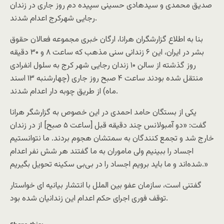
صدیق محمدی و سیدهادی حسینی سپیده دم روز جاری در زندان
رجایی شهرکرج اعدام شدند.
بنا به اطلاع گزارشگران هرانا، ارگان خبری مجموعه فعالان حقوق
بشر در ایران، این ۶ زندانی سنی مذهب که ساعت ۸ و ۳۰ دقیقه
روز گذشته از سالن ۱۰ زندان رجایی شهر کرج به سلول انفرادی
منتقل شده بودند ساعت ۴ صبح روز جاری (چهارشنبه ۱۳ اسند
ماه) از طریق چوبه دار اعدام شدند.
یکی از بستگان حامد احمدی در این خصوص به گزارشگر هرانا
گفت: «دو آمبولانس چند دقیقه قبل [ساعت ۵ صبح] از در زندان
خارج شد و تجمع کنندگان به سمتشان هجوم بردند. ما نتوانستیم
اجساد را ببینیم ولی ماموران به ما گفتند هر شش نفر اعدام
شده‌اند و ما باید برویم اجساد را در بی‌بی سکینه تحویل بگیریم.»
گفتنی است، سازمان عفو بین الملل با انتشار بیانیه ای خواستار
توقف فوری اجرای حکم اعدام این زندانیان شده بود.