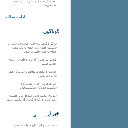
اعدام کردند و فرزندش را سپردند به
زندان‌بان‌ها
ادامه مطالب...
گوناگون
توافق دفاعی سه‌جانبه عربستان، ترکیه و
پاکستان امضا شد؛ حمله به یک عضو،
حمله به همه تلقی می‌شود
گزارش یورونیوز؛ آیا ایران واقعا در آستانه
انقلاب است؟
جزئیات و ابهامات توافق بر سر تنگه هرمز
به روایت رویترز
امیر طاهری – ایران: نمایشگاه
شکست‌خوردگان شکست‌ناپذیر
سولماز ایکدر: دبیری شورای عالی امنیت
ملی؛ کرسی‌ای که از قانون قدرتمندتر است
خبر از
تارنماهای دیگر
حادثه در دریای عمان؛ بر پایه داده‌های