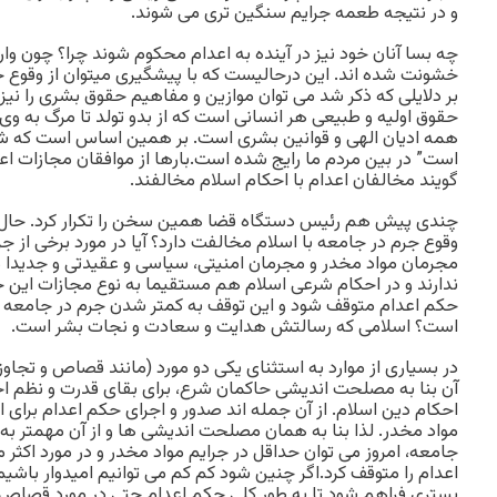
و در نتیجه طعمه جرایم سنگین تری می شوند.
چه بسا آنان خود نیز در آینده به اعدام محکوم شوند چرا؟ چون وار
خشونت شده اند. این درحالیست که با پیشگیری میتوان از وقوع جرا
بر دلایلی که ذکر شد می توان موازین و مفاهیم حقوق بشری را نیز ب
حقوق اولیه و طبیعی هر انسانی است که از بدو تولد تا مرگ به وی
همه ادیان الهی و قوانین بشری است. بر همین اساس است که شع
است” در بین مردم ما رایج شده است.بارها از موافقان مجازات اعد
گویند مخالفان اعدام با احکام اسلام مخالفند.
چندی پیش هم رئیس دستگاه قضا همین سخن را تکرار کرد. حال م
وقوع جرم در جامعه با اسلام مخالفت دارد؟ آیا در مورد برخی از جر
مجرمان مواد مخدر و مجرمان امنیتی، سیاسی و عقیدتی و جدید
ندارند و در احکام شرعی اسلام هم مستقیما به نوع مجازات این ج
حکم اعدام متوقف شود و این توقف به کمتر شدن جرم در جامعه ک
است؟ اسلامی که رسالتش هدایت و سعادت و نجات بشر است.
در بسیاری از موارد به استثنای یکی دو مورد (مانند قصاص و تجاو
آن بنا به مصلحت اندیشی حاکمان شرع، برای بقای قدرت و نظم اج
احکام دین اسلام. از آن جمله اند صدور و اجرای حکم اعدام برای
مواد مخدر. لذا بنا به همان مصلحت اندیشی ها و از آن مهمتر به
جامعه، امروز می توان حداقل در جرایم مواد مخدر و در مورد اکث
اعدام را متوقف کرد.اگر چنین شود کم کم می توانیم امیدوار باشیم 
بستری فراهم شود تا به طور کلی حکم اعدام حتی در مورد قصاص مت