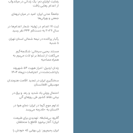
رضایت اولیای دم؛ یک زندانی در میاندوآب
از اعدام رهایی یافت
جامعهٔ مدنی ایران: امید در میان ترومای
جمعی و ویرانی‌ها
ثبت ۷۱ اعدام در ژوئیه؛ شمار اعدام‌ها در
سال ۲۰۲۶ به دست‌کم ۴۴۴ نفر رسید
رگبار پراکنده در نیمه شمالی استان تهران
تا شنبه
مستند یحیی سرخانی؛ شکنجه‌گرم
می‌گفت از تسلط بر تو لذت می‌برم به
همراه مصاحبه
زندان اردبیل؛ احراز هویت ۵۴ شهروند
بازداشت‌شده در اعتراضات دی‌ماه ۱۴۰۴
سختگیری ایران در تمدید اقامت هنرمندان
موسیقی افغانستان
احتمال وزش باد شدید و رعد و برق در
برخی نقاط کشور طی روزهای آتی
تداوم موج گرما در ایران؛ دمای هوا در
۶استان به ۵۰درجه می‌رسد
آفرود بی‌ضابطه، تهدیدی برای طبیعت
ایران/ آغاز برخورد قاطع با متخلفان
ایران رحیم‌پور؛ زنی بهایی که خودش را