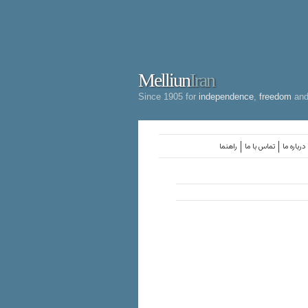
Melliun
Iran
Since 1905 for
independence
,
freedom
an
درباره ما
تماس با ما
راهنما