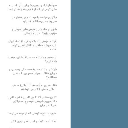
سولماز ایکدر: دبیری شورای عالی امنیت
ملی؛ کرسی‌ای که از قانون قدرتمندتر است
برگزاری مراسم یادبود شاپور بختیار در
سی‌وپنجمین سالگرد قتل او
شهر در خاموشی؛ قبض‌های نجومی و
موتور برق یک میلیارد تومانی
فرشاد مؤمنی: شوک‌درمانی، اقتصاد ایران
را به بهشت مافیا و دلالان تبدیل کرده
است
از «خیبر یونایتد» محمدباقر خرازی چه به
یاد داریم؟
بازنشر نوشته معروف مصطفی رحیمی در
دوران انقلاب: چرا با جمهوری اسلامی
مخالفم؟
نقاب ضرورت (ترجمه از آلمانی) + متن
آلمانی + متن انگلیسی نوشته
کانون سخن: گفتگوی کامبیز قائم مقام با
دکتر بهروز شریفی؛ موضوع: استراتژی
امریکا در ایران
آخرین سلاح حکومتی که از مردم می‌ترسد
عدالت، مالکیت و امنیت در دوران گذار