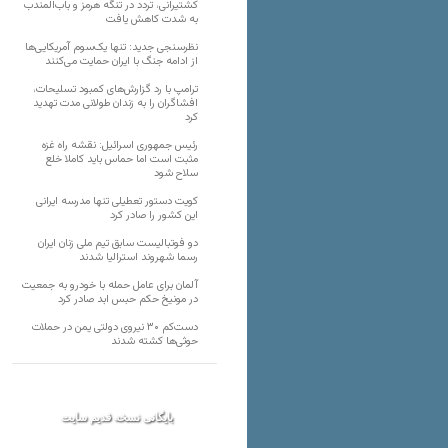
کشتیرانی، تردد در تنگه هرمز و باب‌المندب
به شدت کاهش یافت
نظرسنجی جدید: تنها یک‌سوم آمریکایی‌ها
از ادامه جنگ با ایران حمایت می‌کنند
ترامپ با رد گزارش‌های کمبود تسلیحات،
افشاگران را به زندان طولانی مدت تهدید
کرد
رئیس‌ جمهوری اسرائیل: نقشه راه غزه
مثبت است اما حماس باید کاملا خلع
سلاح شود
کویت دستور تعطیلی تنها مدرسه ایرانی
این کشور را صادر کرد
دو فوتبالیست سابق تیم ملی زنان ایران
رسما شهروند استرالیا شدند
آلمان برای عامل حمله با خودرو به جمعیت
در مونیخ حکم حبس ابد صادر کرد
دست‌کم ۳۰ نیروی دولتی یمن در حملات
حوثی‌ها کشته شدند
بایگانی نسخه قدیم سایت