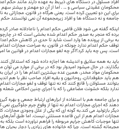
افراد مسئول در دستگاه های ذیربط به عهده دارند مانند حکم اعد
محکومان عقیدتی سیاسی و … . اما از آن دو مهمتر و بیشتر سهم 
برای این دو تعیین کرده است. یعنی هرگاه در قانون، مجازاتی به ن
جامعه و نه دستگاه ها و افراد زیرمجموعه آن نمی توانستند حکم 
اینکه گفته می شود فلان قاضی حکم اعدام را ناعادلانه صادر کرده و 
برده که منجر به صدور حکم اعدام شده بخشی است که در چارچوب
به برخی از پرونده ها وارد است شاید تا حدی در کاهش حکم اعدام م
توقف حکم اعدام ندارد چونکه در قانون، به صراحت مجازات اعدام
است. پس چه باید کرد؟اگر چه لغو مجازات اعدام در قوانین ما ام
باید به همه سلایق و اندیشه ها اجازه داده شود که استدلال کنند و 
بگذارند. در حال میشود امیدوار بود که در برخی از موارد می توان م
محکومان مواد مخدر، همین عده بیشترین اعدام ها را در ایران به
هم باید حقوقدانان، روحانیون و بقیه افراد صاحب نظر با هم اندیش
بتوانند مسئولان را قانع کنند که نه تنها توقف و لغو مجازات اعد
ندارد بلکه خشونت مضاعفی را که با اجرای چنین احکامی شعله ور
و برای جامعه هم با استفاده از ابزارهای ارتباط جمعی و بهره گیر
دهند که اجرای مجازات اعدام نه تنها از وقوع جرم جلوگیری نمی ک
دیگر بازتولید می کند.به گونه ای که یکی از علل وجودی مجازات
مجازات اعدام هم از این قاعده مستثنی نیست. اما طبق آمارهای 
تنها موجبات کاهش جرایم مربوطه را فراهم نیاورده است بلکه به
مجرمانه گشته است. چرا که خانواده های زیادی را دچار بحران ه