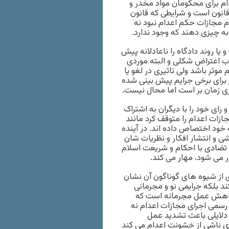
ام برای محکومان مواد مخدر و
قانون است و شرایطی که قانون
ام مجازات حکم اعدام نبود نه
به چیزی دهند که وجود ندارد.
یا روند دادگاه را ناعادلانه پیش
 اعتراض شکلی و البته موردی
وثر باشد ولی تاثیری در لغو یا
 برای برخی جرایم پیش بینی شده
ری زمان بر است اما محال نیست.
رای خود را با دیگران به اشتراک
جازات اعدام را متوقف کرد مانند
 خود اختصاص داده اند. در آینده
ی و انتشار افکار و نظریات شان
ام تضادی با احکام و شریعت اسلام
 می شود، مهار می کند.
ی از شیوه های گوناگون آن نشان
ند بلکه جرایمی نو و مجرمانی
، کاهش عمل مجرمانه است که
رسمی اجرای مجازات اعدام نه
 دلایلی باعث تشدید عمل
ای ناشی از خشونت اعدام می کند