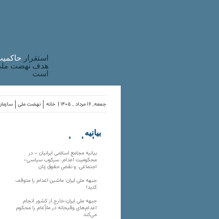
استقرار
حاکميت
هدف نهضت ملی 
است
جمعه, ۱۶ مرداد , ۱۴۰۵ |
خانه
نهضت ملی
سازمان
بیانیه
سازمان‌های
ملی
بیانیه مجامع اسلامی ایرانیان – در
محکومیت اعدام، سرکوب سیاسی–
اجتماعی، و نقض حقوق زنان
جبهه ملی ایران: ماشین اعدام را متوقف
کنید!
جبهه ملی ایران-خارج از کشور انجام
اعدام‌های وقیحانه در ملأِعام را محکوم
می‌کند