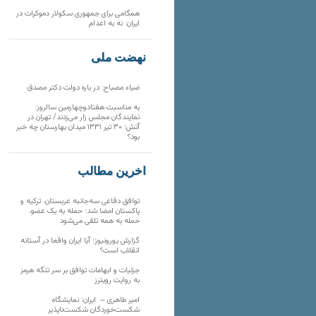
همگامی برای جمهوری سکولار دموکرات در
ایران: نه به اعدام
نهضت ملی
ضیاء مصباح: در باره دولت دکتر مصدق
به مناسبت هفتادوچهارمین سالروز:
نمایندگان مجلس زار می‌زدند/ تهران در
آتش؛ ۳۰ تیر ۱۳۳۱ میدان بهارستان چه خبر
بود؟
آخرین مطالب
توافق دفاعی سه‌جانبه عربستان، ترکیه و
پاکستان امضا شد؛ حمله به یک عضو،
حمله به همه تلقی می‌شود
گزارش یورونیوز؛ آیا ایران واقعا در آستانه
انقلاب است؟
جزئیات و ابهامات توافق بر سر تنگه هرمز
به روایت رویترز
امیر طاهری – ایران: نمایشگاه
شکست‌خوردگان شکست‌ناپذیر