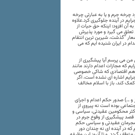
د چرخه جرم و یا به عبارتی چرخه
یم در آینده جلوگیری کرد.علاوه
ه آن افزود؛ اینکه حق حیات از
 تعلق می گیرد و مورد پذیرش
ار “گذشت، شیرین ترین انتقام
ام در ایران شنیده ایم که می
ن می پرسم آیا پیشگیری از
ایم که مجازات اعدام دارند مانند
ا هم اقتصادی که شاکی خصوصی
رایم اشاره ای نشده است، اگر
مک کند، باز با اسلام مخالف
ز و …) صدور حکم اعدام و اجرای
تماعی بوده است نه پیروی از
 اکثر محکومین عقیدتی، سیاسی و
 قصد پیشگیری از وقوع جرم در
ر مجرمان عقیدتی و سیاسی حکم
که در آینده ای نه چندان دور
وقف گردد. و تا آنروز این وظیفه