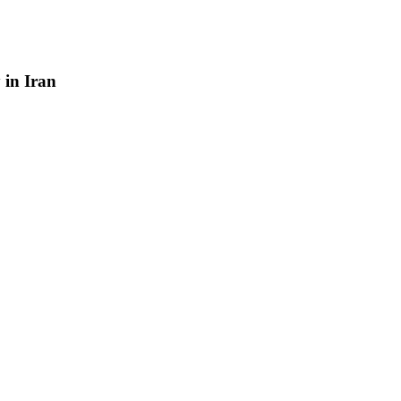
y
in
Iran