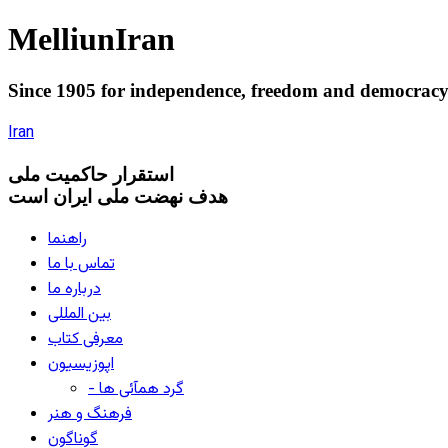
Melliun
Iran
Since 1905 for
independence
,
freedom
and
democrac
Iran
استقرار
حاکميت ملی
هدف نهضت ملی ایران است
راهنما
تماس با ما
درباره ما
بین المللی
معرفی کتاب
اپوزیسیون
- گرد همآئی ها
فرهنگ و هنر
گوناگون