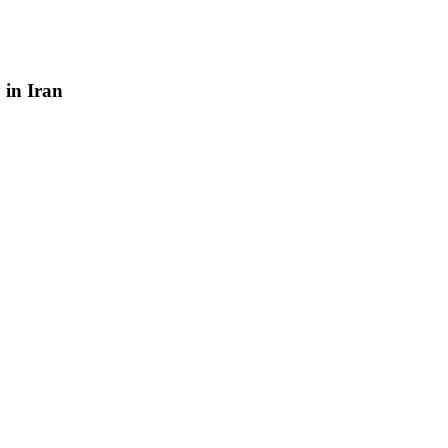
y
in
Iran