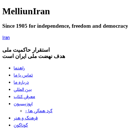
Melliun
Iran
Since 1905 for
independence
,
freedom
and
democrac
Iran
استقرار
حاکميت ملی
هدف نهضت ملی ایران است
راهنما
تماس با ما
درباره ما
بین المللی
معرفی کتاب
اپوزیسیون
- گرد همآئی ها
فرهنگ و هنر
گوناگون