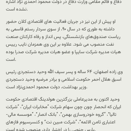
دفاع و قائم مقامی وزارت دفاع در دولت محمود احمدی نژاد اشاره
نشده است.
او پیش از این نیز در جریان فعالیت های اقتصادی کلان حضور
داشته به طوری که در سال ۹۰، از سوی سردار رستم قاسمی به
ریاست صندوق‌های بازنشستگی، پس انداز و رفاه کارکنان صنعت
نفت منصوب می شود. علاوه بر این وی همزمان نایب رییس
هیات مدیره شرکت سایپا و عضو هیات مدیره شرکت صدرا بوده
است.
وی زاده اصفهان، ۶۴ ساله و پسر سیف الله وحید دستجردی رئیس
اسبق هلال احمر حکومت اسلامی و برادر مرضیه وحید دستجردی
وزیر بهداشت، دولت محمود احمدی‌نژاد است.
وحید اکنون به مدیرعاملی بزرگترین هولدینگ اقتصادی حکومت
ایران که انحصار چون چون سهام شرکت “مخابرات ایران”، “شرکت
تالیا”، “گروه خودروسازی بهمن”، “بانک انصار”، “موسسه مالی-
اعتباری ثامن الائمه”، “شرکت مبین نت” و کنسرسیوم فازهای
پارس جنوبی را در اختیار دارد، منصوب شده است.