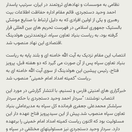
نظامی به موسسات و نهادهای ثروتمند در ایران، سرتیپ پاسدار
احمد وحید دستجردی، قائم مقام اداره حفاظت اطلاعات بیت
رهبری و یکی از اولین افرادی که به دلیل ارتباط با صنایع موشکی
بالستیک جمهوری اسلامی در فهرست تحریم های بین المللی قرار
گرفته بود، به ریاست بنیاد تعاون سپاه، ثروتمندترین هولدینگ
اقتصادی این نهاد منصوب شد.
انتصاب این مقام نزدیک به آیت الله خامنه ای و بلند پایه به ریاست
بنیاد تعاون سپاه پس از آن صورت می گیرد که دو هفته قبل، پرویز
فتاح، رئیس پیشین این هولدینگ از سوی آیت الله خامنه ای به
ریاست “کمیته امداد امام خمینی” منصوب شد.
خبرگزاری های امنیتی فارس و تسنیم، با انتشار گزارشی در مورد این
انتصاب نوشتند: “سردار احمد وحید دستجردی با حکم سردار
سرلشکر محمدعلی جعفری فرمانده کل سپاه به مدیرعاملی بنیاد
تعاون سپاه منصوب شد.پیش از این سیدپرویز فتاح عهده دار این
مسئولیت بود که اکنون ریاست کمیته امداد امام خمینی را برعهده
دارد. سردار وحید دستجردی نیز مسئولیتهای مختلفی در سپاه و