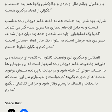
با زندانیان جرائم مالى و دزدى و چاقوکشى یکجا هم بند هستند و
نگرانی از ایجاد درگیرى هست.”
شرایط بهداشتى بند هشت هم به گفته خانم عیوض زاده مناسب
نیست و به دلیل ازدحام بیمارى ها سریع همه گیر مى شوند:
“اخیرا یک آنفلوآنزایى وارد بند شده و همه زندانیان دچار شدند،
پسر من هم مریض است، به عنوان یک مادر اصلا احساس امنیت
نمى کنم و نگران شرایط هستم.”
انعکاس و پیگیرى این وضعیت تاکنون به نتیجه اى نرسیده ولى
علیرغم وضعیت، خانم عیوض زاده امیدوار است که بى تجربگى ها
به حساب جوانى گذاشته شود و در نهایت با پرونده پسرش برخورد
منصفانه اى صورت بگیرد: “درخواست و امیدوارى من این است که
با عدالت و انصاف با پسرم رفتار شود و جز این تقاضاى دیگرى
ندارم.”
Share this: