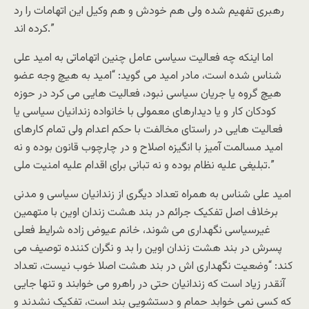
رهبرى تفهیم شده ولى هم خودش و هم وکیل این اتهامات را رد
کرده اند.”
اما اینکه چه فعالیت سیاسى عامل چنین اتهاماتى به امید على
شناس شده است، مادر امید مى گوید: “امید به هیچ وجه عضو
هیچ گروه یا جریان سیاسى نبود، فعالیت هایى مى کرد در حوزه
کودکان کار و یا دیدارهاى معمولى با خانواده زندانیان سیاسى یا
فعالیت هایى در راستاى مخالفت با حکم اعدام ولى تمام کارهاى
امید مسالمت آمیز با انگیزه اصلاح و در چارچوب قانون بوده و نه
تبلیغى علیه نظام بوده و نه تبانى براى اقدام علیه امنیت ملى.”
امید على شناس به همراه تعداد دیگرى از زندانیان سیاسى و مدنى
برخلاف اصل تفکیک جرائم در بند هشت زندان اوین با متهمین
غیرسیاسى نگهدارى مى شوند، خانم عیوض زاده شرایط فعلى
پسرش در بند هشت زندان اوین را بد و نگران کننده توصیف مى
کند: “وضعیت نگهدارى اش در بند هشت اصلا خوب نیست، تعداد
آنقدر زیاد است که زندانیان حتى در راهرو مى خوابند و تنها جایى
که کسى نمى خوابد حمام و دستشویى بند است، تفکیک نشدند و