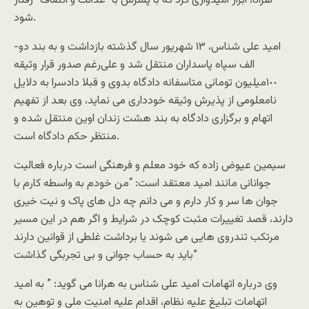
هرانا، ابراز امیدوارى کرد که با پسرش با “عدالت و انصاف” رفتار
شود.
امید على شناس، ١٣ شهریور سال گذشته بازداشت و به بند دو-
الف سپاه پاسداران منتقل شد و علی‌‌رغم صدور قرار وثیقه
١٠٠میلیون تومانی متاسفانه دادگاه بدوی و قبلا دادسرا به دلایل
نامعلومی از پذیرش وثیقه خودداری می نماید، وى بعد از تفهیم
اتهام و برگزارى دادگاه به بند هشت زندان اوین منتقل شده و
منتظر حکم دادگاه است.
سیمین عیوض زاده که خود معلم و فرهنگى است درباره فعالیت
جوانانى مانند امید معتقد است: “من خودم به واسطه کارم با
جوان ها سر و کار دارم و مى دانم چه دل هاى پاک و نیت خیرى
دارند، قصد تغییرات مثبت کوچک در شرایط و اگر هم در این مسیر
مرتکب تندروى هایى می شوند یا برداشت غلطی از قوانین دارند
باید به حساب جوانى و بى تجربگى گذاشت”
وى درباره اتهامات امید على شناس به هرانا مى گوید: ” به امید
اتهامات تبلیغ علیه نظام، اقدام علیه امنیت ملى و توهین به