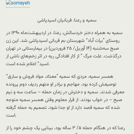
سمیه و رعنا، قربانیان اسیدپاشی
سمیه به همراه دختر خردسالش، رعنا، در اردیبهشت‌ماه ۱۳۹۰ در
روستای “برات آباد” شهرستان بم قربانی اسیدپاشی شد. این زن
صبح سه‌شنبه (۱۴ آوریل/ ۲۵ فروردین) در بیمارستانی در تهران
درگذشت. علت مرگ ” از کار افتادگی ریه در اثر زخم‌های ناشی از
اسید” اعلام شده است.
همسر سمیه، مردی که سمیه “معتاد، مواد فروش و سارق”
توصیفش کرده بود، مهاجم و برادر او متهم ردیف دوم پرونده
معرفی شدند. سمیه و دخترش در زمان حمله – ساعت سه و نیم
صبح – در خواب بودند. از قرار معلوم وقتی همسر سمیه متوجه
شده که سمیه قصد دارد از او جدا شود، تصمیم به حمله گرفته
است.
رعنا که در هنگام حمله ۵/ ۳ ساله بود، بینایی یک چشم خود را از