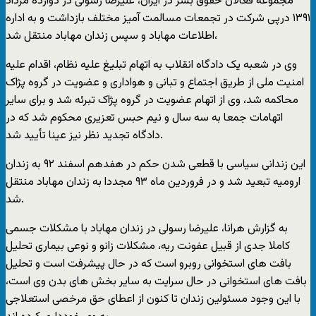
مجموعه فعالان حقوق بشر در ایران، علیرضا رسولى در دوازده مرداد
١٣٩١ درپى شرکت در تجمعات مسالمت آمیز مختلف بازداشت و به اداره
اطلاعات مهاباد و سپس زندان مهاباد منتقل شد،
وى در شعبه یک دادگاه انقلاب به اتهام تبلیغ علیه نظام، اقدام علیه
امنیت ملى از طریق اجتماع و تبانى و هوادارى و عضویت در گروه پژاک
محاکمه شد، وى از اتهام عضویت در گروه پژاک تبرئه شد و برای سایر
اتهامات جمعا به سه سال و نیم حبس تعزیرى محکوم شد که در
دادگاه تجدید نظر نیز عینا تأیید شد.
این زندانى سیاسى با قطعى شدن حکم در هفدهم اسفند ٩٢ به زندان
ارومیه تبعید شد و در فروردین ماه ٩٣ مجددا به زندان مهاباد منتقل
شد.
به گزارش هرانا، علیرضا رسولى در زندان مهاباد با مشکلات جسمى
کاملا جدى از قبیل عفونت ریه، مشکلات زانو و نوعى بیمارى تحلیل
بافت هاى استخوانى روبرو است که در حال پیشرفت است و تحلیل
بافت هاى استخوانى در حال سرایت به سایر بخش هاى بدن وى است،
با این وجود مسئولین زندان تا کنون از اعطاى حق مرخصى استعلاجى