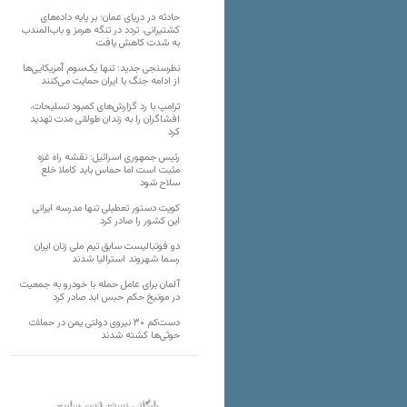
حادثه در دریای عمان؛ بر پایه داده‌های
کشتیرانی، تردد در تنگه هرمز و باب‌المندب
به شدت کاهش یافت
نظرسنجی جدید: تنها یک‌سوم آمریکایی‌ها
از ادامه جنگ با ایران حمایت می‌کنند
ترامپ با رد گزارش‌های کمبود تسلیحات،
افشاگران را به زندان طولانی مدت تهدید
کرد
رئیس‌ جمهوری اسرائیل: نقشه راه غزه
مثبت است اما حماس باید کاملا خلع
سلاح شود
کویت دستور تعطیلی تنها مدرسه ایرانی
این کشور را صادر کرد
دو فوتبالیست سابق تیم ملی زنان ایران
رسما شهروند استرالیا شدند
آلمان برای عامل حمله با خودرو به جمعیت
در مونیخ حکم حبس ابد صادر کرد
دست‌کم ۳۰ نیروی دولتی یمن در حملات
حوثی‌ها کشته شدند
بایگانی نسخه قدیم سایت