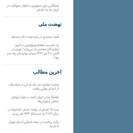
همگامی برای جمهوری سکولار دموکرات در
ایران: نه به اعدام
نهضت ملی
ضیاء مصباح: در باره دولت دکتر مصدق
به مناسبت هفتادوچهارمین سالروز:
نمایندگان مجلس زار می‌زدند/ تهران در
آتش؛ ۳۰ تیر ۱۳۳۱ میدان بهارستان چه خبر
بود؟
آخرین مطالب
رضایت اولیای دم؛ یک زندانی در میاندوآب
از اعدام رهایی یافت
جامعهٔ مدنی ایران: امید در میان ترومای
جمعی و ویرانی‌ها
ثبت ۷۱ اعدام در ژوئیه؛ شمار اعدام‌ها در
سال ۲۰۲۶ به دست‌کم ۴۴۴ نفر رسید
رگبار پراکنده در نیمه شمالی استان تهران
تا شنبه