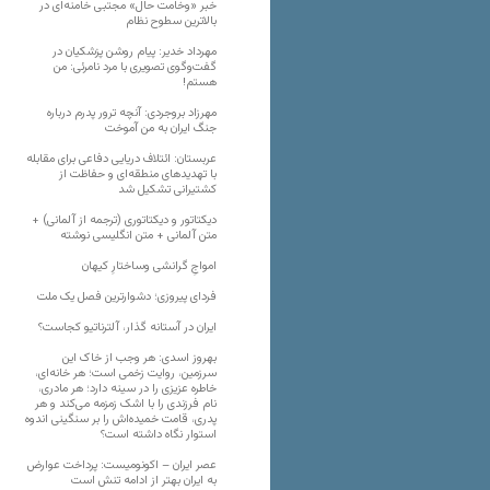
خبر «وخامت حال» مجتبی خامنه‌ای در
بالاترین سطوح نظام
مهرداد خدیر: پیام روشن پزشکیان در
گفت‌و‌گوی تصویری با مرد نامرئی: من
هستم!
مهرزاد بروجردی: آنچه ترور پدرم درباره
جنگ ایران به من آموخت
عربستان: ائتلاف دریایی دفاعی برای مقابله
با تهدیدهای منطقه‌ای و حفاظت از
کشتیرانی تشکیل شد
دیکتاتور و دیکتاتوری (ترجمه از آلمانی) +
متن آلمانی + متن انگلیسی نوشته
‌امواجِ گرانشی وساختارِ کیهان
فردای پیروزی؛ دشوارترین فصل یک ملت
ایران در آستانه گذار، آلترناتیو کجاست؟
بهروز اسدی: هر وجب از خاک‌ این
سرزمین، روایت زخمی است؛ هر خانه‌ای،
خاطره عزیزی را در سینه دارد؛ هر مادری،
نام فرزندی را با اشک زمزمه می‌کند و هر
پدری، قامت خمیده‌اش را بر سنگینی اندوه
استوار نگاه داشته است؟
عصر ایران – اکونومیست: پرداخت عوارض
به ایران بهتر از ادامه تنش است