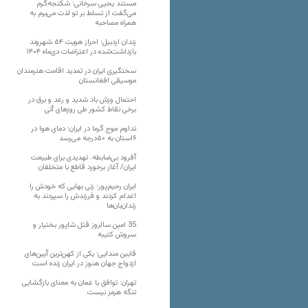
مستند یحیی سرخانی؛ شکنجه‌گرم
می‌گفت از تسلط بر تو لذت می‌برم به
همراه مصاحبه
زندان اردبیل؛ احراز هویت ۵۴ شهروند
بازداشت‌شده در اعتراضات دی‌ماه ۱۴۰۴
سختگیری ایران در تمدید اقامت هنرمندان
موسیقی افغانستان
احتمال وزش باد شدید و رعد و برق در
برخی نقاط کشور طی روزهای آتی
تداوم موج گرما در ایران؛ دمای هوا در
۶استان به ۵۰درجه می‌رسد
آفرود بی‌ضابطه، تهدیدی برای طبیعت
ایران/ آغاز برخورد قاطع با متخلفان
ایران رحیم‌پور؛ زنی بهایی که خودش را
اعدام کردند و فرزندش را سپردند به
زندان‌بان‌ها
35 امین سالروز قتل شاپور بختیار و
سروش کتیبه
قابین مندایی؛ یکی از کهن‌ترین آیین‌های
ازدواج جهان هنوز در ایران زنده است
تهران: توافق با عمان به معنای بازگشایی
تنگه هرمز نیست