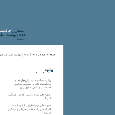
استقرار
حاکميت
هدف نهضت ملی 
است
جمعه, ۱۶ مرداد , ۱۴۰۵ |
خانه
نهضت ملی
سازمان
بیانیه
سازمان‌های
ملی
بیانیه مجامع اسلامی ایرانیان – در
محکومیت اعدام، سرکوب سیاسی–
اجتماعی، و نقض حقوق زنان
جبهه ملی ایران: ماشین اعدام را متوقف
کنید!
جبهه ملی ایران-خارج از کشور انجام
اعدام‌های وقیحانه در ملأِعام را محکوم
می‌کند