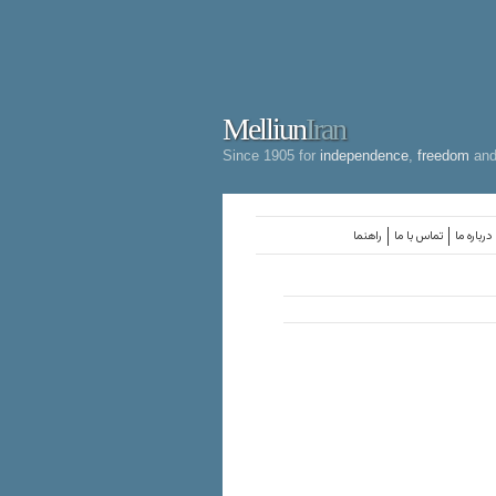
Melliun
Iran
Since 1905 for
independence
,
freedom
an
درباره ما
تماس با ما
راهنما