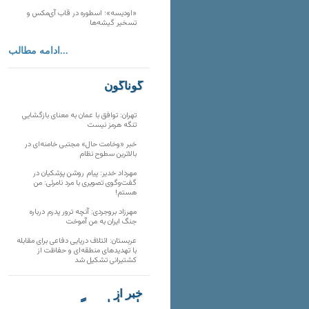
«اودیسه»؛ اسطوره در قاب آی‌مکس و
تسخیر گیشه‌ها
ادامه مطالب...
گوناگون
تهران: توافق با عمان به معنای بازگشایی
تنگه هرمز نیست
خبر «وخامت حال» مجتبی خامنه‌ای در
بالاترین سطوح نظام
مهرداد خدیر: پیام روشن پزشکیان در
گفت‌و‌گوی تصویری با مرد نامرئی: من
هستم!
مهرزاد بروجردی: آنچه ترور پدرم درباره
جنگ ایران به من آموخت
عربستان: ائتلاف دریایی دفاعی برای مقابله
با تهدیدهای منطقه‌ای و حفاظت از
کشتیرانی تشکیل شد
خبر از
تارنماهای دیگر