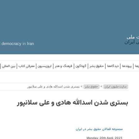
 ملی
ایران
d
democracy
in
Iran
‌ها
پیوندها
دیدگاه‌ها
حقوق بشر
گوناگون
فرهنگ و هنر
اپوزیسیون
معرفی کتاب
بین المللی
سایت ملیون ایران
حقوق بشر
>
> بسترى شدن اسدالله هادى و على سلانپور
بسترى شدن اسدالله هادى و على سلانپور
مجموعه فعالان حقوق بشر در ایران
Monday, 20th April, 2015