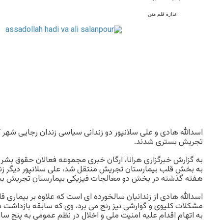
اندازه قلم متن
اسدالله هادى و على سلانپور دو زندانى سیاسى زندان رجایى شهر ک
تجریش بسترى شدند.
به گزارش خبرگزارى هرانا، ارگان خبرى مجموعه فعالان حقوق بشر د
به بخش قلب بیمارستان تجریش منتقل شد، على سلانپور دیگر زندا
هفته گذشته در بخش دو معالجات فیزیکى بیمارستان تجریش ب
اسدالله هادى از زندانیان سالخورده اى است که علاوه بر بیمارى ق
به اتهام اقدام علیه امنیت ملى و اخلال در نظم عمومى به پنج