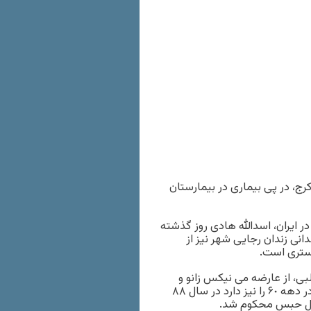
رج، در پى بیمارى در بیمارستان
ر ایران، اسدالله هادى روز گذشته
نى زندان رجایى شهر نیز از
سترى است.
لبى، از عارضه مى نیکس زانو و
مشکلات کلیوى و گوارشى نیز رنج مى برد، وى که سابقه بازداشت در دهه ۶٠ را نیز دارد در سال ٨٨
 سال حبس محکوم شد.