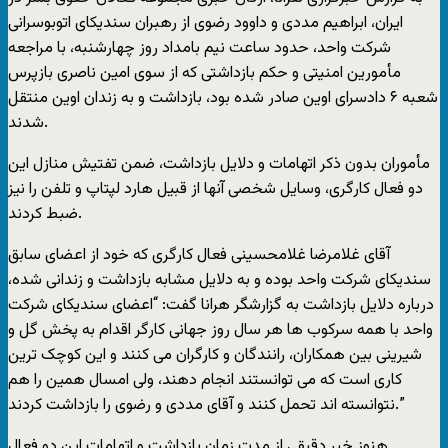
ایران، ابراهیم مددى و داوود رضوى از رهبران سندیکای اتوبوسرانی
شرکت واحد، حدود ساعت نیم بامداد روز چهارشنبه، با مراجعه
مأمورین امنیتى و حکم بازداشتى که از سوى امین ناصرى بازپرس
شعبه ۶ دادسراى اوین صادر شده بود، بازداشت و به زندان اوین منتقل
شدند.
مأموران بدون ذکر اتهامات و دلایل بازداشت، ضمن تفتیش منازل این
دو فعال کارگرى، وسایل شخصى آنها از قبیل هارد لپتاپ و تلفن را نیز
ضبط کردند.
آقاى غلامرضا غلامحسینى فعال کارگرى که خود از اعضاى سابق
سندیکاى شرکت واحد بوده و به دلایل مشابه بازداشت و زندانى شده،
درباره دلایل بازداشت به گزارشگر هرانا گفت: “اعضاى سندیکاى شرکت
واحد با همه سرکوب ها هر سال روز جهانى کارگر اقدام به پخش گل و
شیرینى بین همکاران، رانندگان و کارگران مى کنند و این کوچک ترین
کارى است که مى توانستند انجام دهند، ولى امسال همین را هم
نتوانسته اند تحمل کنند و آقاى مددى و رضوى را بازداشت کردند.”
هنوز خبر دقیقى از مدت زمان بازداشت و اتهامات این دو فعال