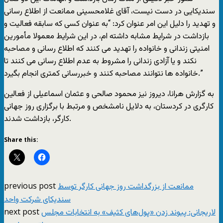
سندیکایى در دست نیست، آقاى غلامحسینى ممانعت از اطلاع رسانى
و تهدید را دلیل این امر عنوان کرد: “به عنوان کسى که سابقه فعالیت و
بازداشت در شرایط مشابه داشته ام، در این شرایط معمولا مأمورین
امنیتى زندانى و خانواده را تهدید مى کنند که اطلاع رسانى و مصاحبه
نکند و یا آزادى زندانى را مشروط به عدم اطلاع رسانى مى کنند تا
خانواده ها نتوانند مصاحبه کنند و خبررسانی کمتری انجام بگیرد.”
به گزارش هرانا، دیروز نیز محمود صالحى و عثمان اسماعیلى از فعالین
کارگرى در کردستان، به دلایل نامشخص و مرتبط با برگزارى روز جهانى
کارگر، بازداشت شدند.
Share this:
previous post
ممانعت از بزرگداشت روز جهانى کارگر توسط
سندیکاى شرکت واحد
next post
لاریجانی: پیوند زدن «پول‌های کثیف» به انتخابات مجلس