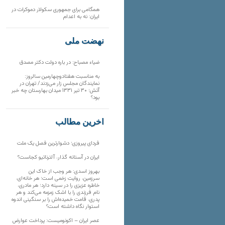
همگامی برای جمهوری سکولار دموکرات در
ایران: نه به اعدام
نهضت ملی
ضیاء مصباح: در باره دولت دکتر مصدق
به مناسبت هفتادوچهارمین سالروز:
نمایندگان مجلس زار می‌زدند/ تهران در
آتش؛ ۳۰ تیر ۱۳۳۱ میدان بهارستان چه خبر
بود؟
آخرین مطالب
فردای پیروزی؛ دشوارترین فصل یک ملت
ایران در آستانه گذار، آلترناتیو کجاست؟
بهروز اسدی: هر وجب از خاک‌ این
سرزمین، روایت زخمی است؛ هر خانه‌ای،
خاطره عزیزی را در سینه دارد؛ هر مادری،
نام فرزندی را با اشک زمزمه می‌کند و هر
پدری، قامت خمیده‌اش را بر سنگینی اندوه
استوار نگاه داشته است؟
عصر ایران – اکونومیست: پرداخت عوارض