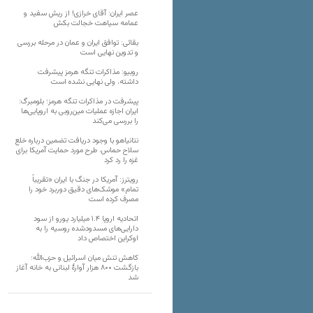
عصر ایران: آقای خرازی! از ریش سفید و
عمامه سیاهت خجالت بکش
بقائی: توافق ایران و عمان در مرحله بررسی
و تدوین نهایی است
روبیو: مذاکرات تنگه هرمز پیشرفت
داشته، ولی نهایی نشده است
پیشرفت در مذاکرات تنگه هرمز؛ بلومبرگ:
ایران اجازه عملیات مین‌روبی به اروپایی‌ها
را بررسی می‌کند
نتانیاهو با وجود دریافت تضمین درباره خلع
سلاح حماس، طرح مورد حمایت آمریکا برای
غزه را رد کرد
رویترز: آمریکا در جنگ با ایران «تقریباً
تمام» موشک‌های دقیق دوربرد خود را
مصرف کرده است
اتحادیه اروپا ۱.۴ میلیارد یورو از سود
دارایی‌های مسدودشده روسیه را به
اوکراین ‏اختصاص داد
کاهش تنش میان اسرائیل و حزب‌الله؛
بازگشت ۸۰۰ هزار آوارۀ لبنانی به خانه‌ آغاز
شد