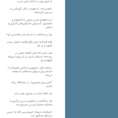
به ایران بهتر از ادامه تنش است
«اودیسه»؛ اسطوره در قاب آی‌مکس و
تسخیر گیشه‌ها
از سکوهای پارس جنوبی تا اصفهان و
ماهشهر؛ گسترش اعتراض‌های کارگری و
صنفی
چرا بر مخالفت با اعدام باید پافشاری کرد؟
قوه قضائیه ایران رفع توقیف اموال سردار
آزمون را رد کرد
تلف شدن ۷۵ هزار قطعه ماهی در
رودخانه مسقان شیراز بر اثر ورود شورابه
فوق‌اشباع
سازمان ملل: جمهوری اسلامی همچنان از
اعدام برای سرکوب مخالفان استفاده
می‌کند
آتش برای دهمین‌بار، در میانکاله زبانه
کشید
یک کافه کتاب در مشهد پلمب شد
یک جنگلبان در چالوس در پی درگیری با
متخلف محیط زیستی مجروح شد
اعتراضات دی‌ماه؛ امیرحسین افرا به حبس
و شلاق محکوم شد