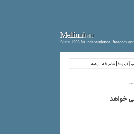
Melliun
Iran
Since 1905 for
independence
,
freedom
an
لی
درباره ما
تماس با ما
راهنما
خمی خواهد