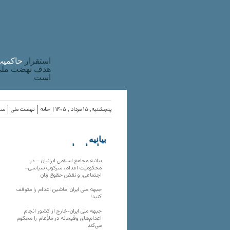
استقرار
حاکميت
هدف نهضت ملی 
است
پنجشنبه, ۱۵ مرداد , ۱۴۰۵ |
خانه
نهضت ملی
ساز
بیانیه
سازمان‌های
ملی
بیانیه مجامع اسلامی ایرانیان – در
محکومیت اعدام، سرکوب سیاسی–
اجتماعی، و نقض حقوق زنان
جبهه ملی ایران: ماشین اعدام را متوقف
کنید!
جبهه ملی ایران-خارج از کشور انجام
اعدام‌های وقیحانه در ملأِعام را محکوم
می‌کند