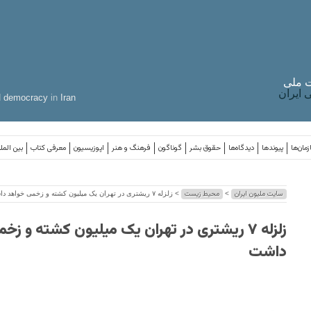
 ملی
ایران
d
democracy
in
Iran
مان‌ها
پیوندها
دیدگاه‌ها
حقوق بشر
گوناگون
فرهنگ و هنر
اپوزیسیون
معرفی کتاب
بین المل
سایت ملیون ایران
محیط زیست
>
> زلزله ۷ ریشتری در تهران یک میلیون کشته‌ و زخمی خواهد داشت
زلزله ۷ ریشتری در تهران یک میلیون کشته‌ و ز
داشت