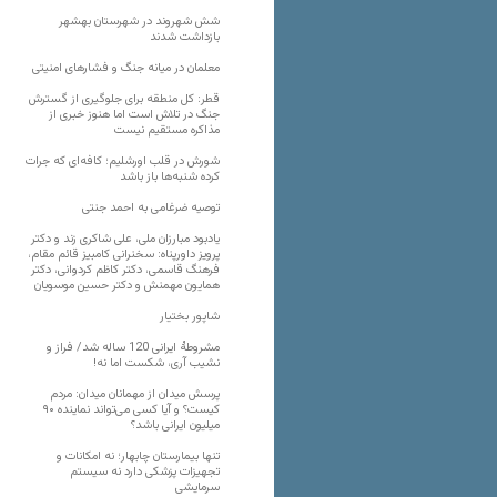
شش شهروند در شهرستان بهشهر
بازداشت شدند
معلمان در میانه جنگ و فشارهای امنیتی
قطر: کل منطقه برای جلوگیری از گسترش
جنگ در تلاش است اما هنوز خبری از
مذاکره مستقیم نیست
شورش در قلب اورشلیم؛ کافه‌ای که جرات
کرده شنبه‌ها باز باشد
توصیه ضرغامی به احمد جنتی
یادبود مبارزان ملی، علی شاکری زند و دکتر
پرویز داورپناه: سخنرانی کامبیز قائم مقام،
فرهنگ قاسمی، دکتر کاظم کردوانی، دکتر
همایون مهمنش و دکتر حسین موسویان
شاپور بختیار
مشروطۀ ایرانی 120 ساله شد/ فراز و
نشیب آری، شکست اما نه!
پرسش میدان از مهمانان میدان: مردم
کیست؟ و آیا کسی می‌تواند نماینده ۹۰
میلیون ایرانی باشد؟
تنها بیمارستان چابهار؛ نه امکانات و
تجهیزات پزشکی دارد نه سیستم
سرمایشی