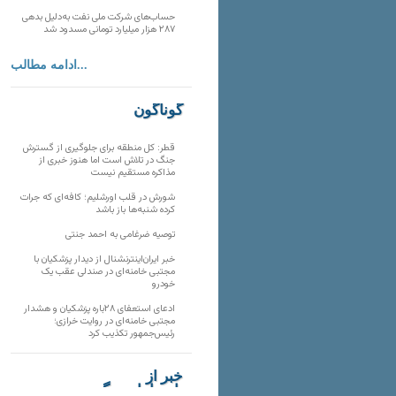
حساب‌های شرکت ملی نفت به‌دلیل بدهی
۲۸۷ هزار میلیارد تومانی مسدود شد
ادامه مطالب...
گوناگون
قطر: کل منطقه برای جلوگیری از گسترش
جنگ در تلاش است اما هنوز خبری از
مذاکره مستقیم نیست
شورش در قلب اورشلیم؛ کافه‌ای که جرات
کرده شنبه‌ها باز باشد
توصیه ضرغامی به احمد جنتی
خبر ایران‌اینترنشنال از دیدار پزشکیان با
مجتبی خامنه‌ای در صندلی عقب یک
خودرو
ادعای استعفای ۲۸باره پزشکیان و هشدار
مجتبی خامنه‌ای در روایت خرازی؛
رئیس‌جمهور تکذیب کرد
خبر از
تارنماهای دیگر