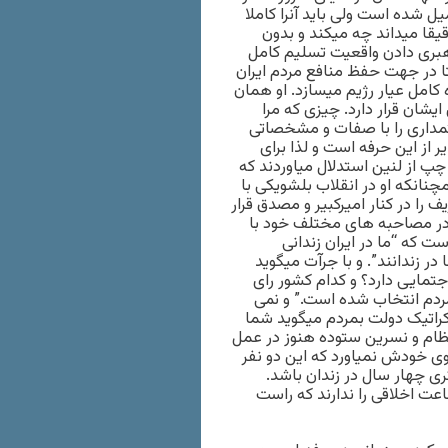
ل شده است ولی باید آنرا کاملا
قا میداند چه میکند و بدون
 رهبری دادن واقعیت تسلیم کامل
ا در جهت حفظ منافع مردم ایران
ه کامل عیار رژیم میسازد. او همان
یشان قرار دارد. چیزی که مرا
تمداری را با صفات و مشخصاتی
از این حرفه است و لذا برای
پ از لنین استدلال میاوردند که
نانکه او در انقلاب بلشویکی با
را در کنار امیرکبیر و مصدق قرار
 در مصاحبه های مختلف خود با
 که “ما در ایران زندانی
ر زندانند”. و با جرآت میگوید
جتمایی دارد؟ و کدام کشور رای
ش است و دولت روحانی با ۷۵ درصد رای مردم انتخاب شده است.” و نمی
کراتیک دولت بمردم میگوید شما
تظام و نسرین ستوده هنوز در عمل
وی خودش نمیاورد که این دو نفر
رژیم بکار بردند که باید یکی ۲۵سال و دیگری چهار سال در زندان باشد.
ت اخلاقی را ندارند که راست