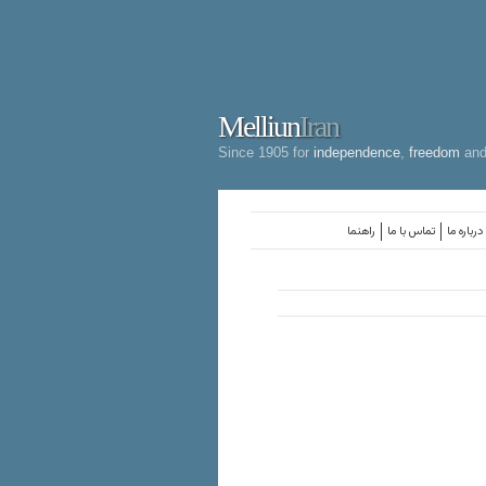
Melliun
Iran
Since 1905 for
independence
,
freedom
an
درباره ما
تماس با ما
راهنما