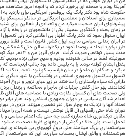
من در دوران جوانی که در کنفدراسیون دانشجویان ایرانی فعالیت م
آمریکا بودم با صحنه ای برخورد کردم که با انچه امروز مشاهده میکن
حکومت شاه بود دکتر یانگ یک پروفسور آمریکایی برای بازدید به ای
سمیناری برای استادان و معلمین امریکایی در سانفرانسیسکو برقرار
پیشرفتهای ایران صحبت میکرد من و تعدادی از فعالین برای شنید
در زمان بحث و گفتگوی سمینار یکی از دانشجویان در رابطه با آزا
ایران سئوال نمود که دکتر یانگ اظهار بی اطلاعی کرد ولی کنسول 
در ایران زندانی سیاسی نداریم ایران کشور قانون است و فقط تروریس
طرز برخورد ایجاد سروصدا نمود در یکطرف سالن حتی کشمکشی هم
مدت بسیار کوتاهی صورت گر
صورتیکه فقط در سالن شنونده بودیم و هیچ حرفی نزده بودیم. کن
بقتل ایشان گرفته بودند را به پلیس داده بود جالب اینجاست که یک
میکرد و هنگام ان ماجرا در سان فرانسیسکو نبود. تعجب نكنيد اگر
كنسول سركنسول جمهوري اسلامي در واشینگتن یا شهر دیگری شد
داراني كه سپاه پاسداران را ساختند در زير عباي تزوير و دروغ آخوند
كشاندند. بهر حال گفتن جزئیات آن ماجرا و محاکمه و بزندان برد
ولی صحبت های آن کنسول تفاوت زیادی با مصاحبه های آقای ظر
اعدام شدگان سیاسی در دوران جمهوری اسلامی چند هزار برابر دو
تعداد آنها را نزدیک به چهار هزار نفر تخمین میزنند. دزدی در دو
دوران شاه حتی رقمهای آن قابل نوشتن نیست و همه این را میدانی
مقابل دیکتاتوری شاه مبارزه کنیم چه حتی یک اعدام سیاسی و یا 
تحمل است. ولی حالا در گوشی از دروغهای ظریف صحبت میشود و 
سیاستمداری بزرگ مینامند حتی دروغ گوییهای بی شرمانه ی ایشا
هوشمندانه و والای ایشان بحساب میآورند. این که سیاستمدار اگ