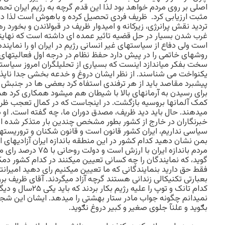
اصلی بر روی مردم خواهد بود لذا این قدم گرچه به رژیم ایران تحمی
مثبت ارزیابی کرد. ظریف فردی تحصیل کرده و باهوش است لذا دقی
تردید نقش پرانرژی، زیرکانه و امیدوار ظریف در قبولاندن و بخورد
غرب شدن بسیار در حل قضیه تاثیر عمده ای داشته است که نهایت
است ولی دفاع از سیاستهای غیر انسانی رژیم در ایران او را نمایند
روشهای خاتمی را در پیش دارد حفظ نظام در درجه اول فعالیتهای ا
سخت بفکر میاندازد اینست که بسیاری از تحلیلگران امروز سیاس
یکنواخت می شناسند. از نظر ایشان دروغ و خدعه بخشی جدا ناپذیر 
پیشبرد مقاصد باید از هر ترفندی استفاه کرد بعضی ها در جنبش چ
برای رسیدن به آرمانهای بالا با شیطان هم میشود همکاری کرد همچ
کمک آلمانها بروسیه بازگشت. در اینجاست که در کمال تعجب ظریف 
میدهند. حال باید دید ظریف، مصدق دوران ما، چه گفته است. او
خبرنگاران در خارج از کشور بطور مشخص چندین بار متذکر شده است
سیاسی نداریم، ایران کشور قانون است و قانون شکنان و تروریستها د
بمن نشان دهید کدام کشور در این منطقه باندازه ایران آزادیهای ا
مردم باندازه ایران با ارز
گوید، که نمایندگان را چه کسانی تعیین میکنند در کدام کشور دم
فقط حق دارید بنمایندگانی که ما تعیین میکنیم رای دهید امیران
بعبارتی تکنیکالی زندانی هستند گرچه آزاد میگردند. آقای ظریف بر
کدام تانک و توپ را علیه 
نمیدانم چگونه جواب مادر ستار بهشتی را میدهد. ایشان این شجاع
بګوید و علنآ جلوی صغیر و کبیر دروغ نګوید.