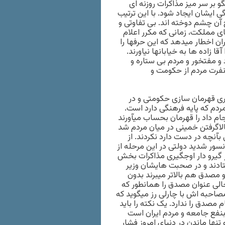
و بر سر میز مذاکرات روزنه ای
ی ایشان ایجاد شود. با این ترتیب
یج آن چشم دوخته اند. بی تفاوتی و
ای مملکت، زمانی که مکرر اعلام
ن اخطار میدهد که این حرفها را
 زاده ها به خیابانها نیاورند.
 و مفتخور و مردم بی ستاره و
نفرت مردم از حکومت و
یری قهرمان سازی حکومتی و در
مردم که پایه فرهنگی دارد است.
ام داد را قهرمان بحساب میآورند
اگرفتن خمینی در میان مردم شد
بآنچه در دست دارد نکردند. از
ور شدید دولتی در این مرحله از
 گیرو دار اوجگیری مذاکرات بخش
فتادند و در صحبت هایشان وزیر
 و مصدق هم بالاتر میبرند بدون
الی عنوان مصدق را همانطور که
صاحبه اش با چارلی رز میگوید که
م مصدق را ندارد. یک نکته را باید
بنفع جامعه و مردم ایران است
نها ماندن در دنیای امروز فشار