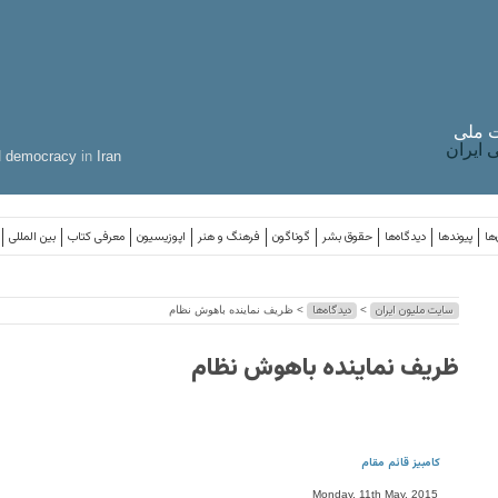
 ملی
ایران
d
democracy
in
Iran
ها
پیوندها
دیدگاه‌ها
حقوق بشر
گوناگون
فرهنگ و هنر
اپوزیسیون
معرفی کتاب
بین المللی
سایت ملیون ایران
دیدگاه‌ها
>
> ظریف نماینده باهوش نظام
ظریف نماینده باهوش نظام
کامبیز قائم مقام
Monday, 11th May, 2015