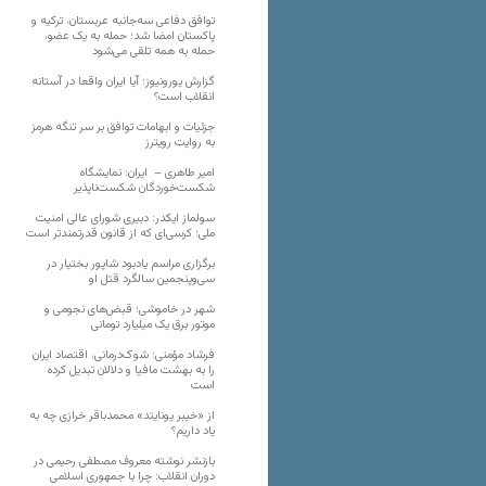
توافق دفاعی سه‌جانبه عربستان، ترکیه و
پاکستان امضا شد؛ حمله به یک عضو،
حمله به همه تلقی می‌شود
گزارش یورونیوز؛ آیا ایران واقعا در آستانه
انقلاب است؟
جزئیات و ابهامات توافق بر سر تنگه هرمز
به روایت رویترز
امیر طاهری – ایران: نمایشگاه
شکست‌خوردگان شکست‌ناپذیر
سولماز ایکدر: دبیری شورای عالی امنیت
ملی؛ کرسی‌ای که از قانون قدرتمندتر است
برگزاری مراسم یادبود شاپور بختیار در
سی‌وپنجمین سالگرد قتل او
شهر در خاموشی؛ قبض‌های نجومی و
موتور برق یک میلیارد تومانی
فرشاد مؤمنی: شوک‌درمانی، اقتصاد ایران
را به بهشت مافیا و دلالان تبدیل کرده
است
از «خیبر یونایتد» محمدباقر خرازی چه به
یاد داریم؟
بازنشر نوشته معروف مصطفی رحیمی در
دوران انقلاب: چرا با جمهوری اسلامی