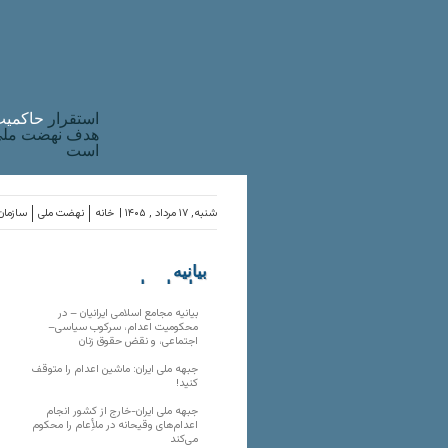
استقرار
حاکميت
هدف نهضت ملی 
است
شنبه, ۱۷ مرداد , ۱۴۰۵ |
خانه
نهضت ملی
سازمان‌
بیانیه
سازمان‌های
ملی
بیانیه مجامع اسلامی ایرانیان – در
محکومیت اعدام، سرکوب سیاسی–
اجتماعی، و نقض حقوق زنان
جبهه ملی ایران: ماشین اعدام را متوقف
کنید!
جبهه ملی ایران-خارج از کشور انجام
اعدام‌های وقیحانه در ملأِعام را محکوم
می‌کند