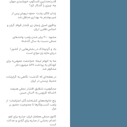
قدرت‌مندترین تلسکوپ خورشیدی جهان
چه چیزی را آشکار کرد؟
زندان لاکان رشت؛ حمزه درویش پس از
ضرب‌وشتم به بهداری منتقل شد
چاقوی اصیل زنجان زیر فشار فولاد گران و
اجناس تقلبی ارزان
مشهد؛ ۲۰ برابر شدن پلمب واحدهای
صنفی نسبت به سال گذشته
باد و گردوخاک در بخش‌هایی از کشور/
دریای مازندران مواج است
متا به اتهام ایجاد «مزاحمت عمومی» برای
کودکان به پرداخت ۵۶۷ میلیون دلار
محکوم شد
در هفته‌ای که گذشت؛ نگاهی به گزارشات
محیط زیستی در ایران
محکومیت شقایق افشار نجفی هنرمند
۱۸ساله قزوینی به ۹سال حبس
رنج خانواده‌های کشته‌شدگان اعتراضات؛ از
پلمب کسب‌وکارها تا ممنوعیت حضور بر
مزار
کانون صنفی معلمان ایران: مبارزه برای لغو
اعدام بخشی از مبارزه برای آزادی و عدالت
است