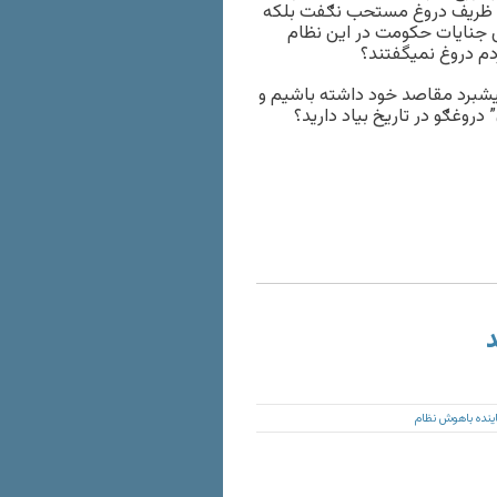
ای ظریف دروغ مستحب نګفت بلکه
 جنایات حکومت در این نظام
م دروغ نميگفتند؟
یشبرد مقاصد خود داشته باشیم و
وغګو در تاریخ بیاد دارید؟
د
ینده باهوش نظام