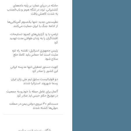
حادثه در دریای عمان؛ بر پایه داده‌های
کشتیرانی، تردد در تنگه هرمز و باب‌المندب
به شدت کاهش یافت
نظرسنجی جدید: تنها یک‌سوم آمریکایی‌ها
از ادامه جنگ با ایران حمایت می‌کنند
ترامپ با رد گزارش‌های کمبود تسلیحات،
افشاگران را به زندان طولانی مدت تهدید
کرد
رئیس‌ جمهوری اسرائیل: نقشه راه غزه
مثبت است اما حماس باید کاملا خلع
سلاح شود
کویت دستور تعطیلی تنها مدرسه ایرانی
این کشور را صادر کرد
دو فوتبالیست سابق تیم ملی زنان ایران
رسما شهروند استرالیا شدند
آلمان برای عامل حمله با خودرو به جمعیت
در مونیخ حکم حبس ابد صادر کرد
دست‌کم ۳۰ نیروی دولتی یمن در حملات
حوثی‌ها کشته شدند
بایگانی نسخه قدیم سایت