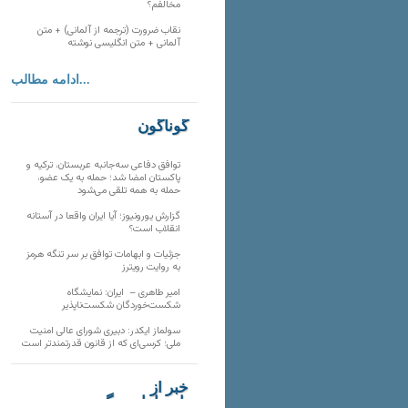
مخالفم؟
نقاب ضرورت (ترجمه از آلمانی) + متن
آلمانی + متن انگلیسی نوشته
ادامه مطالب...
گوناگون
توافق دفاعی سه‌جانبه عربستان، ترکیه و
پاکستان امضا شد؛ حمله به یک عضو،
حمله به همه تلقی می‌شود
گزارش یورونیوز؛ آیا ایران واقعا در آستانه
انقلاب است؟
جزئیات و ابهامات توافق بر سر تنگه هرمز
به روایت رویترز
امیر طاهری – ایران: نمایشگاه
شکست‌خوردگان شکست‌ناپذیر
سولماز ایکدر: دبیری شورای عالی امنیت
ملی؛ کرسی‌ای که از قانون قدرتمندتر است
خبر از
تارنماهای دیگر