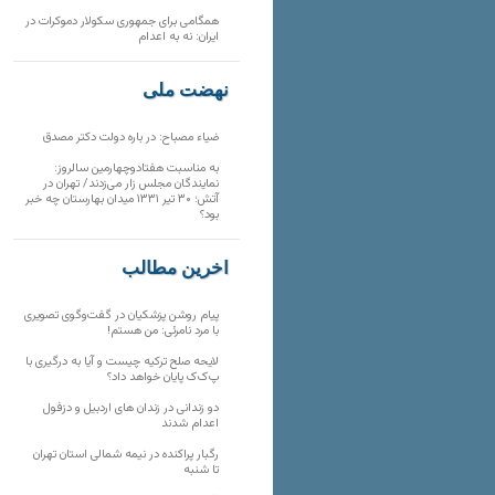
همگامی برای جمهوری سکولار دموکرات در
ایران: نه به اعدام
نهضت ملی
ضیاء مصباح: در باره دولت دکتر مصدق
به مناسبت هفتادوچهارمین سالروز:
نمایندگان مجلس زار می‌زدند/ تهران در
آتش؛ ۳۰ تیر ۱۳۳۱ میدان بهارستان چه خبر
بود؟
آخرین مطالب
پیام روشن پزشکیان در گفت‌و‌گوی تصویری
با مرد نامرئی: من هستم!
لایحه صلح ترکیه چیست و آیا به درگیری با
پ‌ک‌ک پایان خواهد داد؟
دو زندانی در زندان های اردبیل و دزفول
اعدام شدند
رگبار پراکنده در نیمه شمالی استان تهران
تا شنبه