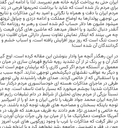
ایران حتی به پرداخت کرایه خانه هم نمیرسد. لذا با ادامه این گفتگ
برای مردم باز شده است که شاید با برداشت تحریمها فرجی در زندگ
مردم ایران با دقت و همراه با نګرانی و امید به این مذاکرات و نتا
بی توجهی پولدارها به اوضاع مملکت و ادامه دزدی و چپاول ثروته
میشود ملیون ها دلار حساب گم شده است و رهبر به روزنامه نگارا
آنقدر دنبال نکنید و یا اخطار میدهد که ماشین های گران قیمت را آقا
چه می بینند که اینکار نمایش تفاوت بسیار دارائی میان اقلیت دزد
دست تنگ است که روز بروز افزایش یافته است، و اسباب خشم و 
گردانندگان آن شده است!
در این رهگذر آنچه مرا وادار بنوشتن این مقاله کرده است، اوج گ
کنار آن و پر رنگ تر از آن تشدید رویه شایع قهرمان سازی در میان 
معمول بر آنستکه مردم اگر کسی کاری را که برایشان مهم است انج
و دیگر به عواقب نقشهای دیگرشخص توجهی ندارند. آنچه سبب بال
و یا استقبالی که از خاتمی کردند. صدای طرف راشنیدند ولی توجهی 
طرفی در ماجرای مذاکرات هسته ای خودسانسوری مردم درکنار سانس
مذاکرات شدیداً بچشم میخورد که بسیار باعث تاسف است. چه در
نسبتآ بزرگی از مردم بجای تحلیل از شرائط در دام تبلیغات رژیم ا
خارجه ایران محمد جواد ظریف را ناجی ایران و حد او را از امیرکبیر
توجه باینکه بسخنان و مصاحبه های ظریف توجه کرده باشند. درح
به خاتمی و احمدی نژاد هم دادند به ظریف میدهند که ظریف در م
آمریکا حکومت دمکراتیک ما را از میان برد ولی جرآت بزبان آوردن نا
در نظر گرفت که مذاکرات با غرب با وجود زورگویی های غرب امروز 
چون در فقر و تهیدستی جامعه رشد نخواهد کرد و با ایزوله شدن و ت