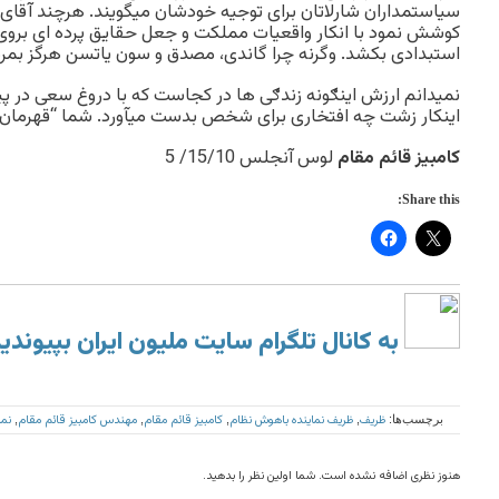
سیاستمداران شارلاتان برای توجیه خودشان میگویند. هرچند آق
کوشش نمود با انکار واقعیات مملکت و جعل حقایق پرده ای بروی
استبدادی بکشد. وگرنه چرا گاندی، مصدق و سون یاتسن هرگز بمرد
نمیدانم ارزش اینګونه زندګی ها در کجاست که با دروغ سعی در پ
اینکار زشت چه افتخاری برای شخص بدست میآورد. شما “قهرمان” در
کامبیز قائم مقام
لوس آنجلس 15/10/ 5
Share this:
به کانال تلگرام سایت ملیون ایران بپیوندی
ظریف
ظریف نماینده باهوش نظام
کامبیز قائم مقام
مهندس کامبیز قائم مقام
نما
برچسب‌ها:
,
,
,
,
هنوز نظری اضافه نشده است. شما اولین نظر را بدهید.