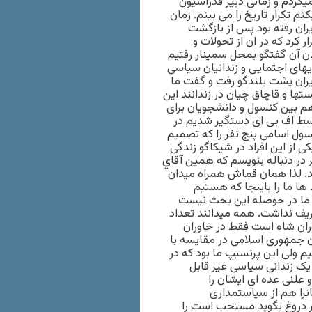
یکردم و زمانی دبیر فدراسیون
م تکرار تاریخ را می بینم. زمان
ران رفته بود پس از بازگشت
 کرد که در ان از تحولات و
ن آن گفتگو بمحل سمینار رفتیم
دیهای اجتمایی و زندانیان سیاسی
ایران پشت بلندگو رفت و گفت ما
تها و قاچاق چیان در زندانند این
 بین کنسول و دانشجویان برای
فت . فردای آنروز من و ۳ نفر دیگر توسط اف بی ای دستگیر شدیم در
سول اسامی پنج نفر را که تصمیم
ی از این افراد در شیکاگو زندگی
 در دنباله بنويسم كه همين آقاي
. لذا همان قماش همراه ميدان
 ها ما را باينجا كه هستيم
ن ما در حوصله این بحث نیست
یف نداشت. همه میدانند تعداد
ران شاه است فقط در خاوران
ران جمهوری اسلامی در مقایسه با
م ولی این پرنسیپ ما بود که در
یک زندانی سیاسی غیر قابل
علنی عده ای ایشان را
نرا هم از سیاستمداری
ر دروغ بگوید مستحب است را