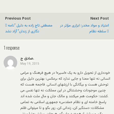
Previous Post
Next Post
اعتیاد و مواد مخدر؛ ابزاری مؤثر در
مصطفى تاج زاده به دلیل “نامه
سلطه نظام
نگارى از زندان” آزاد نشد
1 response
صادق ج.
May 19, 2015
خودداری از تحویل دارو به یک «اسیر»! در هیچ فرهنگ و مرامی
انسانی نه تنها معنا و جایی ندارد که برعکس؛ بهترین دلیل برای
توحش هست و بیگانگی با ارزشهای انسانی. فاجعه هست که
چنین موجودات وحشتناکی در این مملکت نه تنها نفس می
کشند؛ حکومت هم میکنند و مالک جان و مال ملت شده اند.
پاسخ خامنه ای و نظام «مقدس» جمهوری اسلامی به تمامی
مشکلات: دستگیر کن، زندانی کن، زور بگو و تا میتوانی ظلم
بکن و بیشتر از همه: دروغ بگو، هرچقدر بیشتر بهتر! سنتی