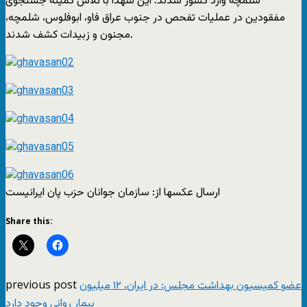
شلمچه وارد کشور شدند. این شهدا با تلاش کمیته جستجوی
مفقودین در عملیات تفحص در جنوب عراق فاو، ابوفلوس، شلمچه،
مجنون و زبیدات کشف شدند.
ارسال عکسها از: سازمان جوانان حزب پان ايرانيست
Share this:
previous post
عضو کمیسیون بهداشت مجلس: در ایران، ۱۲ میلیون
بیمار روانی وجود دارد