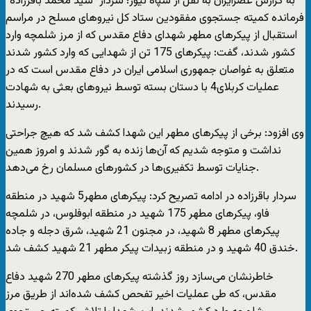
به گزارش عصرایران به نقل از سپاه نیوز؛ سردار “سید محمد باقر‌زاده”
فرمانده کمیته جستجوی مفقودین ستاد کل نیروهای مسلح در مراسم
استقبال از پیکرهای مطهر شهدای دفاع مقدس که از مرز شلمچه وارد
کشور شدند، گفت: پیکرهای 175 تن از شهدایی که وارد کشور شدند
متعلق به غواصان جمهوری اسلامی ایران در دفاع مقدس است که در
عملیات کربلای4 با دستان بسته توسط نیروهای بعثی به شهادت
رسیدند.
وی افزود: برخی از پیکرهای مطهر این شهدا کشف شد که هیچ جراحتی
نداشت و متوجه شدیم که آن‌ها زنده به گور شدند و امروز همین
جنایات توسط تکفیری‌ها در کشورهای مسلمان رخ می‌دهد.
سردار باقرزاده در ادامه تصریح کرد: پیکرهای مطهر5 شهید در منطقه
فاو، پیکرهای مطهر 175 شهید در منطقه ابوفلوس، در شلمچه
پیکرهای مطهر 8 شهید، در مجنون 21 شهید، شرق دجله و جاده
خندق 40 شهید و در منطقه زبیدات پیکر مطهر 21 شهید کشف شد.
خاطرنشان می‌سازد روز گذشته پیکرهای مطهر 270 شهید دفاع
مقدس، که طی عملیات اخیر تفحص کشف شده‌اند از طریق مرز