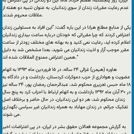
ایران، روز پنجشنبه، هفتم خرداد ماه، این دو زندانى در پى اعتراض به
عدم رعایت مقررات زندان از سوى زندانبان، به عنوان تنبیه دو هفته از
ملاقات محروم شدند.
یکى از منابع مطلع هرانا در این باره گفت: “این افراد به مسئولین زندان
اعتراض کردند که چرا مقرراتى که خودتان درباره ساعت بیدارى زندانیان
اعلام کرده اید، رعایت نمى کنید و به بهانه هاى مختلف زودتر از ساعت
مقرر موجب آزار و اذیت زندانیان مى شوید، بعدا مشخص شد به دلیل
همین اعتراض ممنوع الملاقات شده اند.”
هاوره (هیمن) غزالى ٢۴ ساله، در ١۵ فروردین ماه ١٣٩٣ به اتهام
عضویت و هوادارى از حزب دموکرات کردستان، بازداشت و در دادگاه به
١٨ ماه حبس تعزیرى محکوم شد، عبدالرحمان رمضان پور، ۲۴ ساله نیز
در ۳۰ آبان ماه ۱۳۹۲ بازداشت و به اتهام ارتباط با احزاب کرد به پنج سال
زندان محکوم شد، هر دو این زندانیان، در حال حاضر و برخلاف اصل
تفکیک جرائم، در زندان مهاباد به همراه زندانیان غیر سیاسی نگهداری
می شوند.
به گزارش مجموعه فعالان حقوق بشر در ایران، در پى اعتراضات اخیر