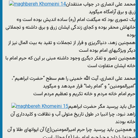
محمد علی انصاری در جواب منتقدان
زرق و برق آرامگاه میگوید
«یک تصوری بود که میگفت امام (ره) ساده اندیش بوده است و
خانهاش محقر بوده و کجای زندگی ایشان زرق و برق داشته و تجملاتی
بوده
همچنین زهد، دنیاگریزی و فرار از تجملات و تقید به بیت المال نیز از
دیگر ویژگیهای امام بوده است
همچنین تصور و تفکر دیگری وجود داشته مبنی بر این که حرم امام با
خانه ایشان متفاوت است
محمد علی انصاری، آیت الله خمینی را هم سطح “حضرت ابراهیم”،
“امیرالمومنین” و “امام رضا” قرار میدهد و میگوید
حرم امام خانه مردم و خانه تکریم و تعظیم مردم است
حال باید پرسید مگر حضرت ابراهیم
زاهد نبود، چرا انبیا در طول تاریخ متولی آب و نظافت و کلیدداری آن
خانه بودند
و همچنین باید پرسید چرا حرم امیرالمومنین(ع) آن ایوانهای طلا و آن
صحنها را دارد و چرا حرم امام رضا (ع) مجلل است