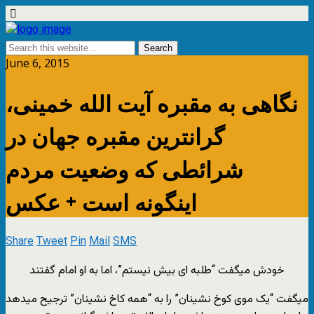
June 6, 2015
نگاهی به مقبره آیت الله خمینی،
گرانترین مقبره جهان در
شرائطی که وضعیت مردم
اینگونه است + عکس
Share
Tweet
Pin
Mail
SMS
خودش میگفت “طلبه ای بیش نیستم”، اما به او امام گفتند
میگفت “یک موی کوخ نشینان” را به “همه کاخ نشینان” ترجیح میدهد