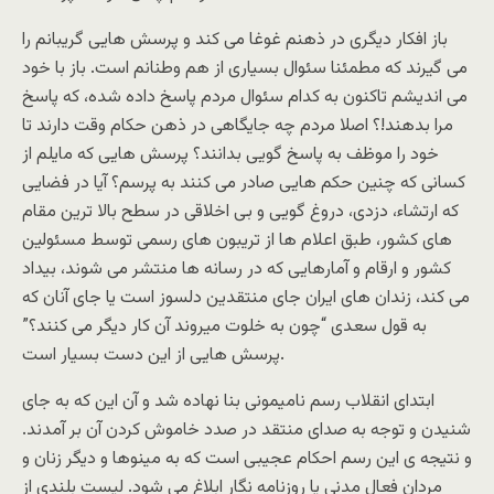
باز افکار دیگری در ذهنم غوغا می کند و پرسش هایی گریبانم را
می گیرند که مطمئنا سئوال بسیاری از هم وطنانم است. باز با خود
می اندیشم تاکنون به کدام سئوال مردم پاسخ داده شده، که پاسخ
مرا بدهند!؟ اصلا مردم چه جایگاهی در ذهن حکام وقت دارند تا
خود را موظف به پاسخ گویی بدانند؟ پرسش هایی که مایلم از
کسانی که چنین حکم هایی صادر می کنند به پرسم؟ آیا در فضایی
که ارتشاء، دزدی، دروغ گویی و بی اخلاقی در سطح بالا ترین مقام
های کشور، طبق اعلام ها از تریبون های رسمی توسط مسئولین
کشور و ارقام و آمارهایی که در رسانه ها منتشر می شوند، بیداد
می کند، زندان های ایران جای منتقدین دلسوز است یا جای آنان که
به قول سعدی “چون به خلوت میروند آن کار دیگر می کنند؟”
پرسش هایی از این دست بسیار است.
ابتدای انقلاب رسم نامیمونی بنا نهاده شد و آن این که به جای
شنیدن و توجه به صدای منتقد در صدد خاموش کردن آن بر آمدند.
و نتیجه ی این رسم احکام عجیبی است که به مینوها و دیگر زنان و
مردان فعال مدنی یا روزنامه نگار ابلاغ می شود. لیست بلندی از