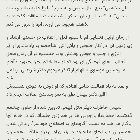
(پیمان) به جرم ” اجتماع و تبانی به خاطر “راه اندازی شورای فعالان
ملی مذهبی” پنج سال حبس و به جرم “تبلیغ علیه نظام و سیاه
نمایی” به یک سال زندان محکوم شده است. اتفاقات گذشته به
ذهنم هجوم می آورند. آنها را مرور می کنم.
از زمان اولین آشنایی ام با مینو، قبل از انقلاب در حسنیه ارشاد و
زیر زمین آن، در کنار خلوص و پاکی اش، شاخصه به یادماندی او، پُر
انرژی و جنب و جوش بودنش بود. حسینیه در آن زمان محل
فعالیت های فرهنگی ای بود که توسط خانم زهرا رهنورد و آقای
میرحسین موسوی با الهام از تفکر مرحوم دکتر شریعتی برپا می
شد.
و بعد به یاد فعالیت هایی افتادم که او دوش به دوش همسرش
آقای دکتر پیمان برای به ثمر رساندن انقلاب انجام داد.
سپس خاطرات دیگر مثل فیلمی تدوین شده از جلوی چشمم
گذشت: احضارها؛ بازجویی ها؛ بر هم زدن جلساتی که در خانه آنها
برگزار می شد به دست “گروهای به اصطلاح خودسر”، زندانی شدن
همسرش؛ دیدارهای ما جلوی در زندان اوین برای ملاقات همسران