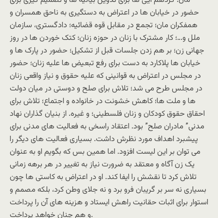
مان؛ گردهم آیی ها برای تدوین بیانیه ها و تصمیم گیری برای
حضور در خیابان ها در اعتراض به دستگیری به ناحق همسران و
همفکران مان؛ تجمع در مقابل قوه قضائیه؛ دادگستری، سازمان
ملل و…؛ کار مشترک با زنان در حوزه زنان؛ کتک خوردن ها در روز
جهانی زن؛ بر هم زدن جلسات قبل از تشکیل؛ حضور در پارک ها و
خیابان ها پلاکارد به دست برای رفع تبعیض ها علیه زنان؛ حضور
در مجلس در اعتراض به قوانینی که علیه حقوق و نیاز واقعی زنان
در مجلس طرح می شد؛ تلاش برای صلح و دوستی در میان دولت
ها و ملت ها؛ کاهش خشونت در خانواده و اجتماع؛ تلاش برای
احقاق حقوق کودکان و زنان فلسطینی؛ و غیره. از بنیان گذاران نهاد
مدنی” مادران صلح” بود. اعتقاد راسخی به فعالیت های مدنی برای
پیشبرد اهداف مورد نظرش داشت. بسیاری فعالیت های دیگر را
می توان بر این لیست افزود. اما همین بس که بگویم او به عنوان
یک زن آگاه و معتقد به ضرورت نیاز به تغییر در هر برهه زمانی
تلاش کرد تا نقشش را ایفا کند. او در اعتراض به کاستی ها چون
بسیاری نه سر بر گریبان فرو برد و نه جلای وطن کرد، بلکه مصمم و
استوار برای اثبات حقانیت راهش ایستاد و هزینه های آن را پرداخت
و هم چنان خواهد پرداخت.