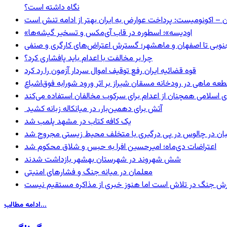
نگاه داشته است؟
ن – اکونومیست: پرداخت عوارض به ایران بهتر از ادامه تنش است
«اودیسه»؛ اسطوره در قاب آی‌مکس و تسخیر گیشه‌ها
نوبی تا اصفهان و ماهشهر؛ گسترش اعتراض‌های کارگری و صنفی
چرا بر مخالفت با اعدام باید پافشاری کرد؟
قوه قضائیه ایران رفع توقیف اموال سردار آزمون را رد کرد
 اسلامی همچنان از اعدام برای سرکوب مخالفان استفاده می‌کند
آتش برای دهمین‌بار، در میانکاله زبانه کشید
یک کافه کتاب در مشهد پلمب شد
ان در چالوس در پی درگیری با متخلف محیط زیستی مجروح شد
اعتراضات دی‌ماه؛ امیرحسین افرا به حبس و شلاق محکوم شد
شش شهروند در شهرستان بهشهر بازداشت شدند
معلمان در میانه جنگ و فشارهای امنیتی
ترش جنگ در تلاش است اما هنوز خبری از مذاکره مستقیم نیست
ادامه مطالب...