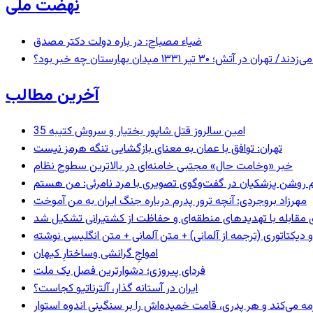
نهضت ملی
ضیاء مصباح: در باره دولت دکتر مصدق
 ۱۳۳۱ میدان بهارستان چه خبر بود؟
آخرین مطالب
35 امین سالروز قتل شاپور بختیار و سروش کتیبه
تهران: توافق با عمان به معنای بازگشایی تنگه هرمز نیست
خبر «وخامت حال» مجتبی خامنه‌ای در بالاترین سطوح نظام
مهرزاد بروجردی: آنچه ترور پدرم درباره جنگ ایران به من آموخت
ای مقابله با تهدیدهای منطقه‌ای و حفاظت از کشتیرانی تشکیل شد
و دیکتاتوری (ترجمه از آلمانی) + متن آلمانی + متن انگلیسی نوشته
‌امواجِ گرانشی وساختارِ کیهان
فردای پیروزی؛ دشوارترین فصل یک ملت
ایران در آستانه گذار، آلترناتیو کجاست؟
مه می‌کند و هر پدری، قامت خمیده‌اش را بر سنگینی اندوه استوار