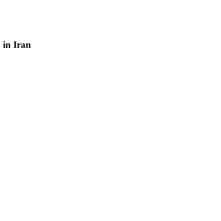
y
in
Iran