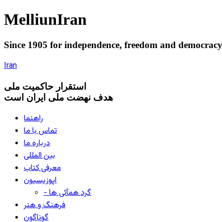
Melliun
Iran
Since 1905 for
independence
,
freedom
and
democrac
Iran
استقرار
حاکميت ملی
هدف نهضت ملی ایران است
راهنما
تماس با ما
درباره ما
بین المللی
معرفی کتاب
اپوزیسیون
- گرد همآئی ها
فرهنگ و هنر
گوناگون