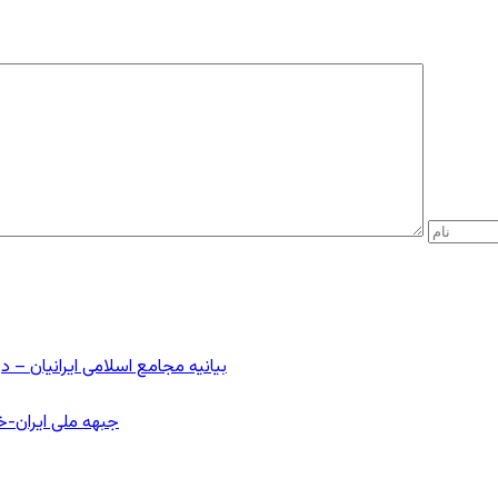
بیانیه مجامع اسلامی ایرانیان 
جبهه ملی ایران-خا