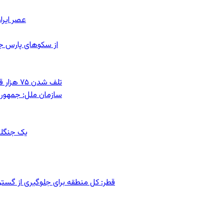
عصر ایرا
از سکوهای پارس ج
تلف شدن ۷۵ هزار قطعه ماهی در رودخانه مسقان شیراز بر اثر ورود شورابه فوق‌اشباع
سازمان ملل: جمهوری
یک جنگلب
قطر: کل منطقه برای جلوگیری از گس