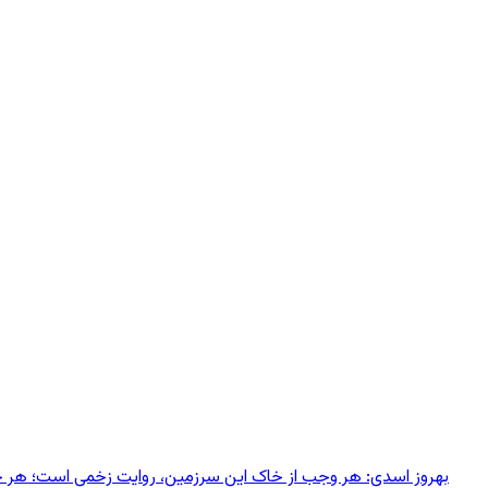
بهروز اسدی: هر وجب از خاک‌ این سرزمین، روایت زخمی است؛ هر خانه‌