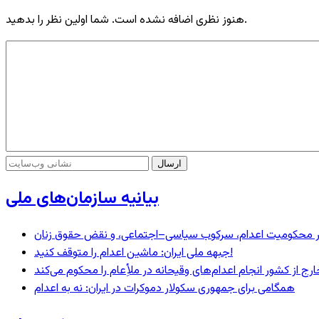
هنوز نظری اضافه نشده است. شما اولین نظر را بدهید.
بیانیه سازمان‌های ملی
– در محکومیت اعدام، سرکوب سیاسی–اجتماعی، و نقض حقوق زنان
جبهه ملی ایران: ماشین اعدام را متوقف کنید!
رج از کشور انجام اعدام‌های وقیحانه در ملأِعام را محکوم می‌کند
همگامی برای جمهوری سکولار دموکرات در ایران: نه به اعدام