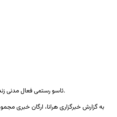
ئاسو رستمی فعال مدنی زندانی بند هشت اوین، به دلیل شدت عفونت و خونریزی ریه به بیمارستانی خارج از زندان منتقل شد.