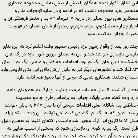
این اتفاق ناگوار توجه همگان را بیش از پیش به این مجموعه معماری
منحصر بفرد معطوف داشت که در ادامه و در سایه توجهات ملی و
همکاری های بین ‌المللی، در تاریخ ۱۷ تیرماه ۸۳ بم و منظر فرهنگی آن با
احراز چهار معیار (دوم، سوم، چهارم، پنجم) از شش معیار، در فهرست
میراث جهانی به ثبت رسید.
چند روز بعد از وقوع زمین لرزه رئیس جمهور وقت اعلام کرد که این بنای
تاریخی بازسازی خواهد شد و این به معنای تزریق خون تازه در رگ های
خشکیده و بی جان ارگ بم بود. اقدامات حفاظتی و مرمتی ارگ بم از سال
۸۳ آغاز شد و کشورهای دیگر نیز به دلیل ارزش بالای این بنای تاریخی وارد
میدان شدند؛ همکاری هایی که برخی از آنها هنوز هم ادامه دارد.
بعد از گذشت ۱۲ سال عملیات مرمت و بازسازی ارگ بم همچنان ادامه
دارد و به گفته مدیر پایگاه جهانی بم براساس طرح جامع مدیریت
حفاظتی بم، شاکله اصلی اقدامات مرمتی آن تا سال ۲۰۱۷ به پایان خواهد
رسید. امروز که به ارگ بم نگاه می کنیم نمی توانیم این واقعیت که زلزله
سال ۸۲ با تاریخ این ارگ عجین شده است را کتمان کنیم؛ به همین دلیل،
قرار است ارگ بم به گونه ای بازسازی شود که بخشی از آسیب هایی که
زمین لرزه به آن وارد کرده است را در معرض دید بازدیدکنندگان قرار دهد.