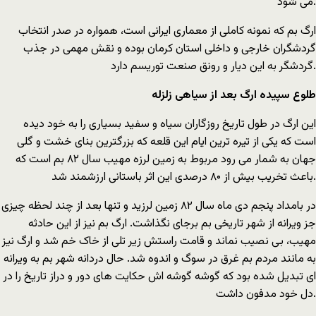
می شود.
ارگ بم که نمونه کاملی از معماری ایرانی است، همواره در صدر انتخاب
گردشگران خارجی و داخلی استان کرمان بوده و نقش مهمی در جذب
گردشگر به این دیار و رونق صنعت توریسم دارد.
طلوع سپیده ارگ بعد از سیاهی زلزله
این ارگ در طول تاریخ روزگاران سیاه و سفید بسیاری را به خود دیده
است که یکی از تیره ترین ایام این قلعه که بزرگترین بنای خشت و گلی
جهان به شمار می رود مربوط به زمین لرزه مهیب سال ۸۲ بم است که
باعث تخریب بیش از ۸۰ درصدی این اثر باستانی ارزشمند شد.
در بامداد پنجم دی ماه سال ۸۲ زمین لرزید و تنها بعد از چند لحظه چیزی
جز ویرانه از شهر تاریخی بم برجای نگذاشت. ارگ بم نیز از این حادثه
مهیب، بی نصیب نماند و قامت راستش زیر تلی از خاک خم شد و ارگ نیز
به مانند مردم بم غرق در سوگ و اندوه شد. حال دردانه شهر بم به ویرانه
ای تبدیل شده بود که گوشه گوشه اش حکایت های دور و دراز تاریخ را در
دل خود مدفون داشت.