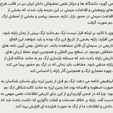
می گوید: دانشگاه ها و مراکز علمی تحقیقاتی داخل ایران نیز در قالب طرح
های پژوهشی و اقدامات مرمتی در این عرصه وارد شدند که بخشی از
اقدامت مرمتی در محور بازار، تکیه، مسجد پیامبر و بخشی از اصطبل ارگ
بم صورت گرفت.
وی با تاکید بر اینکه قرار نیست ارگ بم مانند ارگ پیش از زمان زلزله شود،
می افزاید: زلزله بخشی از تاریخ این ارگ بوده و باید شواهد این اتفاق
تاریخی در سیمای آن قابل مشاهده باشد. دو عامل، یعنی آیین نامه های
حفاظتی موجود در سطح بین المللی و همچنین لزوم حفظ ارزش های
تاریخی زلزله باعث شد که مسئله بازسازی ارگ بم به مانند شاکله قبل از
زلزله منتفی شود. مخاطب باید زمانی که در ارگ بم حضور پیدا می کند
چهره معماری ارگ و همچنین آثار زلزله را احساس کند.
ابراهیمی ادامه می دهد: ارگ بم قبل از زمین لرزه برای باستان شناسان به
صورت اسطوره و افسانه بود؛ اما زمین لرزه به مانند کالبدشکافی ارگ بم
بود، چرا که در ضمن آواربرداری از این بنای تاریخی اطلاعات علمی مهمی به
دست آمد. زلزله بر خلاف صدمات و تلفات ناگواری که داشت باعث شد که
دانش و اطلاعات ما از ارگ به صورت فزاینده ای افزایش پیدا کند.