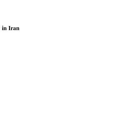
y
in
Iran