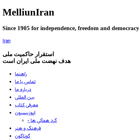
Melliun
Iran
Since 1905 for
independence
,
freedom
and
democrac
Iran
استقرار
حاکميت ملی
هدف نهضت ملی ایران است
راهنما
تماس با ما
درباره ما
بین المللی
معرفی کتاب
اپوزیسیون
- گرد همآئی ها
فرهنگ و هنر
گوناگون