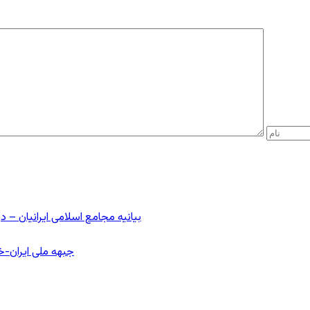
بیانیه مجامع اسلامی ایرانیان 
جبهه ملی ایران-خا