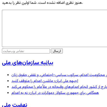
هنوز نظری اضافه نشده است. شما اولین نظر را بدهید.
بیانیه سازمان‌های ملی
– در محکومیت اعدام، سرکوب سیاسی–اجتماعی، و نقض حقوق زنان
جبهه ملی ایران: ماشین اعدام را متوقف کنید!
رج از کشور انجام اعدام‌های وقیحانه در ملأِعام را محکوم می‌کند
همگامی برای جمهوری سکولار دموکرات در ایران: نه به اعدام
نهضت ملی