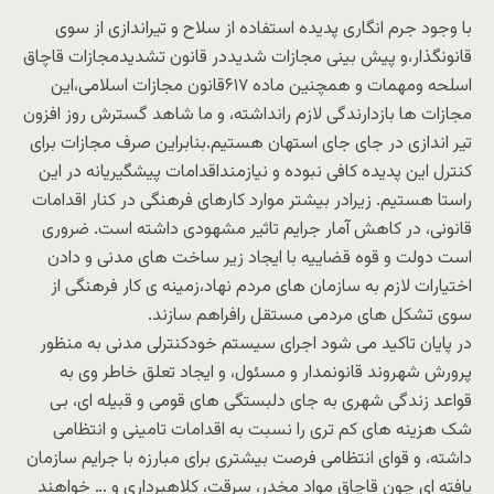
با وجود جرم انگاری پدیده استفاده از سلاح و تیراندازی از سوی
قانونگذار،و پیش بینی مجازات شدیددر قانون تشدیدمجازات قاچاق
اسلحه ومهمات و همچنین ماده ۶۱۷قانون مجازات اسلامی،این
مجازات ها بازدارندگی لازم رانداشته، و ما شاهد گسترش روز افزون
تیر اندازی در جای جای استهان هستیم.بنابراین صرف مجازات برای
کنترل این پدیده کافی نبوده و نیازمنداقدامات پیشگیریانه در این
راستا هستیم. زیرادر بیشتر موارد کارهای فرهنگی در کنار اقدامات
قانونی، در کاهش آمار جرایم تاثیر مشهودی داشته است. ضروری
است دولت و قوه قضاییه با ایجاد زیر ساخت های مدنی و دادن
اختیارات لازم به سازمان های مردم نهاد،زمینه ی کار فرهنگی از
سوی تشکل های مردمی مستقل رافراهم سازند.
در پایان تاکید می شود اجرای سیستم خودکنترلی مدنی به منظور
پرورش شهروند قانونمدار و مسئول، و ایجاد تعلق خاطر وی به
قواعد زندگی شهری به جای دلبستگی های قومی و قبیله ای، بی
شک هزینه های کم تری را نسبت به اقدامات تامینی و انتظامی
داشته، و قوای انتظامی فرصت بیشتری برای مبارزه با جرایم سازمان
یافته ای چون قاچاق مواد مخدر، سرقت، کلاهبرداری و … خواهند