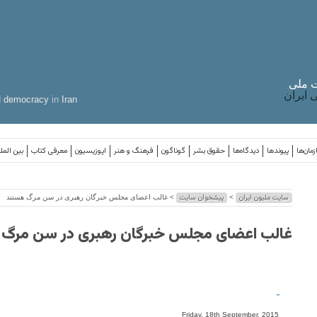
 ملی
ایران
d
democracy
in
Iran
مان‌ها
پیوندها
دیدگاه‌ها
حقوق بشر
گوناگون
فرهنگ و هنر
اپوزیسیون
معرفی کتاب
بین المل
سایت ملیون ایران
پیشخوان سایت
>
> غالب اعضای مجلس خبرگان رهبری در سن مرگ هستند
غالب اعضای مجلس خبرگان رهبری در سن مرگ
-
Friday, 18th September, 2015