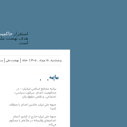
استقرار
حاکميت
هدف نهضت ملی 
است
پنجشنبه, ۱۵ مرداد , ۱۴۰۵ |
خانه
نهضت ملی
ساز
بیانیه
سازمان‌های
ملی
بیانیه مجامع اسلامی ایرانیان – در
محکومیت اعدام، سرکوب سیاسی–
اجتماعی، و نقض حقوق زنان
جبهه ملی ایران: ماشین اعدام را متوقف
کنید!
جبهه ملی ایران-خارج از کشور انجام
اعدام‌های وقیحانه در ملأِعام را محکوم
می‌کند