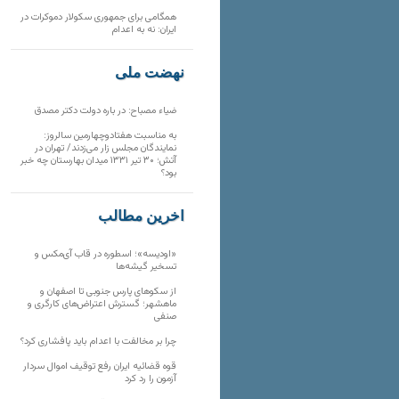
همگامی برای جمهوری سکولار دموکرات در
ایران: نه به اعدام
نهضت ملی
ضیاء مصباح: در باره دولت دکتر مصدق
به مناسبت هفتادوچهارمین سالروز:
نمایندگان مجلس زار می‌زدند/ تهران در
آتش؛ ۳۰ تیر ۱۳۳۱ میدان بهارستان چه خبر
بود؟
آخرین مطالب
«اودیسه»؛ اسطوره در قاب آی‌مکس و
تسخیر گیشه‌ها
از سکوهای پارس جنوبی تا اصفهان و
ماهشهر؛ گسترش اعتراض‌های کارگری و
صنفی
چرا بر مخالفت با اعدام باید پافشاری کرد؟
قوه قضائیه ایران رفع توقیف اموال سردار
آزمون را رد کرد