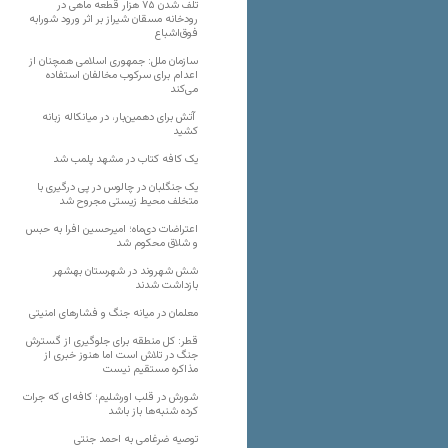
تلف شدن ۷۵ هزار قطعه ماهی در
رودخانه مسقان شیراز بر اثر ورود شورابه
فوق‌اشباع
سازمان ملل: جمهوری اسلامی همچنان از
اعدام برای سرکوب مخالفان استفاده
می‌کند
آتش برای دهمین‌بار، در میانکاله زبانه
کشید
یک کافه کتاب در مشهد پلمب شد
یک جنگلبان در چالوس در پی درگیری با
متخلف محیط زیستی مجروح شد
اعتراضات دی‌ماه؛ امیرحسین افرا به حبس
و شلاق محکوم شد
شش شهروند در شهرستان بهشهر
بازداشت شدند
معلمان در میانه جنگ و فشارهای امنیتی
قطر: کل منطقه برای جلوگیری از گسترش
جنگ در تلاش است اما هنوز خبری از
مذاکره مستقیم نیست
شورش در قلب اورشلیم؛ کافه‌ای که جرات
کرده شنبه‌ها باز باشد
توصیه ضرغامی به احمد جنتی