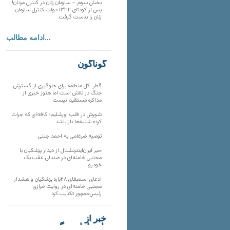
بخش سوم – سازمان زنان در کنترل مردان!
پس از کودتای ۱۳۳۲ دولت کنترل سازمان
زنان را بدست گرفت.
ادامه مطالب...
گوناگون
قطر: کل منطقه برای جلوگیری از گسترش
جنگ در تلاش است اما هنوز خبری از
مذاکره مستقیم نیست
شورش در قلب اورشلیم؛ کافه‌ای که جرات
کرده شنبه‌ها باز باشد
توصیه ضرغامی به احمد جنتی
خبر ایران‌اینترنشنال از دیدار پزشکیان با
مجتبی خامنه‌ای در صندلی عقب یک
خودرو
ادعای استعفای ۲۸باره پزشکیان و هشدار
مجتبی خامنه‌ای در روایت خرازی؛
رئیس‌جمهور تکذیب کرد
خبر از
تارنماهای دیگر