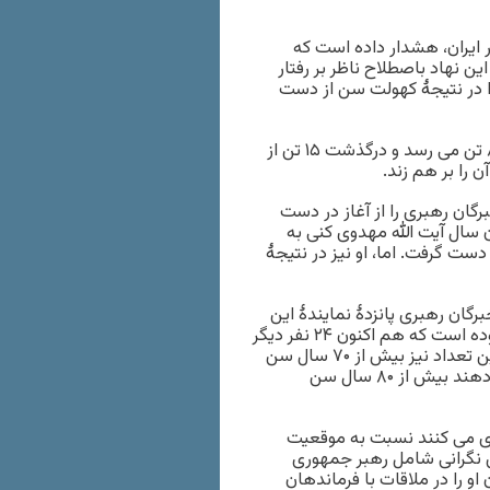
ر ایران، هشدار داده است که
هاد باصطلاح ناظر بر رفتار
را در نتیجۀ کهولت سن از دست
ایلنا تصریح کرده است که کل اعضای مجلس خبرگان رهبری به ۸۶ تن می رسد و درگذشت ۱۵ تن از
 را بر هم زند.
مجلس خبرگان رهبری را از آغاز در دست
 همان سال آیت الله مهدوی کنی به
دست گرفت. اما، او نیز در نتیجۀ
گان رهبری پانزدۀ نمایندۀ این
نهاد که بین ۶۴ تا ۹۱ سال سن داشتند درگذشتند. همین منبع افزوده است که هم اکنون ۲۴ نفر دیگر
از اعضای فعلی مجلس خبرگان رهبری بالای ۸۰ سال و تقریباً همین تعداد نیز بیش از ۷۰ سال سن
دارند که اگر به حضور خود در مجلس خبرگان در دورۀ پنجم ادامه دهند بیش از ۸۰ سال سن
ری می کنند نسبت به موقعیت
ین نگرانی شامل رهبر جمهوری
 را در ملاقات با فرماندهان