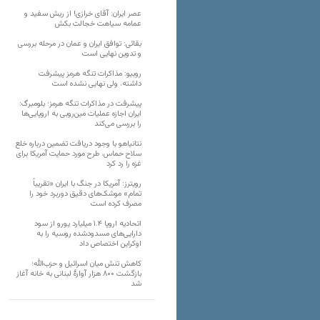
عصر ایران: آقای خرازی! از ریش سفید و
عمامه سیاهت خجالت بکش
بقائی: توافق ایران و عمان در مرحله بررسی
و تدوین نهایی است
روبیو: مذاکرات تنگه هرمز پیشرفت
داشته، ولی نهایی نشده است
پیشرفت در مذاکرات تنگه هرمز؛ بلومبرگ:
ایران اجازه عملیات مین‌روبی به اروپایی‌ها
را بررسی می‌کند
نتانیاهو با وجود دریافت تضمین درباره خلع
سلاح حماس، طرح مورد حمایت آمریکا برای
غزه را رد کرد
رویترز: آمریکا در جنگ با ایران «تقریباً
تمام» موشک‌های دقیق دوربرد خود را
مصرف کرده است
اتحادیه اروپا ۱.۴ میلیارد یورو از سود
دارایی‌های مسدودشده روسیه را به
اوکراین ‏اختصاص داد
کاهش تنش میان اسرائیل و حزب‌الله؛
بازگشت ۸۰۰ هزار آوارۀ لبنانی به خانه‌ آغاز
شد