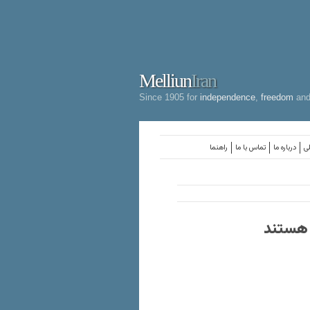
Melliun
Iran
Since 1905 for
independence
,
freedom
an
لی
درباره ما
تماس با ما
راهنما
 هستند