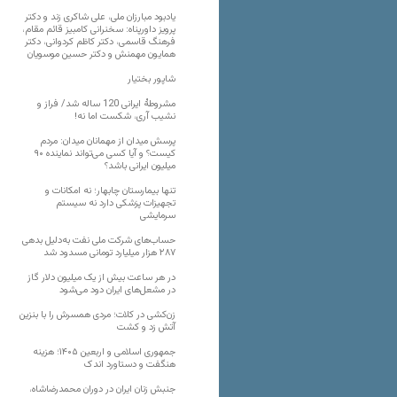
یادبود مبارزان ملی، علی شاکری زند و دکتر
پرویز داورپناه: سخنرانی کامبیز قائم مقام،
فرهنگ قاسمی، دکتر کاظم کردوانی، دکتر
همایون مهمنش و دکتر حسین موسویان
شاپور بختیار
مشروطۀ ایرانی 120 ساله شد/ فراز و
نشیب آری، شکست اما نه!
پرسش میدان از مهمانان میدان: مردم
کیست؟ و آیا کسی می‌تواند نماینده ۹۰
میلیون ایرانی باشد؟
تنها بیمارستان چابهار؛ نه امکانات و
تجهیزات پزشکی دارد نه سیستم
سرمایشی
حساب‌های شرکت ملی نفت به‌دلیل بدهی
۲۸۷ هزار میلیارد تومانی مسدود شد
در هر ساعت بیش از یک میلیون دلار گاز
در مشعل‌های ایران دود می‌شود
زن‌کشی در کلات؛ مردی همسرش را با بنزین
آتش زد و کشت
جمهوری اسلامی و اربعین ۱۴۰۵؛ هزینه
هنگفت و دستاورد اندک
جنبش زنان ایران در دوران محمدرضاشاه،