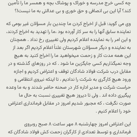
چه کسی خرج مدرسه و خوراک و پوشاک بچه و همسر ما را تأمین
کند؟ آیا این بی انصافی و حق خوری و بی عدالتی به ما نیست!؟
وی می گوید: قبل از اخراج کردن ما چندین بار مسؤلان غیر بومی که
نماینده سابق آنها را به سر کار آورده بود ،ما را تهدید به اخراج کردند،
و این امر را به نماینده اعلام کردیم ولی تغییری رخ نداد . همچنان
به نماینده و دیگر مسؤلان شهرستان علناً اعلام کردیم اگر بعد از
این همه مدت کار و زحمت میخواهید ما را اخراج کنید به هیچ
وجه نمیگذاریم کسی جایگزین ما شود . که در روزهای گذشته و در
مقابل درب شرکت فولاد شادگان توقف و اعتراض کردیم و اجازه
ورود هیچ کارگری به شرکت را ندادیم ، تا اینکه نیروی انتظامی و
حراست شرکت و مدیر اداره کار در صحنه حاضر شدند و به ما وعده
پیگیری داده اند . ولی تا دیروز هیچ تغییری نسبت به حال ما
صورت نگرفت ، که مجبور شدیم امروز در مقابل فرمانداری اعتراض
خود را اعلام کنیم .
این اعتراض امروز چهارشنبه ٨ مهر ساعت ٨ صبح روبروی
فرمانداری و توسط تعدادی از کارگران زحمت کش فولاد شادگان که