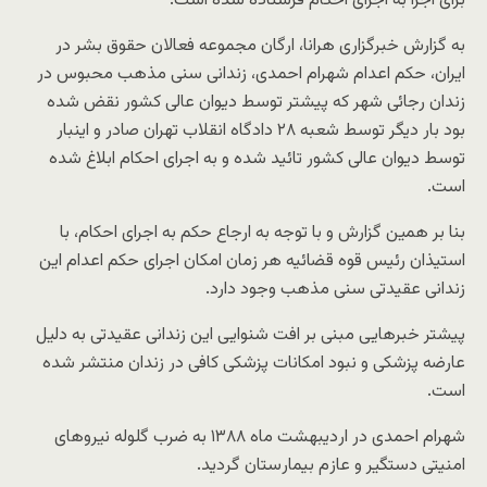
برای اجرا به اجرای احکام فرستاده شده است.
به گزارش خبرگزاری هرانا، ارگان مجموعه فعالان حقوق بشر در
ایران، حکم اعدام شهرام احمدی، زندانی سنی مذهب محبوس در
زندان رجائی شهر که پیشتر توسط دیوان عالی کشور نقض شده
بود بار دیگر توسط شعبه ۲۸ دادگاه انقلاب تهران صادر و اینبار
توسط دیوان عالی کشور تائید شده و به اجرای احکام ابلاغ شده
است.
بنا بر همین گزارش و با توجه به ارجاع حکم به اجرای احکام، با
استیذان رئیس قوه قضائیه هر زمان امکان اجرای حکم اعدام این
زندانی عقیدتی سنی مذهب وجود دارد.
پیشتر خبرهایی مبنی بر افت شنوایی این زندانی عقیدتی به دلیل
عارضه پزشکی و نبود امکانات پزشکی کافی در زندان منتشر شده
است.
شهرام احمدی ﺩﺭ ﺍﺭﺩﻳﺒﻬﺸﺖ ﻣﺎﻩ ١٣٨٨ به ضرب گلوله نیروهای
امنیتی دستگیر و ﻋﺎﺯﻡ ﺑﻴﻤﺎﺭﺳﺘﺎﻥ ﮔﺮﺩﻳﺪ.