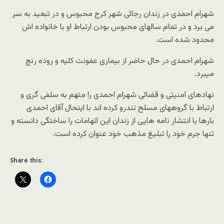
شهرام احمدی در زندان رجائی شهر کرج محبوس و در تبعید به سر
می برد و در تمام سالهای محبوس بودن ارتباط او با خانواده اش
محدود شده است.
شهرام احمدی در حال حاضر از ﺑﯿﻤﺎﺭﯼ ﻋﻔﻮﻧﺖ ﻛﻠﻴﻪ ﻭ ﺭﻭﺩﻩ ﺭﻧﺞ
ﻣﻴﺒﺮﺩ.
نهادهای امنیتی و قضائی شهرام احمدی را متهم به سلفی گری و
ارتباط با گروههای مسلح تندرو کرده اند با اینحال آقای احمدی
بارها با انتشار نامه هایی از زندان این اتهامات را ساختگی دانسته و
تنها جرم خود را تبلیغ مذهب خود عنوان کرده است.
Share this: