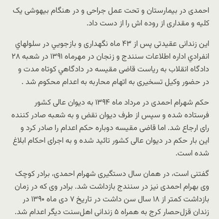
احمدی در بیمارستان و تحت عمل جراحی و در هنگام بیهوشی یک
کلیه و مقداری از روده اش را از دست داد.
این زندانی عقیدتی ﭘﺲ ﺍﺯ ۴٣ ﻣﺎﻩ نگهداری و ﺑﺎﺯﺟﻮﻳﻲ ﺩﺭ ﺳﻠﻮﻟﻬﺎﻱ
ﺍﻧﻔﺮﺍﺩﻱ اداره ﺍﻃﻼﻋﺎﺕ ﺳﻨﻨﺪﺝ ﻭ ﺯﻧﺠﺎﻥ ﺩﺭ ﻣﻬﺮﻣﺎﻩ ١٣٩١ ﺩﺭ ﺷﻌﺒﻪ ٢٨
ﺩﺍﺩﮔﺎﻩ ﺍﻧﻘﻼﺏ ﺑﻪ ریاست ﻗﺎﺿﯽ ﻣﻘﻴﺴﻪ ﺩﺭ ﺩﺍﺩﮔﺎﻫﻲ کوتاه مدت ﻭ
ﺩﺭ ﺣﻀﻮﺭ ﻭﻛﻴﻞ ﺗﺴﺨﻴﺮﯼ ﺑﻪ ﺍﺗﻬﺎﻡ ﻣﺤﺎﺭﺑﻪ ﺑﻪ ﺍﻋﺪﺍﻡ ﻣﺤﻜﻮﻡ ﺷﺪ .
حکم شهرام احمدی در مرداد ماه ۱۳۹۴ به دیوان عالی کشور
فرستاده شده و سپس از طرف دیوان نقض و به شعبه صادر کننده
رای ارجاع شد. اما قاضی مقیسه دوباره حکم اعدام را صادر کرد و
این بار حکم در دیوان عالی کشور تائید شده و به اجرای احکام ابلاغ
شده است.
گفتنی است، در‌‌‌ همان سال دستگیری شهرام احمدی، برادر کوچک
وی بهرام احمدی نیز در سنندج بازداشت شد. برادر وی که در زمان
بازداشت کمتر از ۱۸ سال سن داشت در تاریخ ۷ دی ماه ۱۳۹۰ در
زندان قزل‌حصار کرج به همراه ۵ زندانی اهل‌سنت دیگر اعدام شد.