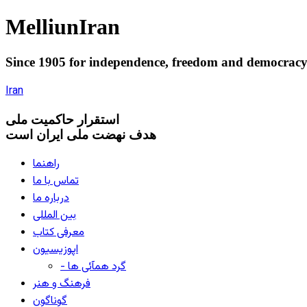
Melliun
Iran
Since 1905 for
independence
,
freedom
and
democrac
Iran
استقرار
حاکميت ملی
هدف نهضت ملی ایران است
راهنما
تماس با ما
درباره ما
بین المللی
معرفی کتاب
اپوزیسیون
- گرد همآئی ها
فرهنگ و هنر
گوناگون