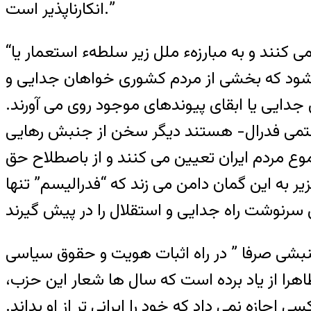
انکارناپذیر است.”
“مقاومت ملی” و “جنبش رهایی‏بخش ” هردو در گفتمان سیاسی بر معنای معینی دلالت می کنند و به مبارزهء ملل زیر سلطهء استعمار یا
 شود که بخشی از مردم کشوری خواهان جدایی و
ی جدایی یا ابقای پیوندهای موجود روی می آورند.
یستمی فدرال- هستند دیگر سخن از جنبش رهایی
ع مردم ایران تعیین می کنند و از باصطلاح حق
به این گمان دامن می زند که “فدرالیسم” تنها
جنبشی صرفا ” در راه اثبات هویت و حقوق سیاسی
را از یاد برده است که سال ها شعار این حزب،
اجازه نمی داد که خود را ایرانی تر از او بداند.