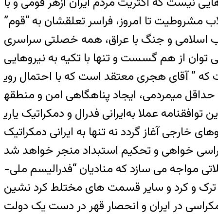
ی نیست که اکثریت مردم ایران ازهر قومی و با
قلاب مشروطیت تا امروز، فراسر تعلقشان به “قوم”
لاب اسلامی و جنگ با عراق، همه خصلتی سراسری
ی توان از هم گسست و تنها با تکیه به نیروهایی
قای هجری معتقد است که با احتمال روی‎دادن خیزشی
مردمی، ایجاد پناهگاهی امن و منطقه‎ی پرواز ممنوع در کردستان ایران حداقل می‎تواند برای سازماندهی نیروها با هدف سرنگونی رژیم و بنیان‎نهادن
ایرانی فدرال و دمکراتیک یاری‎دهنده باشد.”(1) جای تاسف است که آقای عبدالله مهتدی دبیر کل حزب کومله نیز با امضای این توافقنامه عملا به
 خارجی آغاز گردد نه تنها به ایرانی دمکراتیک
شکلاتی مواجه می سازد که منادیان “فدرالیسم ملی-
 ترک و کرد و سایر قسمت های مختلط کرد نشین
راسی در ایران و انحصار قهر در دست یک دولت