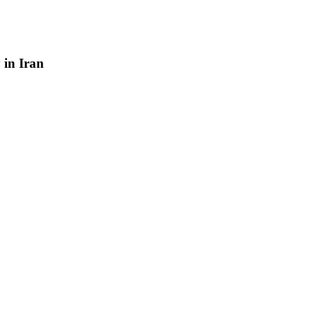
y
in
Iran