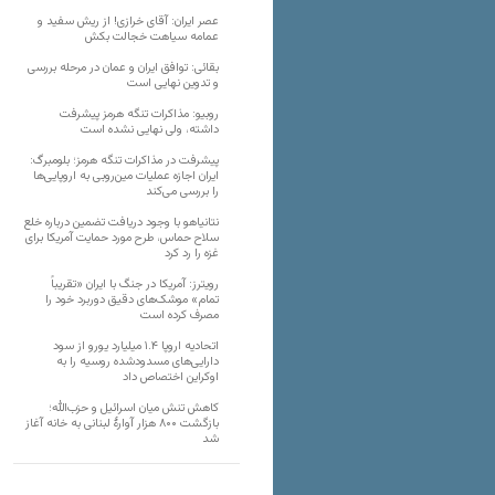
عصر ایران: آقای خرازی! از ریش سفید و
عمامه سیاهت خجالت بکش
بقائی: توافق ایران و عمان در مرحله بررسی
و تدوین نهایی است
روبیو: مذاکرات تنگه هرمز پیشرفت
داشته، ولی نهایی نشده است
پیشرفت در مذاکرات تنگه هرمز؛ بلومبرگ:
ایران اجازه عملیات مین‌روبی به اروپایی‌ها
را بررسی می‌کند
نتانیاهو با وجود دریافت تضمین درباره خلع
سلاح حماس، طرح مورد حمایت آمریکا برای
غزه را رد کرد
رویترز: آمریکا در جنگ با ایران «تقریباً
تمام» موشک‌های دقیق دوربرد خود را
مصرف کرده است
اتحادیه اروپا ۱.۴ میلیارد یورو از سود
دارایی‌های مسدودشده روسیه را به
اوکراین ‏اختصاص داد
کاهش تنش میان اسرائیل و حزب‌الله؛
بازگشت ۸۰۰ هزار آوارۀ لبنانی به خانه‌ آغاز
شد