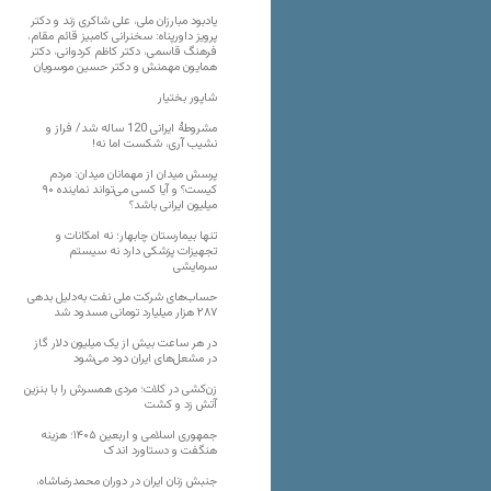
یادبود مبارزان ملی، علی شاکری زند و دکتر
پرویز داورپناه: سخنرانی کامبیز قائم مقام،
فرهنگ قاسمی، دکتر کاظم کردوانی، دکتر
همایون مهمنش و دکتر حسین موسویان
شاپور بختیار
مشروطۀ ایرانی 120 ساله شد/ فراز و
نشیب آری، شکست اما نه!
پرسش میدان از مهمانان میدان: مردم
کیست؟ و آیا کسی می‌تواند نماینده ۹۰
میلیون ایرانی باشد؟
تنها بیمارستان چابهار؛ نه امکانات و
تجهیزات پزشکی دارد نه سیستم
سرمایشی
حساب‌های شرکت ملی نفت به‌دلیل بدهی
۲۸۷ هزار میلیارد تومانی مسدود شد
در هر ساعت بیش از یک میلیون دلار گاز
در مشعل‌های ایران دود می‌شود
زن‌کشی در کلات؛ مردی همسرش را با بنزین
آتش زد و کشت
جمهوری اسلامی و اربعین ۱۴۰۵؛ هزینه
هنگفت و دستاورد اندک
جنبش زنان ایران در دوران محمدرضاشاه،