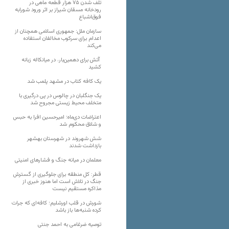
تلف شدن ۷۵ هزار قطعه ماهی در
رودخانه مسقان شیراز بر اثر ورود شورابه
فوق‌اشباع
سازمان ملل: جمهوری اسلامی همچنان از
اعدام برای سرکوب مخالفان استفاده
می‌کند
آتش برای دهمین‌بار، در میانکاله زبانه
کشید
یک کافه کتاب در مشهد پلمب شد
یک جنگلبان در چالوس در پی درگیری با
متخلف محیط زیستی مجروح شد
اعتراضات دی‌ماه؛ امیرحسین افرا به حبس
و شلاق محکوم شد
شش شهروند در شهرستان بهشهر
بازداشت شدند
معلمان در میانه جنگ و فشارهای امنیتی
قطر: کل منطقه برای جلوگیری از گسترش
جنگ در تلاش است اما هنوز خبری از
مذاکره مستقیم نیست
شورش در قلب اورشلیم؛ کافه‌ای که جرات
کرده شنبه‌ها باز باشد
توصیه ضرغامی به احمد جنتی