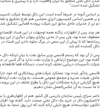
شدن دکل نفتی متعلق به ایران واقعیت دارد و با پیگیری و شکایت
تشکیل شده است.”
بر اساس آنچه در خبرها آمده است، این دکل توسط شرکت تاسیسات
و بر همین اساس کمیسیون انرژی مجلس هم طرح تحقیق و تفحص ا
دو تن از مدیران عامل سابق این شرکت پرونده قضایی تشکیل شد.
هر چند پس از اظهارات زنگنه همه توجهات در این فساد اقتصاد
معطوف شده بود، ولی پس از مدتی زوایای پنهان دیگری از این پرون
رسانه‌ها که تا پیش از این سعی در بزرگ جلوه دادن این فساد در 
دکل گمشده کم شد.
پس از آن بود که رستم قاسمی وزیر سابق نفت با بیان اینکه دکل
گفته بود: این موضوع ارتباطی با وزارت نفت ندارد و اگر کسی در جری
شرکت تأسیسات دریایی تخلف کرده است، دستگاه قضا قاطعانه و 
قاسمی یادآور شده بود: عملکرد شرکت­‌های پیمانکاری که خود 
عامل، هیئت مدیره و مجمع عمومی هستند، به وزارت نفت ارتباطی 
هیچ گزارشی درباره مشکلات این دکل یا وقوع تخلف در این پروند
تا ما نسبت به آن عکس‌العمل نشان دهیم.
ناصر سراج رئیس سازمان بازرسی کل کشور هم در اظهارنظری با ب
۸۷میلیون دلار در خرید یک دکل نفتی صحت دارد، گفته بود: افرادی 
تاکنون نتوانسته‌اند هیچ دلیلی ارائه کنند که این پول حتماً به 