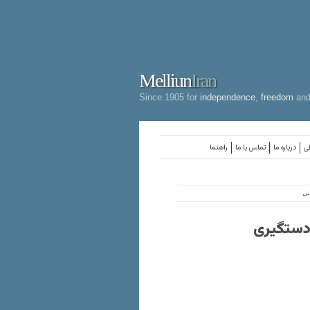
Melliun
Iran
Since 1905 for
independence
,
freedom
an
لی
درباره ما
تماس با ما
راهنما
نی
 دستگیری