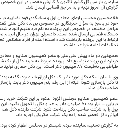
سازمان بازرسی کل کشور تاکنون ۸ گزارش مفصل
گزارش آن امروز تهیه و به مراجع قضایی ارسال شد.
غلامحسین محسنی اژه‌ای معاون اول و سخنگوی قوه قضاییه در
خود در پاسخ به سؤال خبرنگاری در خصوص پرونده دکل نفتی گفته 
مراحل مختلف در خصوص این پرونده به نام فرد متهم انجام شده 
دستگاه قضایی ارسال شده است. دادسرای تهران در حال انجام تح
ارتباط با این پرونده بازداشت شده است؛ البته از افراد مختلفی ت
تحقیقات ادامه خواهد داشت.
همچنین دو ماه پیش علی علی‌لو عضو کمیسیون صنایع و معادن 
درباره این پرونده توضیح داد: پرونده مربوط به خرید دکل از یک شرک
طباطبایی به‌قیمت ۸۷ میلیون دلار است. این دکل حفاری تولید سال ۱۹۸۲ است.
تا دکل بازسازی شود؛ البته از این رقم پنج میلیون دلار بابت بازسا
صاحب دکل ماند.
عضو کمیسیون صنایع مجلس افزود: علاوه بر این شرکت خریدار 
دریایی ــ قرار بود ۷۰ میلیون دلار بدهد و دکل را تحویل ب
پول را به شرکت صاحب دکل پرداخت نکرد. شرکت دارنده دکل هم ب
ایرانی دکل تعمیر شده را به یک شرکت مکزیکی اجاره داد.
به گزارش تسنیم،نماینده مردم شبستر در مجلس اظهار کرده بود: 