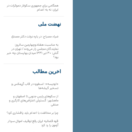
همگامی برای جمهوری سکولار دموکرات در
ایران: نه به اعدام
نهضت ملی
ضیاء مصباح: در باره دولت دکتر مصدق
به مناسبت هفتادوچهارمین سالروز:
نمایندگان مجلس زار می‌زدند/ تهران در
آتش؛ ۳۰ تیر ۱۳۳۱ میدان بهارستان چه خبر
بود؟
آخرین مطالب
«اودیسه»؛ اسطوره در قاب آی‌مکس و
تسخیر گیشه‌ها
از سکوهای پارس جنوبی تا اصفهان و
ماهشهر؛ گسترش اعتراض‌های کارگری و
صنفی
چرا بر مخالفت با اعدام باید پافشاری کرد؟
قوه قضائیه ایران رفع توقیف اموال سردار
آزمون را رد کرد