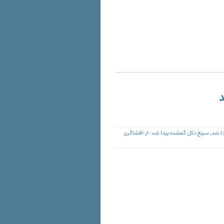
د
ا شد
سرنخ دکل گمشده پیدا شد؛ از افشاگری
,