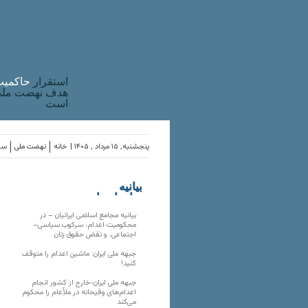
استقرار
حاکميت
هدف نهضت ملی 
است
پنجشنبه, ۱۵ مرداد , ۱۴۰۵ |
خانه
نهضت ملی
ساز
بیانیه
سازمان‌های
ملی
بیانیه مجامع اسلامی ایرانیان – در
محکومیت اعدام، سرکوب سیاسی–
اجتماعی، و نقض حقوق زنان
جبهه ملی ایران: ماشین اعدام را متوقف
کنید!
جبهه ملی ایران-خارج از کشور انجام
اعدام‌های وقیحانه در ملأِعام را محکوم
می‌کند