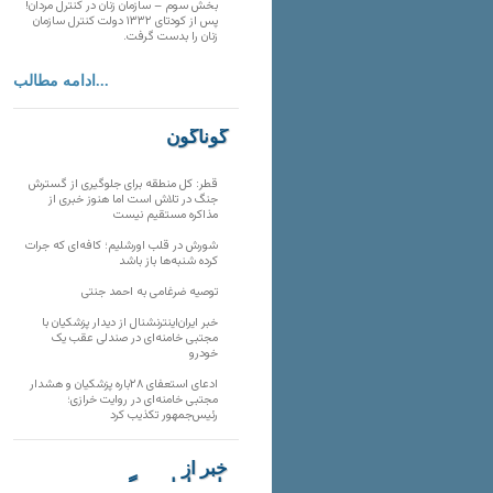
بخش سوم – سازمان زنان در کنترل مردان!
پس از کودتای ۱۳۳۲ دولت کنترل سازمان
زنان را بدست گرفت.
ادامه مطالب...
گوناگون
قطر: کل منطقه برای جلوگیری از گسترش
جنگ در تلاش است اما هنوز خبری از
مذاکره مستقیم نیست
شورش در قلب اورشلیم؛ کافه‌ای که جرات
کرده شنبه‌ها باز باشد
توصیه ضرغامی به احمد جنتی
خبر ایران‌اینترنشنال از دیدار پزشکیان با
مجتبی خامنه‌ای در صندلی عقب یک
خودرو
ادعای استعفای ۲۸باره پزشکیان و هشدار
مجتبی خامنه‌ای در روایت خرازی؛
رئیس‌جمهور تکذیب کرد
خبر از
تارنماهای دیگر