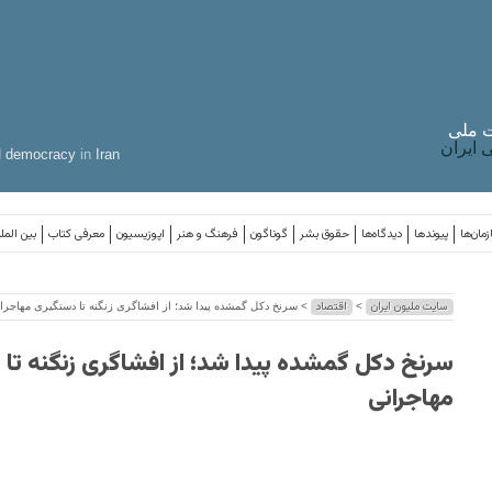
 ملی
ایران
d
democracy
in
Iran
مان‌ها
پیوندها
دیدگاه‌ها
حقوق بشر
گوناگون
فرهنگ و هنر
اپوزیسیون
معرفی کتاب
بین المل
سایت ملیون ایران
اقتصاد
>
> سرنخ دکل گمشده پیدا شد؛ از افشاگری زنگنه تا دستگیری مهاجرا
سرنخ دکل گمشده پیدا شد؛ از افشاگری زنگنه تا
مهاجرانی