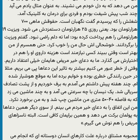
من می دهد که به دل خودم می نشیند. به عنوان مثال یادم می آید
چند شب پیش شیفت بودم و فردی برای درمان به کلینیک آمد.
شغلش را که پرسیدم گفت نگهبان است. حقوقش ماهی ۷۰۰
هزارتومان بود. یعنی روزی ۲۵ هزارتومان دستمزدش می شود. ویزیت ۱۹
هزارتومانی را هم پرداخت کرده بود؛ اما ته دلم راضی نبود. گفتم ویزیت
را برگردانند. خوشحالی اش حال من را خوب کرد. حتی همسرم از من
بهتر است وقتی ببیند کسی نیازمند است هزینه داروی او را هم در
اختیارش می گذارد. ما به دعای خیر مریض هایمان خیلی اعتقاد داریم.
وقتی از خطر عبور می کنیم بیشتر به تاثیر این دعاها پی می بریم. مثلا
در حین رانندگی خطری بوده و خوابم برده اما به موقع هوشیار شده
ام. چند هفته پیش داشتم می آمدم به برف خوردیم و از پشت تصادف
سریالی شد. یک نیسان با چه سرعتی می آمد و به چند ماشین می زد
که به فاصله ۴۰-۵۰ متری من ماشین چپ شد و به من برخورد نکرد.
من این اتفاق را به دعای خیر مردم می بینم. از سوی دیگر همین دعاها
به پولمان برکت می دهد و همین برایمان کافی است. البته ناسزاهای
مریض را هم نوش می گیرم.»
محبوبه مشتاق درباره علت کارهای انسان دوستانه ای که انجام می