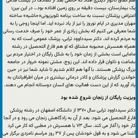
هم اتفاق ناگوار دیگری افتاد که خانمی بعد از تصادف در بیست قدمی
یک بیمارستان، بیست دقیقه بر روی زمین افتاده بود… در این بین؛
اعتراض پزشکان نسبت به ساخت برنامه تلویزیونی«حاشیه» ساخته
مهران مدیری در ایام نوروز را نیز از یاد نبرده اید. اما اینجا زوجی را به
شما معرفی می کنیم که بخش زیادی از عمر خود را صرف خدمت رسانی
به مردم کرده اند. دکتر سیدداوود ترابی، پزشک عمومی است که به
همراه همسرش محبوبه مشتاق که او هم فارغ التحصیل در رشته
مامایی است بخشی از زمان خود را به شکل رایگان در اختیار مردم بی
بضاعت و ناتوان قرار داده اند. این زوج، مشتی نمونه خروار در جامعه
بزرگ پزشکی هستند. با آنها هم کلام شدیم تا شاید شما نیز در حین
خواندن گزارش پزشکان و کادر درمانی بیشتری در میان اطرافیانتان به
یاد آورید که از این دست فعالیت های انسان دوستانه انجام می دهند.
ویزیت رایگان از زنجان شروع شده بود
دکتر سیدداوود ترابی سال ۱۳۷۰ از دانشگاه اصفهان در رشته پزشکی
فارغ التحصیل می شود. بعد از آن به زادگاهش زنجان می رود و در آنجا
کار خود را آغاز می کند. سال ۷۳ با همسرش در مطبی که کار می کرد
آشنا می شود و به قول خودشان پس از ۳۷ روز مراسم نامزدی برگزار می