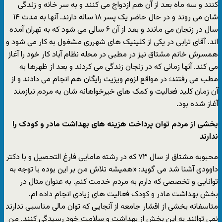
کنند و سه ماه بعد از آن هم ازدواج می کنند و به سر خانه و زندگی
شان می روند و در حال حاضر یک پسر ۱۸ ساله دارند. آنها به مدت ۱۴
سال در زنجان می مانند و بعد از آن ۶ سالی می شود که به تهران آمده
اند. آقای ترابی در یکی از کلینیک های شهرری مشغول به کار می شود و
همسرش خانم مشتاق نیز در مطبی در محله نظام آباد کار خود را آغاز
می کند. آنها زمانی که در زنجان زندگی می کردند و بعد از ظهرها به
مطب می رفتند؛ در مواقع لزوم ویزیت رایگان هم انجام می دادند و از
آن زمان کلید فعالیت و کمک های خیرخواهانه شان به مردم نیازمند
آغاز شده بود.
بخشی از مردم توان پرداخت هزینه های بهداشت مادر و کودک را
ندارند
محبوبه مشتاق از سال ۷۳ که در رشته مامایی فارغ التحصیل و با دکتر
داوودی آشنا شد می گوید: «همیشه تلاش من بر این بوده با توجه به
توانایی و تخصصی که دارم به مردم خدمت کنم. به عنوان مثال در
بخش بهداشت مادر و کودک فعالیت های زیادی انجام داده ام.
متاسفانه بخشی از اقشار جامعه از آنجایی که توان مالی مناسبی ندارند
نمی توانند به این بخش از بهداشت و سلامت خود رسیدگی کنند. من