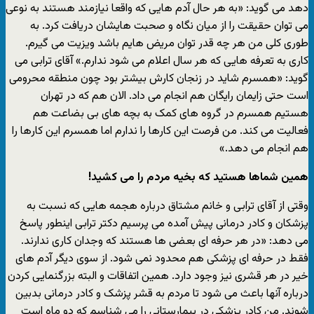
دهد می گوید: «به هر حال آدم هایی که واقعا نیازمند هستند به نوعی
می توان حقیقت را از میان نگاه و صحبت هایشان دریافت کرد. به
طوری کلی من هر چه قدر توان مریض هایم باشد ویزیت می گیرم.
کاری به تعرفه هایی که هر سال اعلام می شود ندارم.» آقای ترابی می
گوید: «همسرم شاید در زنجان کارش بیشتر بود چون منطقه محرومی
است حتی زایمان رایگان هم انجام می داد. الان هم که در تهران
هستیم همسرم در گروه های کمک به بچه های بی بضاعت هم
فعالیت می کند. من فرصت این کارها را ندارم اما همسرم این کارها را
هم انجام می دهد.»
همین شماها هستید که بخیه مردم را می کشید!
وقتی از آقای ترابی و خانم مشتاق درباره هجمه هایی که نسبت به
پزشکان و کادر درمانی پیش آمده می پرسیم دکتر ترابی اینطور پاسخ
می دهد: «در هر حرفه ای بعضی ها هستند که وجدان کاری ندارند.
فقط در حرفه ای پزشکی هم محدود نمی شود. از سوی دیگر آدم های
خیر در هر قشری نیز وجود دارد. همین اتفاقات و البته بزرگنمایی کردن
درباره آنها باعث می شود تا مردم به قشر پزشک و کادر درمانی بدبین
شوند. من کادر پزشکی در بیمارستانی را می شناسم که دو ماه است