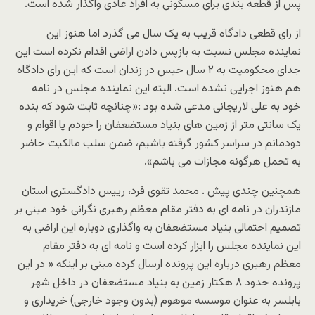
پس از قطعه بندی برای مسکونی به افراد عادی واگذار شده است.
از رای قطعی دادگاه قریب به یک سال می گذرد اما هنوز این
نماینده مجلس نسبت به بازپس دادن اراضی اقدام نکرده است این
جدای محکومیت به ۲ سال حبس در زندان است که این رای دادگاه
هم هنوز اجرایی نشده است. البته این نماینده مجلس در نامه
خود به علی لاریجانی مدعی شده بود :«چنانچه ثابت شود که بنده
یک سانتی متر از زمین های بنیاد مستضعفان را خودم یا اقوام و
دودمانم در سراسر کشور گرفته باشیم، ضمن سلب مالکیت حاضر
به تحمل هرگونه مجازات می باشم».
همچنین چندی پیش . محمد تقوی فرد، رییس دادگستری استان
مازندران در نامه ای به دفتر مقام معظم رهبری نگرانی خود مبنی بر
تصمیم احتمالی بنیاد مستضعفان به واگذاری دوباره این اراضی به
این نماینده مجلس را ابزار کرده است و نامه ای به دفتر مقام
معظم رهبری درباره این پرونده ارسال کرده مبنی بر اینکه « در این
پرونده حدود ۸ هکتار زمین به بنیاد مستضعفان در داخل شهر
بابلسر به عنوان موسسه موهوم (بدون وجود خارجی) خریداری و