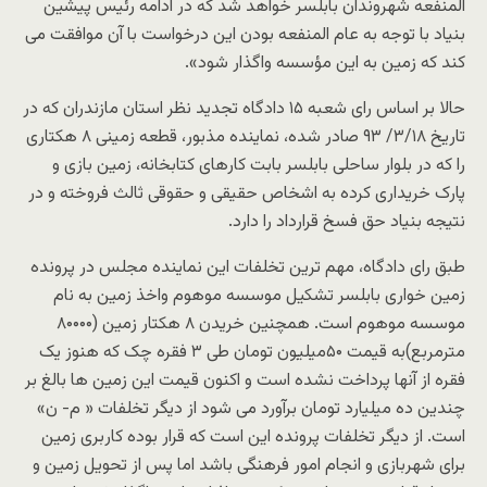
المنفعه شهروندان بابلسر خواهد شد که در ادامه رئیس پیشین
بنیاد با توجه به عام المنفعه بودن این درخواست با آن موافقت می
کند که زمین به این مؤسسه واگذار شود».
حالا بر اساس رای شعبه ۱۵ دادگاه تجدید نظر استان مازندران که در
تاریخ ۳/۱۸/ ۹۳ صادر شده، نماینده مذبور، قطعه زمینی ۸ هکتاری
را که در بلوار ساحلی بابلسر بابت کارهای کتابخانه، زمین بازی و
پارک خریداری کرده به اشخاص حقیقی و حقوقی ثالث فروخته و در
نتیجه بنیاد حق فسخ قرارداد را دارد.
طبق رای دادگاه، مهم ترین تخلفات این نماینده مجلس در پرونده
زمین خواری بابلسر تشکیل موسسه موهوم واخذ زمین به نام
موسسه موهوم است. همچنین خریدن ۸ هکتار زمین (۸۰۰۰۰
مترمربع)به قیمت ۵۰میلیون تومان طی ۳ فقره چک که هنوز یک
فقره از آنها پرداخت نشده است و اکنون قیمت این زمین ها بالغ بر
چندین ده میلیارد تومان برآورد می شود از دیگر تخلفات « م- ن»
است. از دیگر تخلفات پرونده این است که قرار بوده کاربری زمین
برای شهربازی و انجام امور فرهنگی باشد اما پس از تحویل زمین و