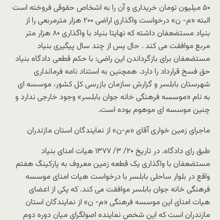
۵۰ میلیون تومان خریداری و آن را به اشخاص حقوقی فروخته است
البته «م- ن» درخواست واگذاری اراضی ۲۰۰ هزار مترمربعی را از
بنیاد مستضعفان داشته که نهایتا بنیاد با واگذاری ۸۰ هزار متر
مربع موافقت می کند . حال پس از چند سال پیگیری بنیاد
مستضعفان برای بازگرداندن این راضی؛ با حکم قطعی دادگاه بنیاد
حق فسخ قرارداد را دارد. همچنین به استناد نامه فرمانداری
شهرستان بابلسر و گزارش سازمان بازرسی کل کشور، موسسه ای
به نام «موسسه فرهنگی خانه جوان بابلسر» وجود خارجی ندارد و
چنین موسسه ای موهوم بوده است.
ماجرای زمین خواری آقای «م-ن» از نمایندگان استان مازندران
طبق رای دادگاه، در تاریخ ۲۰/ ۳/ ۱۳۷۷ هیات امنای بنیاد
مستضعفان با واگذاری یک قطعه زمین معروف به پارکینگ هفتم
واقع در بلوار ساحلی بابلسر با درخواست هیات امنای موسسه
فرهنگی خانه جوان بابلسر موافقت می کند. که یکی از اعضای
هیات امنای این موسسه فرهنگی «م- ن» از نمایندگان استان
مازندران است که این شخص نماینده اصولگرای میان دوره دوم