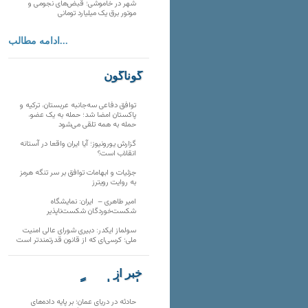
شهر در خاموشی؛ قبض‌های نجومی و
موتور برق یک میلیارد تومانی
ادامه مطالب...
گوناگون
توافق دفاعی سه‌جانبه عربستان، ترکیه و
پاکستان امضا شد؛ حمله به یک عضو،
حمله به همه تلقی می‌شود
گزارش یورونیوز؛ آیا ایران واقعا در آستانه
انقلاب است؟
جزئیات و ابهامات توافق بر سر تنگه هرمز
به روایت رویترز
امیر طاهری – ایران: نمایشگاه
شکست‌خوردگان شکست‌ناپذیر
سولماز ایکدر: دبیری شورای عالی امنیت
ملی؛ کرسی‌ای که از قانون قدرتمندتر است
خبر از
تارنماهای دیگر
حادثه در دریای عمان؛ بر پایه داده‌های