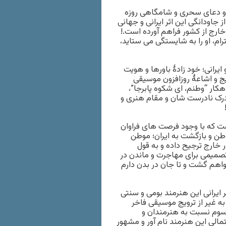
 و دعای سحری و شامگاهی روزه
ز جاودانگی این اثر ایرانی و جهانی
خارج از کشور فراهم آورده است.!
رام، او را به شایستگی می ستاید،
ایرانی؛ خود زادۀ باورها و هویت
ج و اشاعۀ روزافزون موسیقی
هکار “وطنم، ای شکوه پابرجا”،
درک نادرست شان و مقام هنری و
ست که با وجود فرصت های فراوان
وطن و بازگشت به ایران؛ موطن
 خارج ترجیح داده و به قول
صمیمی برای مهاجرت و ماندن در
خواهم گشت و تا جان در بدن دارم
ایرانی این هنرمند بومی و سنتی
به غیر از ترویج موسیقی فاخر
رسوم نسبت به هنرمندان و
الی این هنرمند نام آور و مشهور