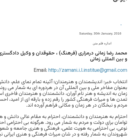
-
Saturday, 30th January, 2016
اندازه قلم متن
محمد رضا زمانی درمزاری (فرهنگ) ، حقوقدان و وکیل دادگست
و بین المللی زمانی
Email:
http://zamani.i.l.institue@gmail.com
انتخاب خبر: اندیشمندان و هنرمندان؛ آئینه تمام نمای علم، دان
بعنوان مفاخر ملی و بین المللی آن در هردوره ای به شمار می رو
زمان به اندیشه و هنر نام آوران، دانشمندان و هنرمندان فاخری اس
تمدن ها و میراث فرهنگی کشور را رقم زده و بارقه ای از امید، ا
مردم و نبخگان در هر زمان و مکانی فراهم آورده اند.
احترام به هنرمندان و دانشمندان، احترام به مقام عالی دانش و ه
توامان برای دولت و مردم به شمار می رود. هرگونه بی احترامی اح
نوعی، بی احترامی به هویت علمی، فرهنگی و هنری جامعه و شعور
شهروندان به شمار رفته و در شان میراث فرهنگی و هنری ایرانی نیز