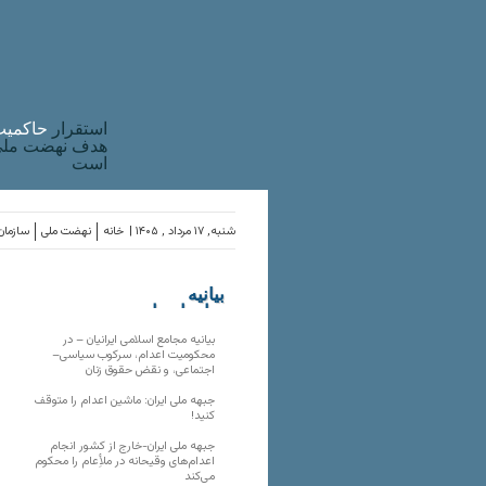
استقرار
حاکميت
هدف نهضت ملی 
است
شنبه, ۱۷ مرداد , ۱۴۰۵ |
خانه
نهضت ملی
سازمان‌
بیانیه
سازمان‌های
ملی
بیانیه مجامع اسلامی ایرانیان – در
محکومیت اعدام، سرکوب سیاسی–
اجتماعی، و نقض حقوق زنان
جبهه ملی ایران: ماشین اعدام را متوقف
کنید!
جبهه ملی ایران-خارج از کشور انجام
اعدام‌های وقیحانه در ملأِعام را محکوم
می‌کند