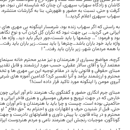
کاشان و زادگاه سهراب سپهری، آن چنان که شایسته اش نبود، مور
گرفت و حتی، نسبت به حضور و ظهورش، بنا به گزارشات منتشره، 
سهراب سپهری اعلام گردید…!
به راستی که اگر سهراب زنده بود، شرمسار اینگونه بی مهری های
ایرانی می گردید… بی جهت نبود که نگران گِل کردن آب و نوع نگاه
بود و فرمود: “… چشمها را باید شست،جور دیگر باید دید.. واژه ها 
واژه باید خود باران باشد…چترها را باید بست…زیر باران باید رفت…فکر
با همه مردمان شهر، زیر باران باید رفت…” !
گرچه، مواضع بسیاری از هنرمندان و نیز مدیر محترم خانه سینمای
معتمد آریا و آقای سالار عقیلی، حسب مورد ارزشمند و قابل تقدیر
مبنای حقوقی و قانونی باید در مقام توجیه این بی مهری ها و تخد
محترم و ارزشمند برآمد و آنرا تفسیر کرد؟ کدامین آموزه های شرع
آبروی مومن را اینگونه مورد تاکید قرار داده است!؟
مبنای جرم انگاری حضور و گفتگوی یک هنرمند نام آور ایرانی چون 
خارجی که در جهت ترویج و معرفی موسیقی و هنری فاخر ایرانی و 
حاکمیتی بوده است، چیست و چرا باید با هنرمندان و نام آوران هنری 
حتی، قبل از شنیدن حرف و اظهارات وی و احترام به “حق دفاع ” او
محترم و در پناه قانون، با پیش داوری و قضاوتهای نادرست و جهت
گوناگون، موجبات رنجش این هنرمند نامی و مردم هنردوست ایرانی 