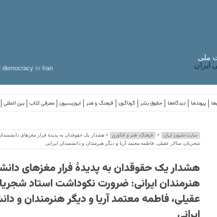
 ملی
ایران
d
democracy
in
Iran
ها
پیوندها
دیدگاه‌ها
حقوق بشر
گوناگون
فرهنگ و هنر
اپوزیسیون
معرفی کتاب
بین المللی
سایت ملیون ایران
فرهنگ، هنر و فنآوری
>
> هشدار یک حقوقدان به پدیدۀ فرار مغزهای دانشمندان
شجریان، سالار عقیلی، فاطمه معتمد آریا و دیگر هنرمندان و دانشمندان ایرانی
هشدار یک حقوقدان به پدیدۀ فرار مغزهای دانش
هنرمندان ایرانی: ضرورت نکوداشت استاد شجریان
عقیلی، فاطمه معتمد آریا و دیگر هنرمندان و دا
ایرانی