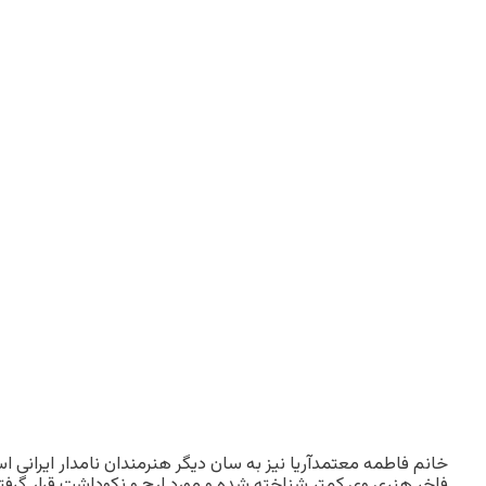
خانم فاطمه معتمدآریا نیز به سان دیگر هنرمندان نامدار ایرانی
فاخر هنری وی کمتر شناخته شده و مورد ارج و نکوداشت قرار گرفت