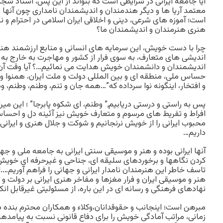
آیا جامعه ایرانی در شرایطی است که بتواند از این پس، استاد شجری
معتمد آریا ها و دیگر هندمندان و اندیشمندان نامداری چون آنها 
است؛ آموزه های شرعی، دینی و اخلاقی ایران اسلامی در احترام و
هنری هنرمندان و اندیشمندان ما؟
چرا با دست خویش، این سرمایه های انسانی و منابع ارزشمند هنری
اندیشی های متعارف، به سوی فرار از کشور و مهاجرت به خارج به م
اندیشمندان و دانشمندان خویش هدایت می نمائیم…؟ آیا وقت آن 
حساس ملی، منطقه ای و بین المللی دولت و ملت ایران، همنوا و ه
و افتخار، اینگونه نوا سرداده که”…همه جان و تنم، وطنم، وطنم، و
پس به راستی و درستی دریابیم,” وطنم، ای شکوه پابرجا” ؛ این میراث
افراط و تفریط های مرسوم و متعارف خویش نیز آئینه دل و احس
محبوب ایرانی را از خویش نرنجانیم و شوکت و جلال هنری و ایرانی آ
داریم…
آنها ایرانی بوده و هنر و موسیقی سنتی ایرانی به جامعه ملی و ج
کردن نگاهها و برخوردهای سلیقه ای، جناحی و غیرحرفه ای خویش
تاسف خاطر این هنرمندان نامدار ایرانی و جهانی را فراهم آوریم….
هنر و موسیقی ایران و فرار مغزها و مفاخر هنری ایرانی بر دولت 
نهادهای فرهنگی و رسانه ای در این باره، از مسئولیتی غیرقابل انکار
مبرهن است؛ اینجانب و حقوقدانان،وکلاء و همکاران محترم بنده 
زمانی، مراتب آمادگی خویش را برای دفاع قانونی نسبت به پیامد