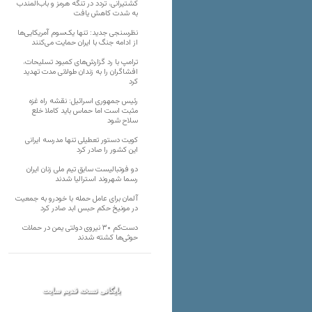
کشتیرانی، تردد در تنگه هرمز و باب‌المندب
به شدت کاهش یافت
نظرسنجی جدید: تنها یک‌سوم آمریکایی‌ها
از ادامه جنگ با ایران حمایت می‌کنند
ترامپ با رد گزارش‌های کمبود تسلیحات،
افشاگران را به زندان طولانی مدت تهدید
کرد
رئیس‌ جمهوری اسرائیل: نقشه راه غزه
مثبت است اما حماس باید کاملا خلع
سلاح شود
کویت دستور تعطیلی تنها مدرسه ایرانی
این کشور را صادر کرد
دو فوتبالیست سابق تیم ملی زنان ایران
رسما شهروند استرالیا شدند
آلمان برای عامل حمله با خودرو به جمعیت
در مونیخ حکم حبس ابد صادر کرد
دست‌کم ۳۰ نیروی دولتی یمن در حملات
حوثی‌ها کشته شدند
بایگانی نسخه قدیم سایت