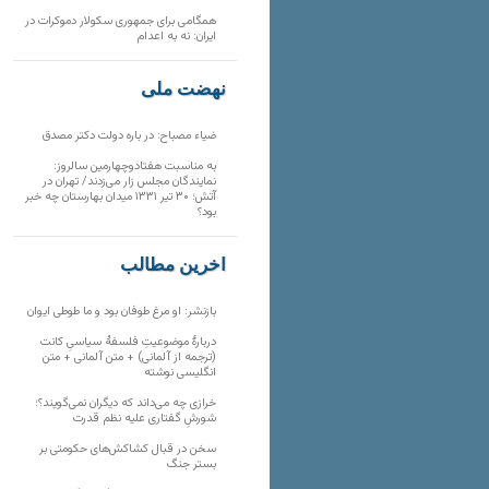
همگامی برای جمهوری سکولار دموکرات در
ایران: نه به اعدام
نهضت ملی
ضیاء مصباح: در باره دولت دکتر مصدق
به مناسبت هفتادوچهارمین سالروز:
نمایندگان مجلس زار می‌زدند/ تهران در
آتش؛ ۳۰ تیر ۱۳۳۱ میدان بهارستان چه خبر
بود؟
آخرین مطالب
بازنشر: او مرغ طوفان بود و ما طوطی ایوان
دربارهٔ موضوعیتِ فلسفهٔ سیاسیِ کانت
(ترجمه از آلمانی) + متن آلمانی + متن
انگلیسی نوشته
خرازی چه می‌داند که دیگران نمی‌گویند؟؛
شورشِ گفتاری علیه نظم قدرت
سخن در قبال کشاکش‌های حکومتی بر
بستر جنگ