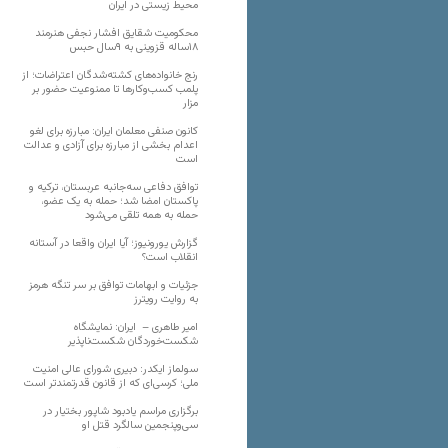
محیط زیستی در ایران
محکومیت شقایق افشار نجفی هنرمند
۱۸ساله قزوینی به ۹سال حبس
رنج خانواده‌های کشته‌شدگان اعتراضات؛ از
پلمب کسب‌وکارها تا ممنوعیت حضور بر
مزار
کانون صنفی معلمان ایران: مبارزه برای لغو
اعدام بخشی از مبارزه برای آزادی و عدالت
است
توافق دفاعی سه‌جانبه عربستان، ترکیه و
پاکستان امضا شد؛ حمله به یک عضو،
حمله به همه تلقی می‌شود
گزارش یورونیوز؛ آیا ایران واقعا در آستانه
انقلاب است؟
جزئیات و ابهامات توافق بر سر تنگه هرمز
به روایت رویترز
امیر طاهری – ایران: نمایشگاه
شکست‌خوردگان شکست‌ناپذیر
سولماز ایکدر: دبیری شورای عالی امنیت
ملی؛ کرسی‌ای که از قانون قدرتمندتر است
برگزاری مراسم یادبود شاپور بختیار در
سی‌وپنجمین سالگرد قتل او