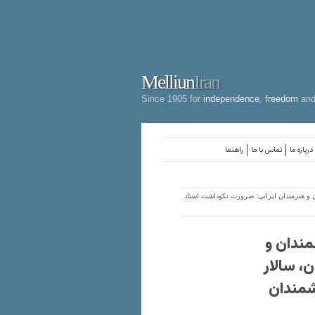
Melliun
Iran
Since 1905 for
independence
,
freedom
an
درباره ما
تماس با ما
راهنما
 و هنرمندان ایرانی: ضرورت نکوداشت استاد
مندان و
، سالار
نشمندان