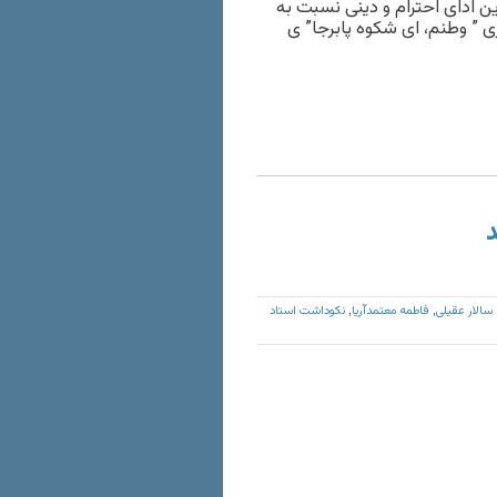
ین ادای احترام و دینی نسبت به
 ” وطنم، ای شکوه پابرجا” ی
د
سالار عقیلی
فاطمه معتمدآریا
نکوداشت استاد
,
,