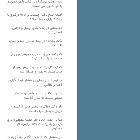
پیام روشن پزشکیان در گفت‌و‌گوی تصویری
با مرد نامرئی: من هستم!
لایحه صلح ترکیه چیست و آیا به درگیری با
پ‌ک‌ک پایان خواهد داد؟
دو زندانی در زندان های اردبیل و دزفول
اعدام شدند
رگبار پراکنده در نیمه شمالی استان تهران
تا شنبه
قدرت‌مندترین تلسکوپ خورشیدی جهان
چه چیزی را آشکار کرد؟
زندان لاکان رشت؛ حمزه درویش پس از
ضرب‌وشتم به بهداری منتقل شد
چاقوی اصیل زنجان زیر فشار فولاد گران و
اجناس تقلبی ارزان
مشهد؛ ۲۰ برابر شدن پلمب واحدهای
صنفی نسبت به سال گذشته
باد و گردوخاک در بخش‌هایی از کشور/
دریای مازندران مواج است
متا به اتهام ایجاد «مزاحمت عمومی» برای
کودکان به پرداخت ۵۶۷ میلیون دلار
محکوم شد
در هفته‌ای که گذشت؛ نگاهی به گزارشات