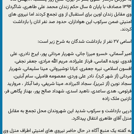
۱۳۹۴ مصادف با پایان ۵ سال حکم زندان محمد علی طاهری، شاگردان
وی مقابل زندان اوین برای استقبال از وی تجمع کردند اما نیروی های
امنیتی ضمن سرکوب این هواداران، حدود صد نفر انان را بازداشت
کردند.
اسامی ۲۷ نفر از بازداشت شدگان به شرح زیر است:
امیر آسمانی، خسرو میرزا جانی، شهریار مردانی پور، ایرج نادری، علی
فدوی، نویده الماسی، فرناز علیزاده، مریم الله مرادی، جعفر نجفی،
افسون اسلامی، نیره جعفری، کیانا نوشیروانی، مینا سلیمانی، شهریار
مردانی (از شهر کرد)، نادر علی وردی، معصومه فامیلی، سام آبتین،
سجاد نوین (از تبریز)، سجاد اکبرزاده، مینا شریفی، رضا آبکار ، مروارید
فرتومی، هدی ساعدی، ناهید اسدی، شهداد صالح پور، بهناز پگاهی فر،
نازنین ملک زاده
درپی بازداشت و سرکوب شدید این شهروندان محل تجمع به مقابل
منزل آقای طاهری انتقال پیداکرد.
به گفته یک منبع آگاه در حال حاضر نیروی های امنیتی اطراف منزل وی