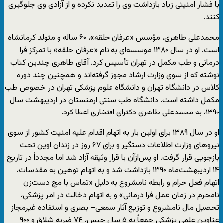
با فشار امنیتی زیاد بازداشت وی را تمدید نکرده و از آزادی وی جلوگیری
کنند.
محمدعلی طاهری، مؤسس «عرفان حلقه»، ۶۰ ساله و متولد کرمانشاه
است. او در سال ۱۳۸۰ موسسه‌ای به نام «عرفان حلقه» با تمرکز فرا
درمانی و طب مکمل در تهران تأسیس کرد. آقای طاهری چندین کتاب
نوشته که از سوی وزارت ارشاد مجوز گرفته‌اند و همچنین چند دوره
کلاس در دانشگاه تهران و دانشگاه علوم پزشکی تهران در خصوص طب
مکمل داشته است. دانشگاه طب سنتی ارمنستان در اردیبهشت سال
۱۳۹۰، به محمدعلی طاهری دکترای افتخاری اعطا کرد.
او در سال ۱۳۸۹ برای اولین بار به اتهام اقدام علیه امنیت کشور از سوی
نیروهای وزارت اطلاعات دستگیر و برای ۶۷ روز در زندان اوین تحت
بازجویی قرار گرفت. او پس‌ازآن با قرار وثیقه آزاد شد اما مجدداً در تاریخ
۱۴ اردیبهشت‌ماه ۱۳۹۰ بازداشت شد و به اتهام توهین به مقدسات،
اتهام فعل حرام و رابطه نامشروع به دلیل «تماس با مچ دست‌زن
نامحرم در زمان عمل فرا درمانی» و به اتهام دخالت در امر پزشکی،
تحصیل مال نامشروع و توزیع آثار سمعی– بصری و استفاده غیرمجاز
عناوین علمی پزشکی جمعاً به ۵ سال حبس، ۷۴ ضربه شلاق و ۹۰۰