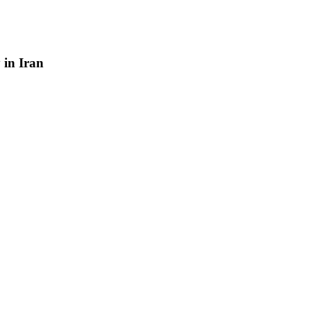
y
in
Iran