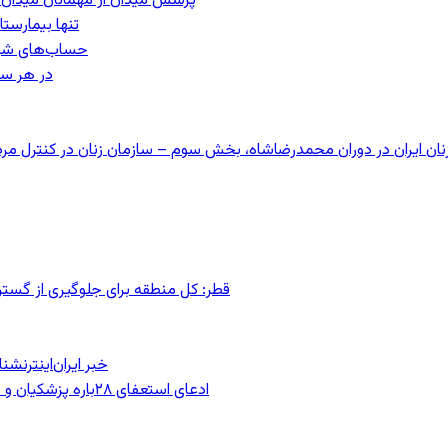
پرسش میدان از مهمانان میدان: مردم کیست؟
تنها بیمارست
حساب‌های شرکت ملی نفت ب
در هر سا
قطر: کل منطقه برای جلوگیری از گس
خبر ایران‌اینترنش
ادعای استعفای ۲۸باره پزشکیان و هشدار مجتبی خامنه‌ای در روایت خرازی؛ رئیس‌جمهور تکذیب کرد