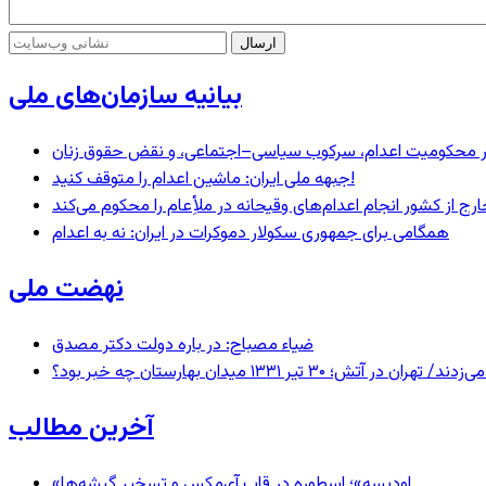
بیانیه سازمان‌های ملی
– در محکومیت اعدام، سرکوب سیاسی–اجتماعی، و نقض حقوق زنان
جبهه ملی ایران: ماشین اعدام را متوقف کنید!
رج از کشور انجام اعدام‌های وقیحانه در ملأِعام را محکوم می‌کند
همگامی برای جمهوری سکولار دموکرات در ایران: نه به اعدام
نهضت ملی
ضیاء مصباح: در باره دولت دکتر مصدق
 ۱۳۳۱ میدان بهارستان چه خبر بود؟
آخرین مطالب
«اودیسه»؛ اسطوره در قاب آی‌مکس و تسخیر گیشه‌ها