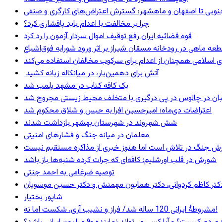
نوبی تا اصفهان و ماهشهر؛ گسترش اعتراض‌های کارگری و صنفی
چرا بر مخالفت با اعدام باید پافشاری کرد؟
قوه قضائیه ایران رفع توقیف اموال سردار آزمون را رد کرد
 اسلامی همچنان از اعدام برای سرکوب مخالفان استفاده می‌کند
آتش برای دهمین‌بار، در میانکاله زبانه کشید
یک کافه کتاب در مشهد پلمب شد
ان در چالوس در پی درگیری با متخلف محیط زیستی مجروح شد
اعتراضات دی‌ماه؛ امیرحسین افرا به حبس و شلاق محکوم شد
شش شهروند در شهرستان بهشهر بازداشت شدند
معلمان در میانه جنگ و فشارهای امنیتی
ترش جنگ در تلاش است اما هنوز خبری از مذاکره مستقیم نیست
شورش در قلب اورشلیم؛ کافه‌ای که جرات کرده شنبه‌ها باز باشد
توصیه ضرغامی به احمد جنتی
ی، دکتر کاظم کردوانی، دکتر همایون مهمنش و دکتر حسین موسویان
شاپور بختیار
مشروطۀ ایرانی 120 ساله شد/ فراز و نشیب آری، شکست اما نه!