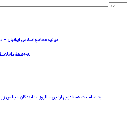
بیانیه مجامع اسلامی ایرانیان 
جبهه ملی ایران-خا
به مناسبت هفتادوچهارمین سالروز: نمایندگان مجلس زار می‌زدند/ تهران در آتش؛ ۳۰ تیر