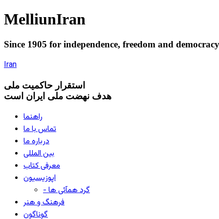
Melliun
Iran
Since 1905 for
independence
,
freedom
and
democrac
Iran
استقرار
حاکميت ملی
هدف نهضت ملی ایران است
راهنما
تماس با ما
درباره ما
بین المللی
معرفی کتاب
اپوزیسیون
- گرد همآئی ها
فرهنگ و هنر
گوناگون