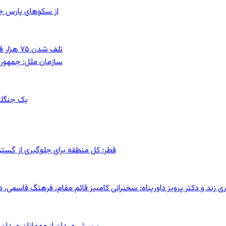
از سکوهای پارس ج
تلف شدن ۷۵ هزار قطعه ماهی در رودخانه مسقان شیراز بر اثر ورود شورابه فوق‌اشباع
سازمان ملل: جمهوری
یک جنگلب
قطر: کل منطقه برای جلوگیری از گس
کری زند و دکتر پرویز داورپناه: سخنرانی کامبیز قائم مقام، فرهنگ قاسم