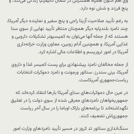
وی هم اکنون همراه همسرش در شمال کالیفرنیا زندگی می‌کند، و
پنج فرزند و شش نوه دارد.
به رغم تأیید صلاحیت آزیتا راجی و پنج سفیر و نماینده دیگر آمریکا،
چند نامزد بلندپایه دیگر همچنان منتظر تأیید نهایی از سوی سنا
هستند که از جمله آنها می‌توان به کمیسیونر تشکیلات دارویی و
غذایی آمریکا، و همچنین آدام زوبین، معاون وزارت خزانه‌داری
آمریکا در امور تروریسم و اطلاعات مالی اشاره کرد.
از جمله مخالفان نامزد پیشنهادی برای پست کمیسر غذا و داروی
آمریکا، برنی سندرز، سناتور ورمونت و نامزد دموکرات انتخابات
ریاست‌جمهوری آمریکاست.
در عین حال دموکرات‌های سنای آمریکا بار‌ها انتقاد کرده‌اند که
جمهوریخواهان نامزدهای معرفی شده از سوی دولت را در تعلیق
نگهداشته‌اند تا برنامه‌های باراک اوباما را در سال آخر ریاست
جمهوری‌اش تضعیف کنند.
سنگ‌اندازی سناتور تد کروز در مسیر تأیید نامزدهای وزارت امور