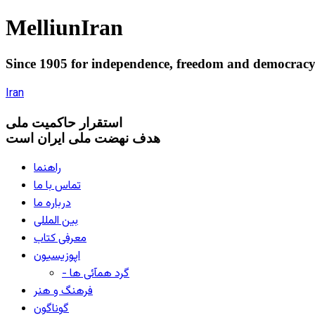
Melliun
Iran
Since 1905 for
independence
,
freedom
and
democrac
Iran
استقرار
حاکميت ملی
هدف نهضت ملی ایران است
راهنما
تماس با ما
درباره ما
بین المللی
معرفی کتاب
اپوزیسیون
- گرد همآئی ها
فرهنگ و هنر
گوناگون