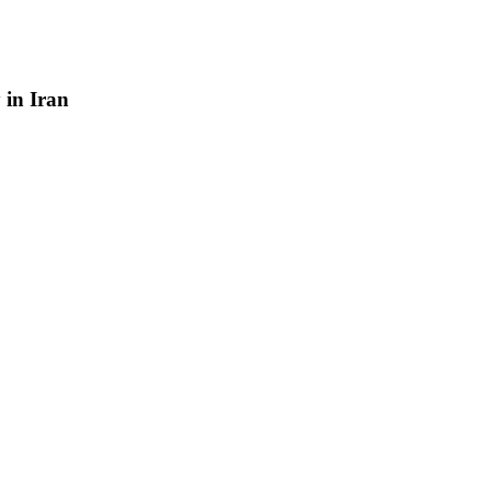
y
in
Iran