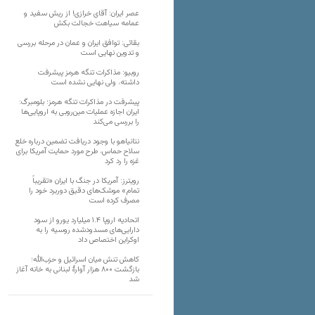
عصر ایران: آقای خرازی! از ریش سفید و
عمامه سیاهت خجالت بکش
بقائی: توافق ایران و عمان در مرحله بررسی
و تدوین نهایی است
روبیو: مذاکرات تنگه هرمز پیشرفت
داشته، ولی نهایی نشده است
پیشرفت در مذاکرات تنگه هرمز؛ بلومبرگ:
ایران اجازه عملیات مین‌روبی به اروپایی‌ها
را بررسی می‌کند
نتانیاهو با وجود دریافت تضمین درباره خلع
سلاح حماس، طرح مورد حمایت آمریکا برای
غزه را رد کرد
رویترز: آمریکا در جنگ با ایران «تقریباً
تمام» موشک‌های دقیق دوربرد خود را
مصرف کرده است
اتحادیه اروپا ۱.۴ میلیارد یورو از سود
دارایی‌های مسدودشده روسیه را به
اوکراین ‏اختصاص داد
کاهش تنش میان اسرائیل و حزب‌الله؛
بازگشت ۸۰۰ هزار آوارۀ لبنانی به خانه‌ آغاز
شد