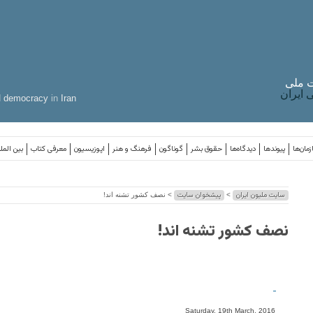
 ملی
ایران
d
democracy
in
Iran
مان‌ها
پیوندها
دیدگاه‌ها
حقوق بشر
گوناگون
فرهنگ و هنر
اپوزیسیون
معرفی کتاب
بین المل
سایت ملیون ایران
پیشخوان سایت
>
> نصف کشور تشنه اند!
نصف کشور تشنه اند!
-
Saturday, 19th March, 2016