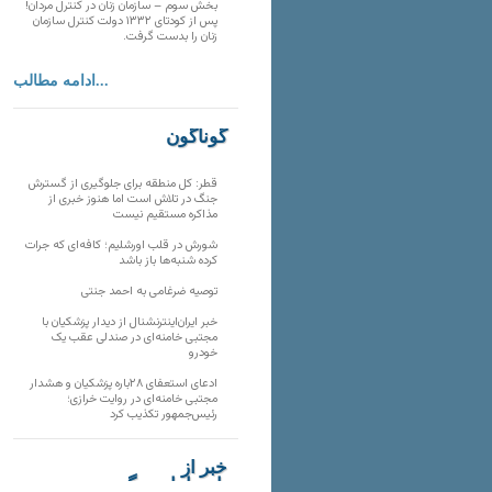
بخش سوم – سازمان زنان در کنترل مردان!
پس از کودتای ۱۳۳۲ دولت کنترل سازمان
زنان را بدست گرفت.
ادامه مطالب...
گوناگون
قطر: کل منطقه برای جلوگیری از گسترش
جنگ در تلاش است اما هنوز خبری از
مذاکره مستقیم نیست
شورش در قلب اورشلیم؛ کافه‌ای که جرات
کرده شنبه‌ها باز باشد
توصیه ضرغامی به احمد جنتی
خبر ایران‌اینترنشنال از دیدار پزشکیان با
مجتبی خامنه‌ای در صندلی عقب یک
خودرو
ادعای استعفای ۲۸باره پزشکیان و هشدار
مجتبی خامنه‌ای در روایت خرازی؛
رئیس‌جمهور تکذیب کرد
خبر از
تارنماهای دیگر