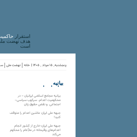
استقرار
حاکميت
هدف نهضت ملی 
است
پنجشنبه, ۱۵ مرداد , ۱۴۰۵ |
خانه
نهضت ملی
ساز
بیانیه
سازمان‌های
ملی
بیانیه مجامع اسلامی ایرانیان – در
محکومیت اعدام، سرکوب سیاسی–
اجتماعی، و نقض حقوق زنان
جبهه ملی ایران: ماشین اعدام را متوقف
کنید!
جبهه ملی ایران-خارج از کشور انجام
اعدام‌های وقیحانه در ملأِعام را محکوم
می‌کند