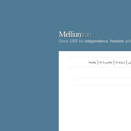
Melliun
Iran
Since 1905 for
independence
,
freedom
an
لی
درباره ما
تماس با ما
راهنما