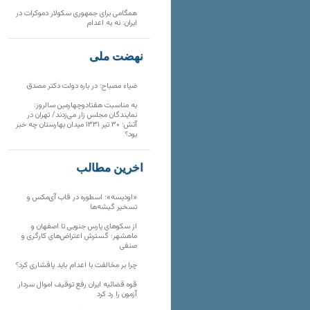
همگامی برای جمهوری سکولار دموکرات در
ایران: نه به اعدام
نهضت ملی
ضیاء مصباح: در باره دولت دکتر مصدق
به مناسبت هفتادوچهارمین سالروز:
نمایندگان مجلس زار می‌زدند/ تهران در
آتش؛ ۳۰ تیر ۱۳۳۱ میدان بهارستان چه خبر
بود؟
آخرین مطالب
«اودیسه»؛ اسطوره در قاب آی‌مکس و
تسخیر گیشه‌ها
از سکوهای پارس جنوبی تا اصفهان و
ماهشهر؛ گسترش اعتراض‌های کارگری و
صنفی
چرا بر مخالفت با اعدام باید پافشاری کرد؟
قوه قضائیه ایران رفع توقیف اموال سردار
آزمون را رد کرد