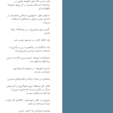
تلف شدن ۷۵ هزار قطعه ماهی در
رودخانه مسقان شیراز بر اثر ورود شورابه
فوق‌اشباع
سازمان ملل: جمهوری اسلامی همچنان از
اعدام برای سرکوب مخالفان استفاده
می‌کند
آتش برای دهمین‌بار، در میانکاله زبانه
کشید
یک کافه کتاب در مشهد پلمب شد
یک جنگلبان در چالوس در پی درگیری با
متخلف محیط زیستی مجروح شد
اعتراضات دی‌ماه؛ امیرحسین افرا به حبس
و شلاق محکوم شد
شش شهروند در شهرستان بهشهر
بازداشت شدند
معلمان در میانه جنگ و فشارهای امنیتی
قطر: کل منطقه برای جلوگیری از گسترش
جنگ در تلاش است اما هنوز خبری از
مذاکره مستقیم نیست
شورش در قلب اورشلیم؛ کافه‌ای که جرات
کرده شنبه‌ها باز باشد
توصیه ضرغامی به احمد جنتی