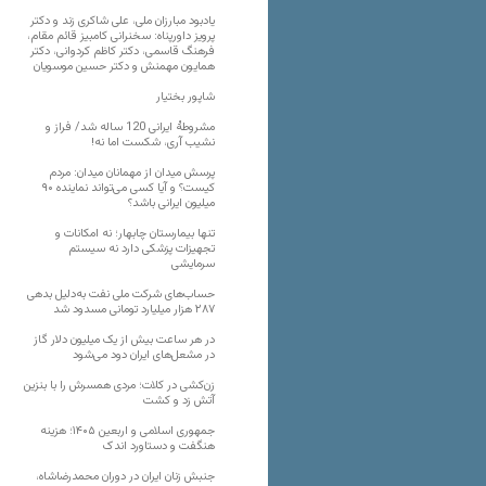
یادبود مبارزان ملی، علی شاکری زند و دکتر
پرویز داورپناه: سخنرانی کامبیز قائم مقام،
فرهنگ قاسمی، دکتر کاظم کردوانی، دکتر
همایون مهمنش و دکتر حسین موسویان
شاپور بختیار
مشروطۀ ایرانی 120 ساله شد/ فراز و
نشیب آری، شکست اما نه!
پرسش میدان از مهمانان میدان: مردم
کیست؟ و آیا کسی می‌تواند نماینده ۹۰
میلیون ایرانی باشد؟
تنها بیمارستان چابهار؛ نه امکانات و
تجهیزات پزشکی دارد نه سیستم
سرمایشی
حساب‌های شرکت ملی نفت به‌دلیل بدهی
۲۸۷ هزار میلیارد تومانی مسدود شد
در هر ساعت بیش از یک میلیون دلار گاز
در مشعل‌های ایران دود می‌شود
زن‌کشی در کلات؛ مردی همسرش را با بنزین
آتش زد و کشت
جمهوری اسلامی و اربعین ۱۴۰۵؛ هزینه
هنگفت و دستاورد اندک
جنبش زنان ایران در دوران محمدرضاشاه،