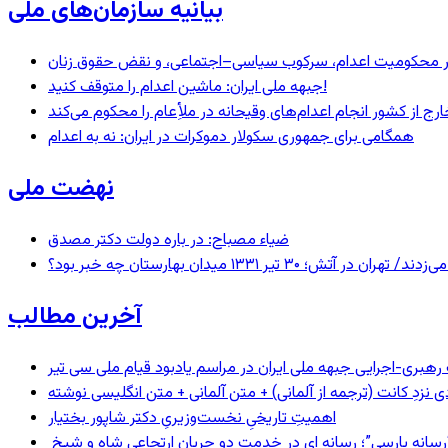
بیانیه سازمان‌های ملی
– در محکومیت اعدام، سرکوب سیاسی–اجتماعی، و نقض حقوق زنان
جبهه ملی ایران: ماشین اعدام را متوقف کنید!
رج از کشور انجام اعدام‌های وقیحانه در ملأِعام را محکوم می‌کند
همگامی برای جمهوری سکولار دموکرات در ایران: نه به اعدام
نهضت ملی
ضیاء مصباح: در باره دولت دکتر مصدق
 ۱۳۳۱ میدان بهارستان چه خبر بود؟
آخرین مطالب
ری-اجرایی جبهه ملی ایران در مراسم یادبود قیام ملی سی تیر
دی نزدِ کانت (ترجمه از آلمانی) + متن آلمانی + متن انگلیسی نوشته
اهمیتِ تاریخیِ نخست‌وزیریِ دکتر شاپور بختیار
انه پارسی”؛ رسانه ای در خدمت دو جریان ارتجاعی شاه و شیخ