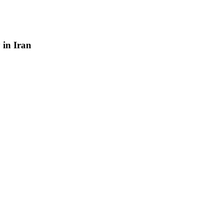
y
in
Iran