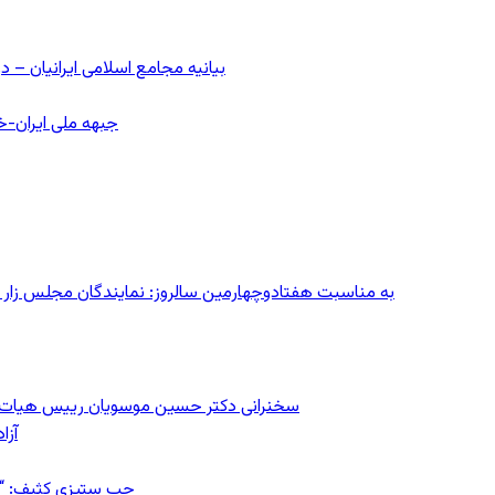
بیانیه مجامع اسلامی ایرانیان 
جبهه ملی ایران-خا
به مناسبت هفتادوچهارمین سالروز: نمایندگان مجلس زار می‌زدند/ تهران در آتش؛ ۳۰ تیر
سخنرانی دکتر حسین موسویان رییس هیات رهب
آزا
چپ ستیزی کثیف: “رس