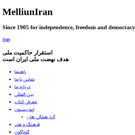
Melliun
Iran
Since 1905 for
independence
,
freedom
and
democrac
Iran
استقرار
حاکميت ملی
هدف نهضت ملی ایران است
راهنما
تماس با ما
درباره ما
بین المللی
معرفی کتاب
اپوزیسیون
- گرد همآئی ها
فرهنگ و هنر
گوناگون