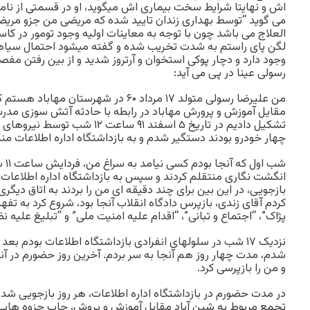
اش و نهایتا شرایط سخت بیماری اش میگوید، او در قسمتی از 
می گوید “توسط بهداری زندان تایید شده که مریضی من جزو م
العلاج می باشد چون با توجه به معاینات اولیه وجود تومور در ک
لگن پای راستم به شدت تخریب شده و گفته میشود احتمال سیاه
وجود دارد و دچار پوکی استخوان و آرتروز شدید و از بین رفتن مف
رسولی عینا در پی می آید:
مقایل آموزش و پرورش مهاباد در رابطه با حادثه آتش سوزی مدر
تشکیل دادیم در تاریخ ۵ اسفند ۹۱ ساع
چهار خودرو بودند دستگیر شدم و به بازداشتگاه اداره اطلاعات م
شب ا
انگشت نگاری منتقلم کردند و سپس به بازداشتگاه اداره اطلاعات 
بازجویی، در این بین برای چند دقیقه ای من را بردند به اتاق دیگری
کردم آقای زندی، بازپرس دادگاه انقلاب آنجا بود، شروع کرد به تفهی
پژاک”، “اجتماع و تبانی”، “اقدام علیه امنیت ملی” و “تبلیغ علیه نظ
نزدیک ۱۷ شب در سلولهای انفرادی بازداشتگاه اطلاعات بودم بع
شدم، مدت چهار روز هم آنجا به سر بردم. آخرین روز حضورم در آنج
و من را بازپرسی کرد.
در مدت حضورم در بازداشتگاه اداره اطلاعات، هر روز بازجویی شدم
تجمع مربوط به شین آباد مقابل آموزش و پروش، چاپ جزوه هایی در