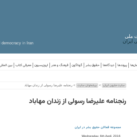
 ملی
ایران
d
democracy
in
Iran
ان‌ها
پیوندها
دیدگاه‌ها
حقوق بشر
گوناگون
فرهنگ و هنر
اپوزیسیون
معرفی کتاب
بین المللی
سایت ملیون ایران
پیشخوان سایت
>
> رنجنامه علیرضا رسولی از زندان مهاباد
رنجنامه علیرضا رسولی از زندان مهاباد
مجموعه فعالان حقوق بشر در ایران
Wednesday, 6th April, 2016