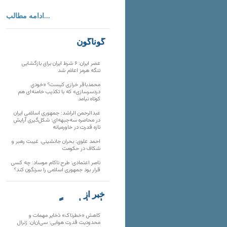
ادامه مطالب...
گوناگون
عصر ایران: ۶ شرط ایران برای بازگشایی
تنگه هرمز اعلام شد
محمدباقر خرازی کیست؟ «خودیِ
دردسرسازی» که با تکذیب خامنه‌ای هم
کوتاه نیامد
عبدالرحمن الراشد: جمهوری اسلامی ایران
در محاصره سه‌جبهه‌ای؛ شکل‌گیری آرایش
تازه قدرت در خاورمیانه
احمد علوی: بحران جانشینی، غیبت رهبر و
شکاف در حکومت
ناصر اعتمادی: طرح ناکام موساد: چه کسی
قرار بود جمهوری اسلامی را سرنگون کند؟
خبر از
تارنماهای دیگر
کاهش «خطرناک» ذخایر مهمات و
محدودیت قدرت هوایی؛ سی‌ان‌ان: ژنرال