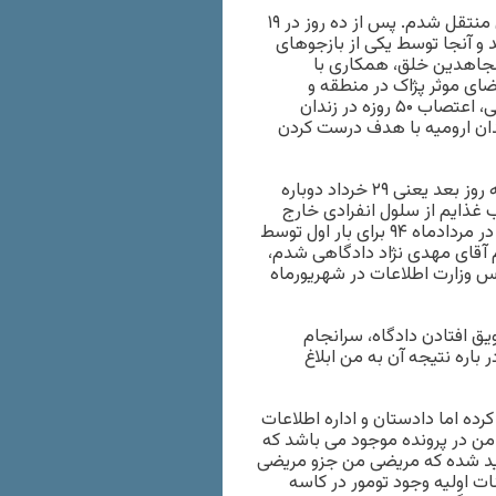
در تاریخ ۹ خرداد ۹۴ اقدام به اعتصاب غذا کردم و به سلول انفرادی منتقل شدم. پس از ده روز در ۱۹
ند و آنجا توسط یکی از بازجوهای
 مجاهدین خلق، همکاری با
ضای موثر پژاک در منطقه و
محکوم کردن اعدام قاجاقچیان مواد مخدر و اعدام زندانیان سیاسی، اعتصاب ۵۰ روزه در زندان
ر بند ۱۲ ارومیه و آمدن از زندان ارومیه با هدف درست کردن
تا تاریخ ۲۶ خرداد دوبار در بهداری زندان تحت آنژیو قرار گرفتم و سه روز بعد یعنی ۲۹ خرداد دوباره
ب غذایم از سلول انفرادی خارج
شدم و همان ماه به دادگاه رفتم برای بازپرسی و حدود یکماه بعد در مردادماه ۹۴ برای بار اول توسط
یلم آقای مهدی نژاد دادگاهی شدم،
س وزارت اطلاعات در شهریورماه
 بعد از دو مرتبه به تعویق افتادن دادگاه، سرانجام
باره نتیجه آن به من ابلاغ
ده اما دادستان و اداره اطلاعات
من در پرونده موجود می باشد که
ید شده که مریضی من جزو مریضی
 اولیه وجود تومور در کاسه