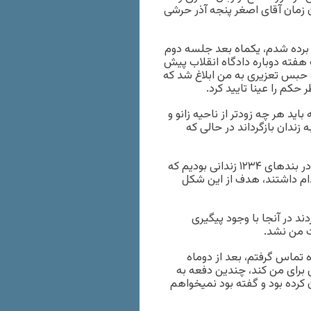
 آن زمان آقای اصغر پنجه آذر حرشی
 جاری برده شدم، یکماه بعد جلسه دوم
ک هفته دوباره دادگاه انقلاب پیش
که آخرین جلسه دادرسی بود. در دیماه ۹۲ حکم ۴۲ ماه حبس تعزیری به من ابلاغ شد که
 بود که باید هر چه زودتر از ناحیه زانو و
 زندان بازگرداند در حالی که
در تاریخ ۱۸ اسفند ۹۲ به زندان ارومیه تبعید شدم که مدت ده روز در بندهای ۱۲۳۴ زندانی بودیم که
 و اوباش چاقوکش بودند و بند ۳ و ۴ همه اعدام داشتند، هدف از این شکل
نیان سیاسی بود بردند در آنجا با وجود پیگیری
 من نشد.
ه تماس گرفتم، بعد از دوماه
ی برای من کند، چندین دفعه به
 کرده بود و گفته بود نمیخواهم