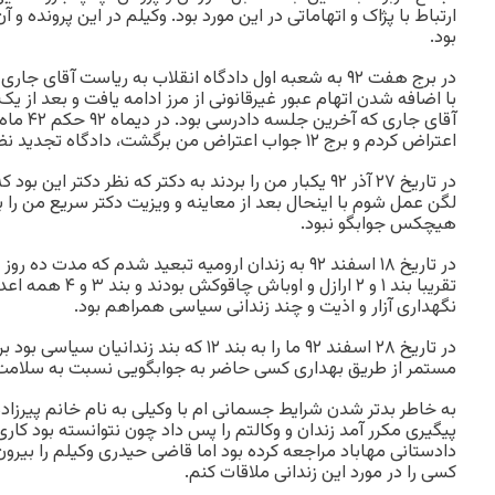
ارتباط با پژاک و اتهاماتی در این مورد بود. وکیلم در این پرونده و
بود.
در برج هفت ۹۲ به شعبه اول دادگاه انقلاب به ریاست آقای
با اضافه شدن اتهام عبور غیرقانونی از مرز ادامه یافت و بعد از ی
آقای جاری 
اعتراض کردم و برج ۱۲ جواب اعتراض من برگشت، دادگاه تجدید نظر حکم را عینا تایید کرد.
در تاریخ ۲۷ آذر ۹۲ یکبار من را بردند به دکتر که نظر دکتر این
لگن عمل شوم با اینحال بعد از معاینه و ویزیت دکتر سریع من را به
هیچکس جوابگو نبود.
تقریبا بند ۱ و ۲ ارازل
نگهداری آزار و اذیت و چند زندانی سیاسی همراهم بود.
در تاریخ ۲۸ اسفند ۹۲ ما را به بند ۱۲ که بند زندا
مستمر از طریق بهداری کسی حاضر به جوابگویی نسبت به سلامت
به خاطر بدتر شدن شرایط جسمانی ام با وکیلی به نام خانم پیرزاد
پیگیری مکرر آمد زندان و وکالتم را پس داد چون نتوانسته بود کار
دادستانی مهاباد مراجعه کرده بود اما قاضی حیدری وکیلم را بیرون
کسی را در مورد این زندانی ملاقات کنم.