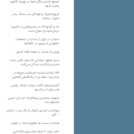
تجمع بازنشستگان هما در تهران/ قانون
رعایت شود
فروغ فرخزاد و کودکانِ بندرِ جنگ، بندرِ
صلح در ایتالیا
باد و گردوخاک در بخش‌هایی از کشور/
دریای مازندران مواج است
حجاب در ایران؛ از مدارا در تجمعات
حکومتی تا برخورد در کافه‌ها
وزش باد شدید در همه نقاط کشور
نسل معلق؛ ایرانیانی که میان رفتن، دیده
شدن و بازگشت زندگی می‌کنند
۱۵۹ بازداشت‌شده اعتراضات دی‌ماه در
زندان یزد؛ ده‌ها تن در بلاتکلیفی قضایی
گزارش| پایان اقتدار وزارت ارشاد؛ رهایی
هنر ایران از سانسور
شهریار محمدی بریمانلو به دو سال حبس
محکوم شد
پوشاندن اجباری شلوار به یک زن در خیابان
– آمل
هشدار نسبت به وفوع تندباد در تهران
عصر ایران: ۶ شرط ایران برای بازگشایی