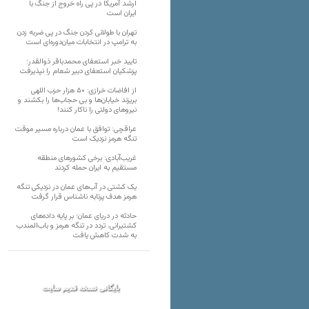
ارشد آمریکا در پی راه خروج از جنگ با
ایران است
تهران با طولانی کردن جنگ در پی ضربه زدن
به ترامپ در انتخابات میان‌دوره‌ای است
تایید خبر استعفای محمدباقر ذوالقدر؛
پزشکیان استعفای دبیر شعام را نپذیرفت
از افاضات خرازی: ۵۰ هزار حزب اللهی
بریزند خیابان‌ها و بی حجاب‌ها را بکشند و
نیرو‌های دولتی را ناکار کنند!
عراقچی: توافق با عمان درباره مسیر موقت
تنگه هرمز نزدیک است
غریب‌آبادی: برخی کشورهای منطقه
مستقیم به ایران حمله کردند
یک کشتی در آب‌های عمان در نزدیکی تنگه
هرمز هدف پرتابه ناشناس قرار گرفت
حادثه در دریای عمان؛ بر پایه داده‌های
کشتیرانی، تردد در تنگه هرمز و باب‌المندب
به شدت کاهش یافت
بایگانی نسخه قدیم سایت