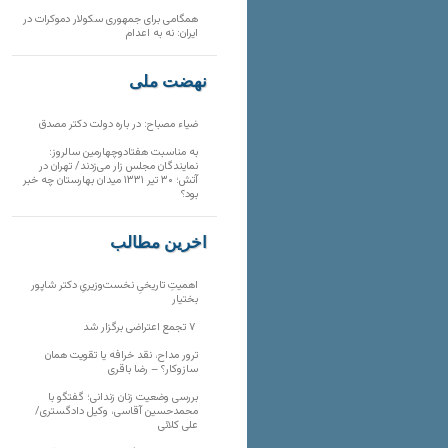
همگامی برای جمهوری سکولار دموکرات در
ایران: نه به اعدام
نهضت ملی
ضیاء مصباح: در باره دولت دکتر مصدق
به مناسبت هفتادوچهارمین سالروز:
نمایندگان مجلس زار می‌زدند/ تهران در
آتش؛ ۳۰ تیر ۱۳۳۱ میدان بهارستان چه خبر
بود؟
آخرین مطالب
اهمیتِ تاریخیِ نخست‌وزیریِ دکتر شاپور
بختیار
۷ تجمع اعتراضی برگزار شد
ترور مداح، نقد خرافه یا تقویت همان
سازوکار؟ – رضا باقری
بررسی وضعیت زنان زندانی؛ گفتگو با
محمدحسین آقاسی، وکیل دادگستری/
علی کلائی