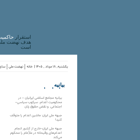
استقرار
حاکميت
هدف نهضت ملی 
است
یکشنبه, ۱۸ مرداد , ۱۴۰۵ |
خانه
نهضت ملی
سازم
بیانیه
سازمان‌های
ملی
بیانیه مجامع اسلامی ایرانیان – در
محکومیت اعدام، سرکوب سیاسی–
اجتماعی، و نقض حقوق زنان
جبهه ملی ایران: ماشین اعدام را متوقف
کنید!
جبهه ملی ایران-خارج از کشور انجام
اعدام‌های وقیحانه در ملأِعام را محکوم
می‌کند