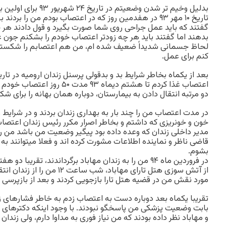
بدلیل وخیم تر شدن وضعیتم 
تاریخ ۱۰ مهر ۹۳ در هفدمین روز که در اعتصاب بودم من را بر
گفتند که باید عمل جراحی روی شما صورت بگیرد و قول دادند هر 
بدهند اما گفتند باید هر چه زودتر اعتصاب خودم را بشکنم جون 
لحاظ جسمانی شدیداً ضعیف شده ام، من هم اعتصابم را شکستم
کنم برای عمل.
اعتصاب غذا کردم تا هشتم دیماه ۹۳ 
دو مرتبه انتقال دادن به بیمارستان، دوباره همان بهانه را برای 
در مدت اعتصاب من را چند بار به بهداری زندان بردند و در شرایط
خون و خونریزی که داشتم و بخاطر اصرار مکرر رئیس زندان اعتصا
مدیر داخلی زندان که وعده داده بود پیگیر وضعیت من باشد من را
قاضی ناظر و نماینده اطلاعات مشورت کرده اند و فعلا میتوانند به
بشوم.
در فروردین ماه ۹۴ من را به زندان مهاباد برگرداندند، تقری
از آتش سوزی هتل تارای مهاباد، شب س
مورد نقش من در قضیه هتل تارا بازجویی کردند و بعد از بازپرسی
تقریبا یکماه بعد دوباره دست به اعتصاب زدم به خاطر فشارهای زی
بابت وضعیت پزشکی من پاسخگو نبودند. با وجود اینکه دکترهای به
و مهاباد نظر داده بودند که من نیاز فوری به مداوا دارم، ولی زندان 