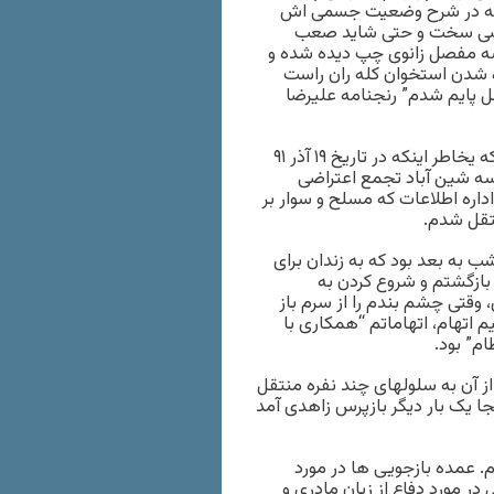
نامه در شرح وضعیت جسمی اش
ریضی سخت و حتی شاید صعب
اسه مفصل زانوی چپ دیده شده و
 شدن استخوان کله ران راست
صل پایم شدم” رنجنامه علیرضا
من علیرضا رسولی متولد ۱۷ مرداد ۶۰ در شهرستان مهاباد هستم که یخاطر اینکه در تاریخ ۱۹ آذر ۹۱
سه شین آباد تجمع اعتراضی
ت ۱۲ شب توسط نیروهای اداره اطلاعات که مسلح و سوار بر
نتقل شدم.
ول که آنجا بودم کسی نیامد به سراغ من، فردایش ساعت ۱۱ شب به بعد بود که به زندان برای
بازگشتم و شروع کردن به
، وقتی چشم بندم را از سرم باز
م اتهام، اتهاماتم “همکاری با
ام” بود.
د از آن به سلولهای چند نفره منتقل
ا یک بار دیگر بازپرس زاهدی آمد
. عمده بازجویی ها در مورد
 مورد دفاع از زبان مادری و