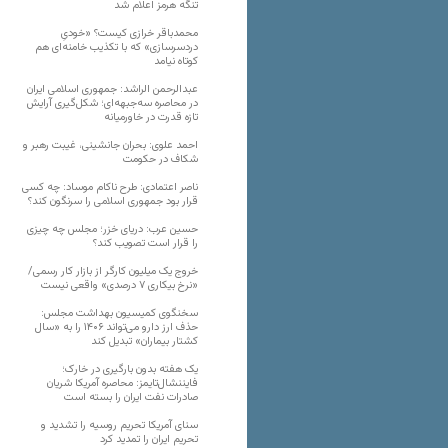
تنگه هرمز اعلام شد
محمدباقر خرازی کیست؟ «خودیِ
دردسرسازی» که با تکذیب خامنه‌ای هم
کوتاه نیامد
عبدالرحمن الراشد: جمهوری اسلامی ایران
در محاصره سه‌جبهه‌ای؛ شکل‌گیری آرایش
تازه قدرت در خاورمیانه
احمد علوی: بحران جانشینی، غیبت رهبر و
شکاف در حکومت
ناصر اعتمادی: طرح ناکام موساد: چه کسی
قرار بود جمهوری اسلامی را سرنگون کند؟
حسین عرب: دریای خزر؛ مجلس چه چیزی
را قرار است تصویب کند؟
خروج یک میلیون کارگر از بازار کار رسمی/
«نرخ بیکاری ۷ درصدی» واقعی نیست
سخنگوی کمیسیون بهداشت مجلس:
حذف ارز دارو می‌تواند ۱۴۰۶ را به «سال
کشتار بیماران» تبدیل کند
یک هفته بدون بارگیری در خارک؛
فایننشال‌تایمز: محاصره آمریکا شریان
صادرات نفت ایران را بسته است
سنای آمریکا تحریم روسیه را تشدید و
تحریم ایران را تمدید کرد