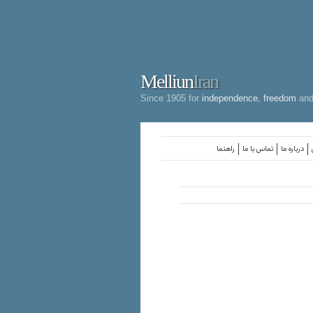
Melliun
Iran
Since 1905 for
independence
,
freedom
an
درباره ما
تماس با ما
راهنما