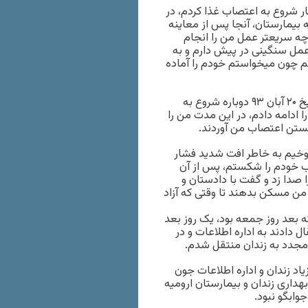
در تاریخ ۲۴ شهریور ۹۳ برای اولین بار شروع به اعتصاب غذا کردم، در
دند به بیمارستان، آنجا پس از معاینه
چه سریعتر عمل من را انجام
عمل سنگینی در پیش دارم و به
 چون میخواستم خودم را آماده
بعد از یکماه بخاطر شرایط بد و بدقولی پرسنل زندان ارومیه در تاریخ ۲۰ آبان ۹۳ دوباره شروع به
مدت ۵۰ روز اعتصاب خودم را ادامه دادم، در این مدت من را
شکستن اعتصاب من آوردند.
 وخیم به خاطر افت شدید فشار
ب خودم را شکستم، پس از آن
 صدا زد و گفت با دادستان و
 من مسکن بدهند تا وقتی که آزاد
با دو هفته بعد روز جمعه بود، یک روز بعد
اعت ۱۲ من را از زندان انتقال دادند به اداره اطلاعات و در
 مجدد به زندان منتقل شدم.
اد زندان و اداره اطلاعات جون
داری زندان و بیمارستان ارومیه
جوابگو نبود.