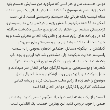
دولتی هستند. من یا هر کسی که میگوید من ستایش هستم باید
اندکی ژرف هم به موضوع نگاه کند .ستایش قربانی یک پسر هفده
ساله نیست بلکه قربانی یک سیستم راسیستی است. کافی است
اندکی به گذشته برگردیم تا نقش رژیم را دردامن زدن به راسیسم و
نژادپرستی ببینیم. بی اختیار یاد تجاوزهای جنسی پاکدشت میآفتم
که در روزنامه های رژیم متجاوز و قاتل یک افغانی معرفی شده و به
خورد مخاطب داده میشد و پلیس و سیستم برای سرپوش
گذاشتن به اینگونه مسایل اجتماعی اذهان عمومی را به سمت
راسیسم هدایت میکردند ولی مشخص شد فرد ایرانی و بچه ناب
پاکدشت است ..یا ماجرای روز کارگر سالهای قبل که خانه کارگر
شعارها و پوسترهایی بر علیه کارگران مهاجر افغان سر میدادند و
حمل میکردند و با زرد رویی و سازشکاری و خط انحرافی اصل
موضوع را خط زده از رژیم سلب مسولیت کرده و ریشه تمامی
مشکلات کارگران را کارگران مهاجر افغان القا کنند .
قسمتی از یک نوشته ارنست را بیاد میآورم : سعی کنید ریشه هر
ظلمی را خوب بررسی کنید این بهترین خصلت یک انقلابی است .