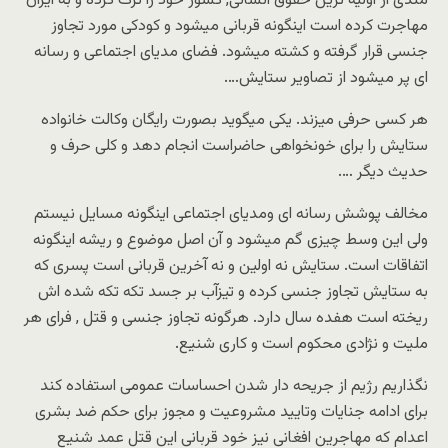
مندی از اولیه ترین حقوق انسانی, کشور خود را ترک کرده و به ایران
مهاجرت کرده است اینگونه قربانی میشود و کودکی مورد تجاوز
جنسی قرار گرفته و کشته میشود. فضای مدیای اجتماعی و رسانه
ای پر میشود از تصاویر ستایش….
هر کسی حرفی میزند. یکی میگوید بصورت رایگان وکالت خانواده
ستایش را برای خونخواهی حاضراست انجام دهد و کلی حرف و
حدیث دیگر ….
مخالف پوشش رسانه ای ومدیای اجتماعی اینگونه مسایل نیستم
ولی این وسط چیزی گم میشود و آن اصل موضوع و ریشه اینگونه
اتفاقات است. ستایش نه اولین و نه آخرین قربانی است پسری که
به ستایش تجاوز جنسی کرده و تیزآب بر جسد تکه تکه شده اش
ریخته است هفده سال دارد. هرگونه تجاوز جنسی و قتل , فرای هر
ملیت و نژادی محکوم است و کاری شنیع.
نگذاریم رژیم از جریحه دار شدن احساسات عمومی استفاده کند
برای ادامه جنایات وتایید مشروعیت و مجوز برای حکم ضد بشری
اعدام که مهاجرین افغانی نیز خود قربانی این قتل عمد شنیع